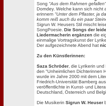
Song
"Aus dem Rahmen gefallen
Domdey. Welche kann sich nicht
erinnern
"Unter dem Pflaster, ja da
komm reiß auch du ein paar Stein
Sigrun W. Heusers Stil mischt lei
SongPoesie.
Die Songs der leid
Liedermacherin ergänzen
die ei
einmalige Vortragskunst der Lyrik
Der aufgezeichnete Abend hat
ni
Zu den Künstlerinnen:
Saza Schröder
, die Lyrikerin und
den "Unheimlichen Dichterinnen 
wurde im Jahre 2000 mit dem Liter
Friedrich-Universität Bamberg aus
veröffentlichte in Kunst- und Litera
Deutschland, Österreich und Belg
Die Musikerin
Sigrun W. Heuser
b