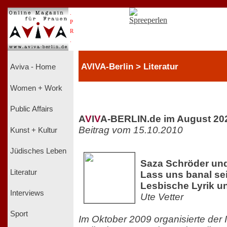
.
P
R
.
AVIVA-Berlin > Literatur
Aviva - Home
Women + Work
Public Affairs
A
V
I
V
A-BERLIN.de im August 20
Beitrag vom 15.10.2010
Kunst + Kultur
Jüdisches Leben
Saza Schröder und
Literatur
Lass uns banal sei
Lesbische Lyrik 
Interviews
Ute Vetter
Sport
Im Oktober 2009 organisierte der I