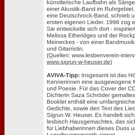
künstlerische Laufbahn als Sängeri
einer Akustik-Band im Ruhrgebiet.
eine Deutschrock-Band, schrieb u
ersten eigenen Lieder. 1998 zog 
Sie entwickelte sich dort - inspirie
Melissa Etheridges und der Rockp
Meineckes - von einer Bandmusike
und Gitarristin.
(Quellen: www.lesbenverein-inter
www.sigrun-w-heuser.de
)
AVIVA-Tipp:
Insgesamt ist das Hö
Kennerinnen eine ausgewogene M
und Poesie. Für das Cover der CD
Dichterin Saza Schröder gemaltes
Booklet enthält eine umfangreiche
Gedichte, sowie den Text des Li
Sigrun W. Heuser. Es handelt sic
lesbisch Hausgemachtes, das sic
für Liebhaberinnen dieses Duos 
Lagerfeuerromantik eignet.