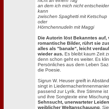
nicht an einem Tag
an dem ich mich nicht entscheide
kann
zwischen Spaghetti mit Ketschup
oder
Hörnchennudeln mit Maggi
Die Autorin löst Bekanntes auf, 
romantische Bilder, rührt sie 
alles als "banale", leicht verdau
wieder aus.
Es bleibt kaum Zeit 
denn schon geht es weiter. Es klin
Persönliches aus dem Leben Saz
die Poesie.
Sigrun W. Heuser greift in Abstän
singt in LiedermacherInnenmanier
passend zur Lyrik. Ihre Stimme is
und ihre Songtexte eine Mischun
Sehnsucht, unerwarteter Leide
weiblicher Weltanschauung
. Si