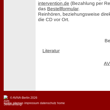
intervention.de
(Bezahlung per Re
das
Bestellformular
.
Reinhören, beziehungsweise direk
die CD vor Ort.
Be
Literatur
AV
© AVIVA-Berlin 2026
suche
sitemap
impressum
datenschutz
home