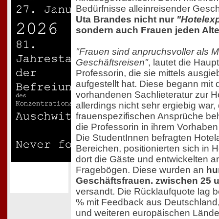
Bedürfnisse alleinreisender Gesc
Uta Brandes nicht nur
"Hotelex
sondern auch Frauen jeden Alter
"Frauen sind anpruchsvoller als 
Geschäftsreisen"
, lautet die Haup
Professorin, die sie mittels ausgi
aufgestellt hat. Diese begann mit
vorhandenen Sachlieteratur zur Ho
allerdings nicht sehr ergiebig war,
frauenspezifischen Ansprüche be
die Professorin in ihrem Vorhaben
Die StudentInnen befragten Hotela
Bereichen, positionierten sich in 
dort die Gäste und entwickelten 
Fragebögen. Diese wurden an
hu
Geschäftsfrauen. zwischen 25 
versandt. Die Rücklaufquote lag 
% mit Feedback aus Deutschland, 
und weiteren europäischen Lände