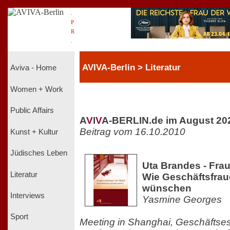
.
P
R
.
AVIVA-Berlin > Literatur
Aviva - Home
Women + Work
Public Affairs
A
V
I
V
A-BERLIN.de im August 20
Beitrag vom 16.10.2010
Kunst + Kultur
Jüdisches Leben
Uta Brandes - Fra
Literatur
Wie Geschäftsfrau
wünschen
Interviews
Yasmine Georges
Sport
Meeting in Shanghai, Geschäftses