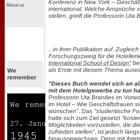
Konferenz in New York – Geschäf
About us
international. Welche Ansprüche s
stellen, greift die Professorin Uta 
...in ihrer Publikation auf. Zuglei
Forschungszweig für die Hotelleri
International School of Design"
beg
als Erste mit diesem Thema ausei
We
remember
"Dieses Buch wendet sich an all
mit dem Hotelgewerbe zu tun h
Professorin Uta Brandes im Vorw
im Hotel – Wie Geschäftsfrauen si
wünschen". Das
"studentische Fo
hatte sich zum Ziel gesetzt
"koste
Möglichkeiten vorzustellen, die d
zufrieden stellen"
, ist jedoch läng
hinausgewachsen. Denn mit ihrem