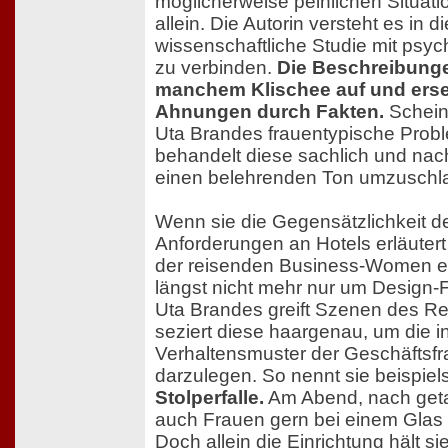
möglicherweise peinlichen Situat
allein. Die Autorin versteht es in
wissenschaftliche Studie mit psy
zu verbinden.
Die Beschreibung
manchem Klischee auf und ers
Ahnungen durch Fakten.
Schein
Uta Brandes frauentypische Prob
behandelt diese sachlich und nach
einen belehrenden Ton umzuschl
Wenn sie die Gegensätzlichkeit d
Anforderungen an Hotels erläutert
der reisenden Business-Women er
längst nicht mehr nur um Design-
Uta Brandes greift Szenen des Re
seziert diese haargenau, um die in
Verhaltensmuster der Geschäftsfr
darzulegen. So nennt sie beispie
Stolperfalle.
Am Abend, nach geta
auch Frauen gern bei einem Glas
Doch allein die Einrichtung hält si