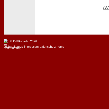
AV
© AVIVA-Berlin 2026
suche
sitemap
impressum
datenschutz
home