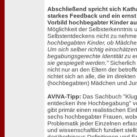
Abschließend spricht sich Katha
starkes Feedback und ein erns
Vorbild hochbegabter Kinder a
Möglichkeit der Selbsterkenntnis 
Selbstentdeckens nicht zu nehm
hochbegabten Kinder, ob Mädchen 
Um sich selber richtig einschätze
begabungsgerechte Identität zu e
sie gespiegelt werden."
Sicherlich
nicht nur an den Eltern der betrof
richtet sich an alle, die im direkte
(hochbegabten) Mädchen und Jun
AVIVA-Tipp:
Das Sachbuch "Klug
entdecken ihre Hochbegabung" vo
gibt primär einen realistischen Ei
sechs hochbegabter Frauen, wobei 
Problematik jeder Einzelnen erfass
und wissenschaftlich fundiert stellt
darüberhinaus Definitionen und 