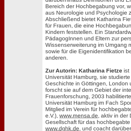
Bereich der Hochbegabung vor, w
aus Neurologie und Psychologie zu
Abschließend bietet Katharina Fie
für Frauen, die eine Hochbegabung
Kindern feststellen. Ein Standardwe
PädagogInnen und Eltern zur per
Wissenserweiterung im Umgang 
sowie für die Eigenidentifikation b
anderen.
Zur Autorin: Katharina Fietze
ist
Universität Hamburg, sie studiert
Geschichte in Göttingen, London
forscht sie auf dem Gebiet der inte
Frauenforschung, 2003 habilitierte
Universität Hamburg im Fach Sport
Mitglied im Verein für hochbega
e.V.),
www.mensa.de
, aktiv in de
Gesellschaft für das hochbegabte
www.dghk.de
, und coacht darüb