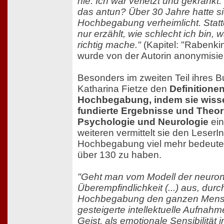
nie. Ich war verletzt und gekränkt.
das antun? Über 30 Jahre hatte s
Hochbegabung verheimlicht. Statt
nur erzählt, wie schlecht ich bin, w
richtig mache."
(Kapitel: "Rabenkin
wurde von der Autorin anonymisier
Besonders im zweiten Teil ihres 
Katharina Fietze den
Definitione
Hochbegabung, indem sie wisse
fundierte Ergebnisse und Theor
Psychologie und Neurologie
ein
weiteren vermittelt sie den LeserI
Hochbegabung viel mehr bedeutet,
über 130 zu haben.
"Geht man vom Modell der neuro
Überempfindlichkeit (...) aus, durc
Hochbegabung den ganzen Mensch
gesteigerte intellektuelle Aufnahm
Geist, als emotionale Sensibilität 