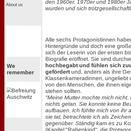
den 1960er, 1970er und 1980er J
About us
wurden und sich trotzgesellschaft
Alle sechs Protagonistinnen haben
Hintergründe und doch eine groß
sich der Leserin von der ersten b
Biografie eröffnet. Sie sind durc
hochbegabt und fühlen sich zuw
We
gefördert
und, anders als ihre Ge
remember
Klassenkameradinnen, ungeliebt
von den Menschen, die ihnen eig
stehen sollten.
"Meine Mutter mochte mich nicht. D
nichts getan. Sie konnte keine Be
aufbauen. Ich fühlte mich von ihr
sie tat, betrachtete ich als Zeiche
gegenüber. Ständig kam es zu Kon
(Kapitel:"Rabenkind", die Protago