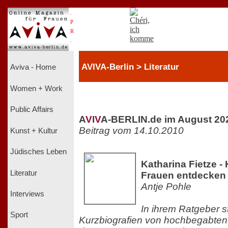
.
P
R
.
AVIVA-Berlin > Literatur
Aviva - Home
Women + Work
Public Affairs
A
V
I
V
A-BERLIN.de im August 20
Beitrag vom 14.10.2010
Kunst + Kultur
Jüdisches Leben
Katharina Fietze 
Literatur
Frauen entdecken
Antje Pohle
Interviews
In ihrem Ratgeber st
Sport
Kurzbiografien von hochbegabten 