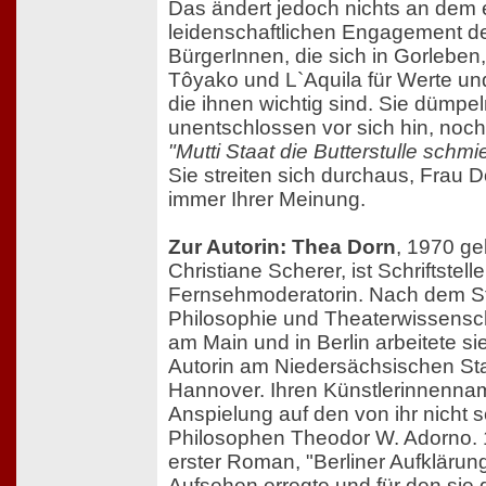
Das ändert jedoch nichts an dem 
leidenschaftlichen Engagement d
BürgerInnen, die sich in Gorlebe
Tôyako und L`Aquila für Werte und
die ihnen wichtig sind. Sie dümpe
unentschlossen vor sich hin, noch
"Mutti Staat die Butterstulle schmi
Sie streiten sich durchaus, Frau Do
immer Ihrer Meinung.
Zur Autorin: Thea Dorn
, 1970 ge
Christiane Scherer, ist Schriftstell
Fernsehmoderatorin. Nach dem S
Philosophie und Theaterwissensch
am Main und in Berlin arbeitete s
Autorin am Niedersächsischen Sta
Hannover. Ihren Künstlerinnennam
Anspielung auf den von ihr nicht 
Philosophen Theodor W. Adorno. 1
erster Roman, "Berliner Aufklärun
Aufsehen erregte und für den sie