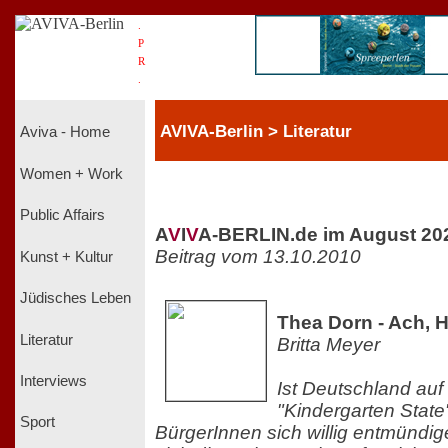
.
P
R
.
AVIVA-Berlin > Literatur
Aviva - Home
Women + Work
Public Affairs
A
V
I
V
A-BERLIN.de im August 20
Beitrag vom 13.10.2010
Kunst + Kultur
Jüdisches Leben
Thea Dorn - Ach, 
Literatur
Britta Meyer
Interviews
Ist Deutschland a
"Kindergarten State
Sport
BürgerInnen sich willig entmündig