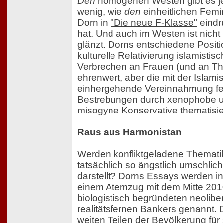
Den
homogenen Westen gibt es 
wenig, wie
den
einheitlichen Fem
Dorn in
"Die neue F-Klasse"
eindru
hat. Und auch im Westen ist nicht
glänzt. Dorns entschiedene Posit
kulturelle Relativierung islamistisc
Verbrechen an Frauen (und an Th
ehrenwert, aber die mit der Islam
einhergehende Vereinnahmung fem
Bestrebungen durch xenophobe 
misogyne Konservative thematisier
Raus aus Harmonistan
Werden konfliktgeladene Themati
tatsächlich so ängstlich umschlic
darstellt? Dorns Essays werden i
einem Atemzug mit dem Mitte 201
biologistisch begründeten neolib
realitätsfernen Bankers genannt.
weiten Teilen der Bevölkerung für