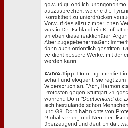
gewürdigt, endlich unangenehme 
auszusprechen, welche die Tyrann
Korrektheit zu unterdrücken vers
Vorwurf des allzu zimperlichen Ve
was in Deutschland ein Konfliktth
an eben diese reaktionären Argu
Aber zugegebenermaßen: Immerhi
dann auch ordentlich gestritten.
verdient bessere Werke, mit dene
werden kann.
AVIVA-Tipp:
Dorn argumentiert in
scharf und eloquent, sie regt zu
Widerspruch an. "Ach, Harmonist
Protesten gegen Stuttgart 21 ges
während Dorn
"Deutschland die L
sich hierzulande schon Menschen
und G8. Dorn hält nichts von Pro
Globalisierung und Neoliberalismu
überzeugend und deutlich dar, waru