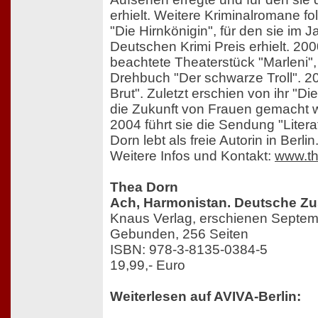
erhielt. Weitere Kriminalromane f
"Die Hirnkönigin", für den sie im 
Deutschen Krimi Preis erhielt. 2000
beachtete Theaterstück "Marleni",
Drehbuch "Der schwarze Troll". 2
Brut". Zuletzt erschien von ihr "D
die Zukunft von Frauen gemacht w
2004 führt sie die Sendung "Litera
Dorn lebt als freie Autorin in Berlin
Weitere Infos und Kontakt:
www.th
Thea Dorn
Ach, Harmonistan. Deutsche Z
Knaus Verlag, erschienen Septe
Gebunden, 256 Seiten
ISBN: 978-3-8135-0384-5
19,99,- Euro
Weiterlesen auf AVIVA-Berlin: