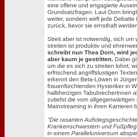
eine offene und engagierte Ause
Grundsatzfragen. Laut Dorn brin
weiter, sondern wirft jede Debatte
zurück, bevor sie ernsthaft werde
Streit aber ist notwendig, sich u
streiten ist produktiv und ehrenwe
schreibt nun Thea Dorn, wird j
aber kaum je gestritten.
Dabei gi
um die es sich zu streiten lohnt, wi
erfrischend angriffslustigen Texte
erkennt den Beta-Löwen in Jürge
frauenfürchtenden Hysteriker in W
halbherzigen TabubrecherInnen a
zutiefst die vom allgegenwärtigen
Mainstreaming in ihren Karrieren
"Die rasanten Aufstiegsgeschicht
Krankenschwestern und Fußpfleg
in einem Paralleluniversum abspie