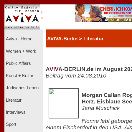
.
P
R
.
AVIVA-Berlin > Literatur
Aviva - Home
Women + Work
Public Affairs
A
V
I
V
A-BERLIN.de im August 20
Beitrag vom 24.08.2010
Kunst + Kultur
Jüdisches Leben
Morgan Callan Rog
Literatur
Herz, Eisblaue Se
Jana Muschick
Interviews
Florine lebt geborge
Sport
einem Fischerdorf in den USA. Als