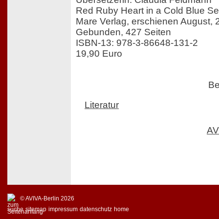
Red Ruby Heart in a Cold Blue S
Mare Verlag, erschienen August, 
Gebunden, 427 Seiten
ISBN-13: 978-3-86648-131-2
19,90 Euro
Be
Literatur
AV
© AVIVA-Berlin 2026
suche
sitemap
impressum
datenschutz
home