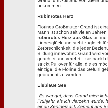
Grand, um Abstand von Stella und
bekommen.
Rubinrotes Herz
Florines Großmutter Grand ist ein
Mann ist schon seit vielen Jahren t
rubinrotes Herz aus Glas
erinnert
Liebesglück und steht zugleich fü
Zerbrechlichkeit, die jeder Bezieh
Bildung innewohnt. Grand wird v
geachtet und verehrt – sie bäckt 
strickt Pullover für alle, die es möc
einzige, die Florine das Gefühl g
gebraucht zu werden.
Eisblaue See
"Es war gut, dass Grand mich lieb
Frühjahr, als ich vierzehn wurde, 
einen Zentnersack Zement ans B