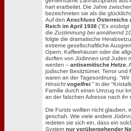
gemeinsame Zahnarztpraxis aus 
hart erarbeitet. Die Jahre zwisch
bezeichneten sie als die glücklich
Auf den
Anschluss Österreichs 
Reich im April 1938
(
"Es erübrigt
die Zustimmung bei annähernd 100
folgte die dramatische Herabsetzu
extreme gesellschaftliche Ausgre
Opern, Kaffeehäuser oder die all
durften von Jüdinnen und Juden n
werden –
antisemitische Hetze
,
jüdischer Besitztümer, Terror un
waren an der Tagesordnung.
"Wir
Hinsicht
vogelfrei
."
In der "Kristal
Familie durch einen Umzug nur kn
an der falschen Adresse nach ihr 
Die Fursts wollten nicht glauben,
geschah. Wie viele andere Jüdin
redeten sie sich ein, dass ein solc
System
nur vorübergehender Na