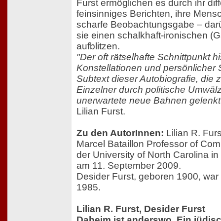
Furst ermöglichen es durch ihr dif
feinsinniges Berichten, ihre Men
scharfe Beobachtungsgabe – darü
sie einen schalkhaft-ironischen 
aufblitzen.
"Der oft rätselhafte Schnittpunkt h
Konstellationen und persönlicher 
Subtext dieser Autobiografie, die 
Einzelner durch politische Umwälz
unerwartete neue Bahnen gelenk
Lilian Furst.
Zu den AutorInnen:
Lilian R. Fur
Marcel Bataillon Professor of Com
der University of North Carolina in 
am 11. September 2009.
Desider Furst, geboren 1900, war 
1985.
Lilian R. Furst, Desider Furst
Daheim ist anderswo. Ein jüdis