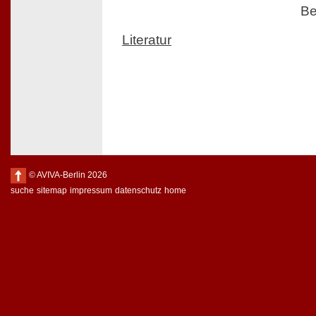
Be
Literatur
© AVIVA-Berlin 2026
suche
sitemap
impressum
datenschutz
home