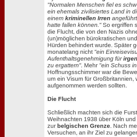
"Normalen Menschen fiel es schw
ein ehemals zivilisiertes Land in 
einem
kriminellen Irren
angeführ
hatte fallen können."
So ergriffen s
die Flucht, die von den Nazis ohne
(un)möglichen bürokratischen un
Hürden behindert wurde. Später g
monatelang nicht
"ein Einreisevis
Aufenthaltsgenehmigung für
irge
zu ergattern".
Mehr
"ein Schuss i
Hoffnungsschimmer war die Bewe
um ein Visum für Großbritannien, 
aufgenommen werden sollten.
Die Flucht
Schließlich machten sich die Furs
Weihnachten 1938 über Köln und
zur
belgischen Grenze
. Nach me
Versuchen, an ihr Ziel zu gelangen,