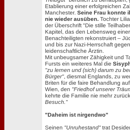
Etablierung einer erfolgreichen Za
Manchester.
Seine Frau konnte i
nie wieder ausüben.
Tochter Lili
der Überschrift "Die stille Teilha
Kapitel, das den Lebensweg einer
Benachteiligten rekonstruiert – Jüd
und bis zur Nazi-Herrschaft gegen
leidenschaftliche Ärztin.
Mit unbeugsamer Zähigkeit und Ta
Fursts ein weiteres Mal die
Sisyp
"zu lernen und (sich) darum zu b
Bürger"
, diesmal Englands, zu we
Briten für die faire Behandlung au
Wien, den
"Friedhof unserer Trä
kehrte die Familie nie mehr zurüc
Besuch."
"Daheim ist nirgendwo"
Seinen
"Unruhestand"
trat Deside