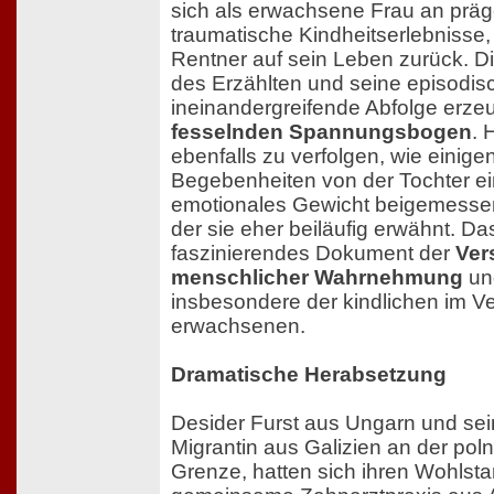
sich als erwachsene Frau an prä
traumatische Kindheitserlebnisse, i
Rentner auf sein Leben zurück. 
des Erzählten und seine episodis
ineinandergreifende Abfolge erze
fesselnden Spannungsbogen
. 
ebenfalls zu verfolgen, wie einige
Begebenheiten von der Tochter e
emotionales Gewicht beigemessen 
der sie eher beiläufig erwähnt. Da
faszinierendes Dokument der
Ver
menschlicher Wahrnehmung
und
insbesondere der kindlichen im Ve
erwachsenen.
Dramatische Herabsetzung
Desider Furst aus Ungarn und sei
Migrantin aus Galizien an der pol
Grenze, hatten sich ihren Wohlsta