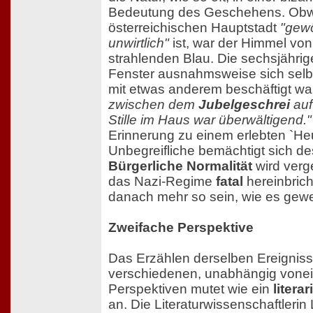
Bedeutung des Geschehens. Obwo
österreichischen Hauptstadt
"gewö
unwirtlich"
ist, war der Himmel von
strahlenden Blau. Die sechsjährige
Fenster ausnahmsweise sich selbs
mit etwas anderem beschäftigt w
zwischen dem
Jubelgeschrei
auf
Stille im Haus war überwältigend."
Erinnerung zu einem erlebten `He
Unbegreifliche bemächtigt sich des
Bürgerliche Normalität
wird verg
das Nazi-Regime
fatal
hereinbricht
danach mehr so sein, wie es gew
Zweifache Perspektive
Das Erzählen derselben Ereignis
verschiedenen, unabhängig vonei
Perspektiven mutet wie ein
litera
an. Die Literaturwissenschaftlerin L