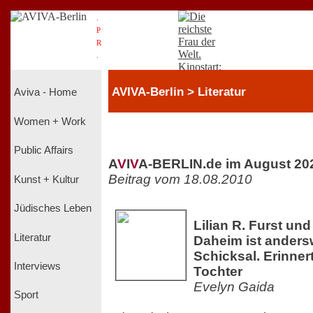
.
P
R
.
AVIVA-Berlin > Literatur
Aviva - Home
Women + Work
Public Affairs
A
V
I
V
A-BERLIN.de im August 20
Beitrag vom 18.08.2010
Kunst + Kultur
Jüdisches Leben
Lilian R. Furst und
Literatur
Daheim ist anders
Schicksal. Erinner
Interviews
Tochter
Evelyn Gaida
Sport