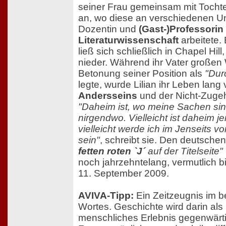
seiner Frau gemeinsam mit Tochte
an, wo diese an verschiedenen Uni
Dozentin und
(Gast-)Professorin
Literaturwissenschaft
arbeitete. 
ließ sich schließlich in Chapel Hill
nieder. Während ihr Vater großen 
Betonung seiner Position als
"Dur
legte, wurde Lilian ihr Leben lan
Andersseins
und der Nicht-Zugehö
"Daheim ist, wo meine Sachen sin
nirgendwo. Vielleicht ist daheim j
vielleicht werde ich im Jenseits v
sein"
, schreibt sie. Den deutsch
fetten roten `J´
auf der Titelseite"
noch jahrzehntelang, vermutlich b
11. September 2009.
AVIVA-Tipp:
Ein Zeitzeugnis im b
Wortes. Geschichte wird darin als 
menschliches Erlebnis gegenwärtig