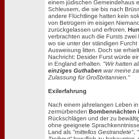
einem jüdischen Gemeindehaus e
Schleusern, die sie bis nach Brüss
andere Flüchtlinge hatten kein so
von Betrügern im eisigen Nieman
zurückgelassen und erfroren.
Hun
verbrachten auch die Fursts zwei 
wo sie unter der ständigen Furch
Ausweisung litten. Doch sie erhiel
Nachricht: Desider Furst würde ei
in England erhalten.
"Wir hatten a
einziges Guthaben
war meine za
Zulassung für Großbritannien."
Exilerfahrung
Nach einem jahrelangen Leben in 
zermürbenden
Bombennächten 
Rückschlägen und der zu bewälti
ohne geeignete Sprachkenntnisse
Land als
"mittellos Gestrandete"
,
Treibgut"
beruflich zu behaupten, 