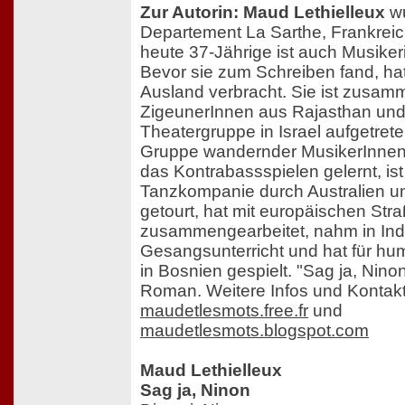
Zur Autorin: Maud Lethielleux
wu
Departement La Sarthe, Frankreic
heute 37-Jährige ist auch Musiker
Bevor sie zum Schreiben fand, hat
Ausland verbracht. Sie ist zusam
ZigeunerInnen aus Rajasthan und 
Theatergruppe in Israel aufgetrete
Gruppe wandernder MusikerInnen 
das Kontrabassspielen gelernt, ist
Tanzkompanie durch Australien 
getourt, hat mit europäischen St
zusammengearbeitet, nahm in Ind
Gesangsunterricht und hat für hum
in Bosnien gespielt. "Sag ja, Ninon"
Roman. Weitere Infos und Kontakt
maudetlesmots.free.fr
und
maudetlesmots.blogspot.com
Maud Lethielleux
Sag ja, Ninon