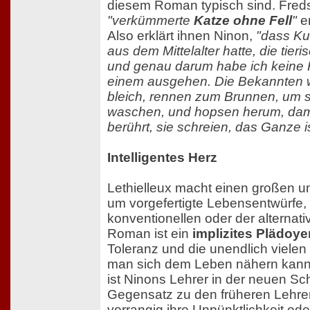
diesem Roman typisch sind. Freds
"verkümmerte
Katze ohne Fell
"
en
Also erklärt ihnen Ninon,
"dass Ku
aus dem Mittelalter hatte, die tier
und genau darum habe ich keine H
einem ausgehen. Die Bekannten 
bleich, rennen zum Brunnen, um 
waschen, und hopsen herum, damit
berührt, sie schreien, das Ganze ist
Intelligentes Herz
Lethielleux macht einen großen u
um vorgefertigte Lebensentwürfe, 
konventionellen oder der alternat
Roman ist ein
implizites Plädoyer
Toleranz und die unendlich viele
man sich dem Leben nähern kann. 
ist Ninons Lehrer in der neuen Sch
Gegensatz zu den früheren Lehrer
vorrangig ihre Unpünktlichkeit od