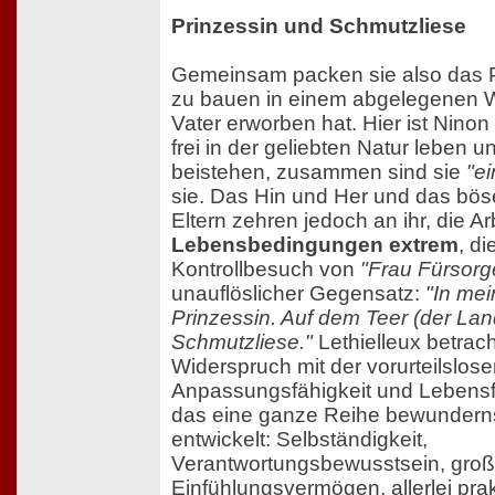
Prinzessin und Schmutzliese
Gemeinsam packen sie also das P
zu bauen in einem abgelegenen W
Vater erworben hat. Hier ist Ninon 
frei in der geliebten Natur leben 
beistehen, zusammen sind sie
"e
sie. Das Hin und Her und das bös
Eltern zehren jedoch an ihr, die Arbe
Lebensbedingungen extrem
, d
Kontrollbesuch von
"Frau Fürsorg
unauflöslicher Gegensatz:
"In mei
Prinzessin. Auf dem Teer (der Lan
Schmutzliese."
Lethielleux betrac
Widerspruch mit der vorurteilslos
Anpassungsfähigkeit und Lebensf
das eine ganze Reihe bewunderns
entwickelt: Selbständigkeit,
Verantwortungsbewusstsein, gro
Einfühlungsvermögen, allerlei prak