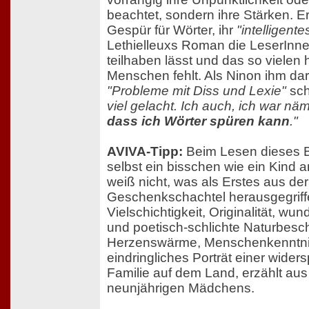
beachtet, sondern ihre Stärken. E
Gespür für Wörter, ihr
"intelligent
Lethielleuxs Roman die LeserInn
teilhaben lässt und das so vielen
Menschen fehlt. Als Ninon ihm dar
"Probleme mit Diss und Lexie"
sch
viel gelacht. Ich auch, ich war näm
dass ich Wörter spüren kann
."
AVIVA-Tipp:
Beim Lesen dieses B
selbst ein bisschen wie ein Kind
weiß nicht, was als Erstes aus d
Geschenkschachtel herausgegriffe
Vielschichtigkeit, Originalität, w
und poetisch-schlichte Naturbesc
Herzenswärme, Menschenkenntnis
eindringliches Porträt einer wider
Familie auf dem Land, erzählt aus
neunjährigen Mädchens.