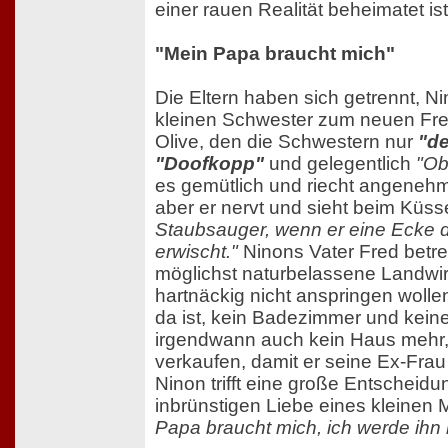
einer rauen Realität beheimatet ist
"Mein Papa braucht mich"
Die Eltern haben sich getrennt, Nin
kleinen Schwester zum neuen Freu
Olive, den die Schwestern nur
"d
"Doofkopp"
und gelegentlich
"Ob
es gemütlich und riecht angenehm
aber er nervt und sieht beim Küs
Staubsauger, wenn er eine Ecke 
erwischt."
Ninons Vater Fred betrei
möglichst naturbelassene Landwir
hartnäckig nicht anspringen wolle
da ist, kein Badezimmer und kei
irgendwann auch kein Haus mehr
verkaufen, damit er seine Ex-Fra
Ninon trifft eine große Entscheidu
inbrünstigen Liebe eines kleinen
Papa braucht mich, ich werde ihn 