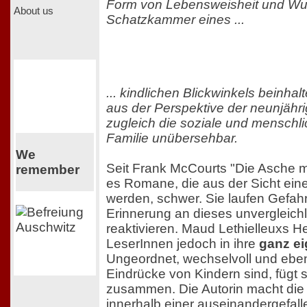
Form von Lebensweisheit und Wun
About us
Schatzkammer eines ...
... kindlichen Blickwinkels beinhal
aus der Perspektive der neunjähr
zugleich die soziale und menschli
Familie unübersehbar.
We
Seit Frank McCourts "Die Asche m
remember
es Romane, die aus der Sicht eine
werden, schwer. Sie laufen Gefahr,
Erinnerung an dieses unvergleich
reaktivieren. Maud Lethielleuxs He
LeserInnen jedoch in ihre
ganz ei
Ungeordnet, wechselvoll und eben
Eindrücke von Kindern sind, fügt s
zusammen. Die Autorin macht di
innerhalb einer auseinandergefal