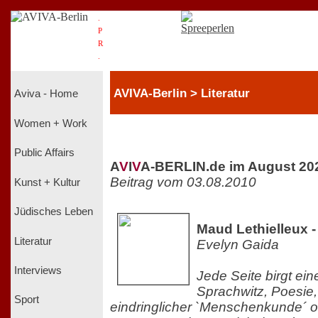
.
P
R
.
AVIVA-Berlin > Literatur
Aviva - Home
Women + Work
Public Affairs
A
V
I
V
A-BERLIN.de im August 20
Beitrag vom 03.08.2010
Kunst + Kultur
Jüdisches Leben
Maud Lethielleux -
Literatur
Evelyn Gaida
Interviews
Jede Seite birgt ei
Sprachwitz, Poesie,
Sport
eindringlicher `Menschenkunde´ 