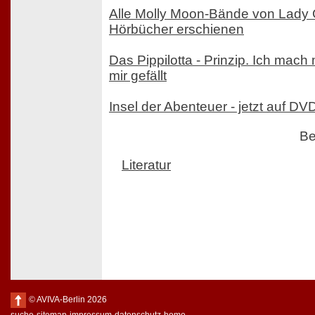
Alle Molly Moon-Bände von Lady 
Hörbücher erschienen
Das Pippilotta - Prinzip. Ich mach 
mir gefällt
Insel der Abenteuer - jetzt auf DV
Be
Literatur
© AVIVA-Berlin 2026
suche
sitemap
impressum
datenschutz
home