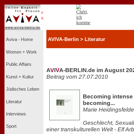
.
P
R
.
AVIVA-Berlin > Literatur
Aviva - Home
Women + Work
Public Affairs
A
V
I
V
A-BERLIN.de im August 20
Beitrag vom 27.07.2010
Kunst + Kultur
Jüdisches Leben
Becoming intense 
Literatur
becoming...
Marie Heidingsfelde
Interviews
Geschlecht, Sexuali
Sport
einer transkulturellen Welt - Elf A