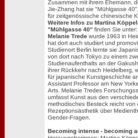
Zusammen mit ihrem Ehemann, d
Jie-Zhang hat sie "Mühlgasse 40",
für zeitgenössische chinesische 
Weitere Infos zu Martina Köppe
"Mühlgasse 40"
finden Sie unter
Melanie Trede
wurde 1963 in Hei
hat dort auch studiert und promovi
Studienort Berlin lernte sie Japa
von dort nach Tokyo zu einem zwe
Studienaufenthalts an der Gakushû
ihrer Rückkehr nach Heidelberg, w
für japanische Kunstgeschichte arb
Assistant Professor am New Yorker 
Arts. Melanie Tredes Forschungssp
umfasst Kunst aus den verschied
methodisches Besteck reicht von 
Rezeptionsästhetik über Medienthe
Gender-Fragen.
Becoming intense - becoming an
Herausgeberinnen: Martina Köppe