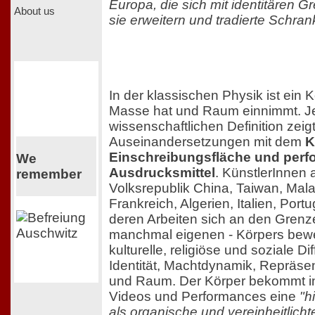
Europa, die sich mit identitären G
About us
sie erweitern und tradierte Schra
In der klassischen Physik ist ein 
Masse hat und Raum einnimmt. Je
wissenschaftlichen Definition zeigt
Auseinandersetzungen mit dem
K
Einschreibungsfläche und perf
We
Ausdrucksmittel
. KünstlerInnen 
remember
Volksrepublik China, Taiwan, Malay
Frankreich, Algerien, Italien, Port
deren Arbeiten sich an den Grenz
manchmal eigenen - Körpers bew
kulturelle, religiöse und soziale D
Identität, Machtdynamik, Repräse
und Raum. Der Körper bekommt in 
Videos und Performances eine
"h
als organische und vereinheitlich