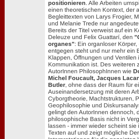
positionieren
. Alle Arbeiten ums
einen theoretischen Kontext, der 
Begleittexten von Larys Frogier, 
und Melanie Trede nur angedeute
Bereits der Titel verweist auf ein 
Deleuze und Felix Guattarí, den
"
organes"
: Ein organloser Körper
entgegen steht und nur mehr ein
Klappen, Öffnungen und Ventilen i
Kommunikation ist. Des weiteren zi
AutorInnen PhilosophInnen wie
D
Michel Foucault, Jacques Lacan
Butler
, ohne dass der Raum für ei
Auseinandersetzung mit deren Arb
Cyborgtheorie, Machtstrukturen, 
Geophilosophie und Diskursanal
gelingt den AutorInnen dennoch, d
philosophische Basis nicht in Ver
lassen - immer wieder scheint sie 
Texten auf und zeigt mögliche D