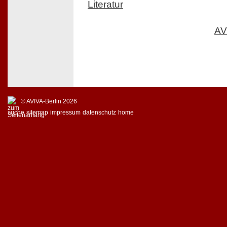
Literatur
AV
© AVIVA-Berlin 2026
suche
sitemap
impressum
datenschutz
home