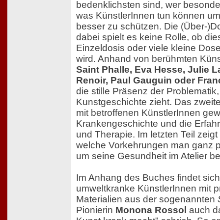
bedenklichsten sind, wer besonder
was KünstlerInnen tun können um
besser zu schützen. Die (Über-)Do
dabei spielt es keine Rolle, ob di
Einzeldosis oder viele kleine Dose
wird. Anhand von berühmten Küns
Saint Phalle, Eva Hesse, Julie L
Renoir, Paul Gauguin oder Fra
die stille Präsenz der Problematik,
Kunstgeschichte zieht. Das zweite 
mit betroffenen KünstlerInnen gew
Krankengeschichte und die Erfahr
und Therapie. Im letzten Teil zeig
welche Vorkehrungen man ganz pra
um seine Gesundheit im Atelier b
Im Anhang des Buches findet sich 
umweltkranke KünstlerInnen mit p
Materialien aus der sogenannten
Pionierin
Monona Rossol
auch d