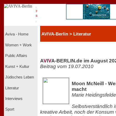
.
P
R
.
AVIVA-Berlin > Literatur
Aviva - Home
Women + Work
Public Affairs
A
V
I
V
A-BERLIN.de im August 20
Beitrag vom 19.07.2010
Kunst + Kultur
Jüdisches Leben
Moon McNeill - We
Literatur
macht
Marie Heidingsfelde
Interviews
Selbstverständlich is
Sport
kreative Arbeit, noch der Konsum 