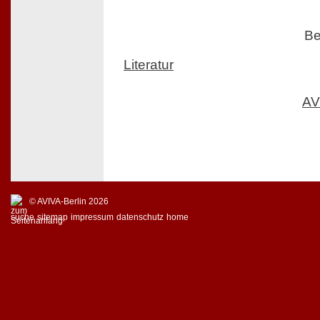
Be
Literatur
AV
© AVIVA-Berlin 2026
suche
sitemap
impressum
datenschutz
home