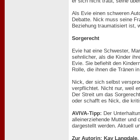
er sich nicht traut, seine üb
Als Evie einen schweren Auto
Debatte. Nick muss seine Fra
Beziehung traumatisiert ist, 
Sorgerecht
Evie hat eine Schwester, Mar
sehnlicher, als die Kinder i
Evie. Sie befiehlt den Kinde
Rolle, die ihnen die Tränen in
Nick, der sich selbst verspro
verpflichtet. Nicht nur, wei
Der Streit um das Sorgerecht
oder schafft es Nick, die kr
AVIVA-Tipp:
Der Unterhaltun
alleinerziehende Mutter und 
dargestellt werden. Aktuell u
Zur Autorin: Kay Langdale,