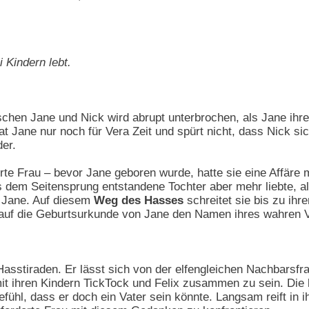
i Kindern lebt.
schen Jane und Nick wird abrupt unterbrochen, als Jane ihr
t Jane nur noch für Vera Zeit und spürt nicht, dass Nick sic
er.
terte Frau – bevor Jane geboren wurde, hatte sie eine Affär
 dem Seitensprung entstandene Tochter aber mehr liebte, als
 Jane. Auf diesem
Weg des Hasses
schreitet sie bis zu ih
 auf die Geburtsurkunde von Jane den Namen ihres wahren Va
asstiraden. Er lässt sich von der elfengleichen Nachbarsfrau 
mit ihren Kindern TickTock und Felix zusammen zu sein. Die
ühl, dass er doch ein Vater sein könnte. Langsam reift in 