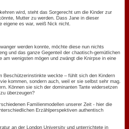
kehren wird, steht das Sorgerecht um die Kinder zur
könnte, Mutter zu werden. Dass Jane in dieser
re eigene es war, weiß Nick nicht.
schwanger werden konnte, möchte diese nun nichts
streng und das ganze Gegenteil der chaotisch-gemütlichen
 sie am wenigsten mögen und zwängt die Knirpse in eine
hm Beschützerinstinkte weckte – fühlt sich den Kindern
 Evie kommen, sondern auch, weil er sie selbst sehr mag.
dern. Können sie sich der dominanten Tante widersetzen
n zu überzeugen?
chiedenen Familienmodellen unserer Zeit - hier die
nterschiedlichen Erzählperspektiven authentisch
atur an der London University und unterrichtete in