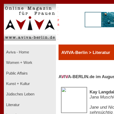
.
.
.
P
R
.
.
.
AVIVA-Berlin > Literatur
Aviva - Home
Women + Work
Public Affairs
A
V
I
V
A-BERLIN.de im Augus
Kunst + Kultur
Kay Langdal
Jüdisches Leben
Jana Muschi
Literatur
Jane und Nic
sehnsüchtig 