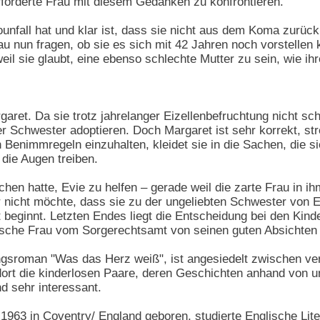
erforderte Frau mit diesem Gedanken zu konfrontieren.
unfall hat und klar ist, dass sie nicht aus dem Koma zurück
u nun fragen, ob sie es sich mit 42 Jahren noch vorstellen 
weil sie glaubt, eine ebenso schlechte Mutter zu sein, wie ih
garet. Da sie trotz jahrelanger Eizellenbefruchtung nicht 
hrer Schwester adoptieren. Doch Margaret ist sehr korrekt, 
rn Benimmregeln einzuhalten, kleidet sie in die Sachen, die
 die Augen treiben.
chen hatte, Evie zu helfen – gerade weil die zarte Frau in i
l er nicht möchte, dass sie zu der ungeliebten Schwester von
 beginnt. Letzten Endes liegt die Entscheidung bei den Kin
itische Frau vom Sorgerechtsamt von seinen guten Absichte
gsroman "Was das Herz weiß", ist angesiedelt zwischen vers
dort die kinderlosen Paare, deren Geschichten anhand von u
nd sehr interessant.
1963 in Coventry/ England geboren, studierte Englische Liter