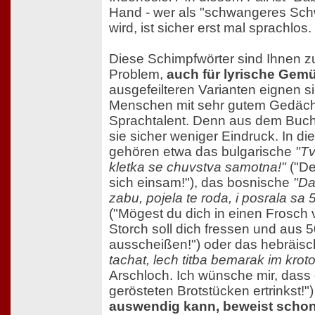
Hand - wer als "schwangeres Sch
wird, ist sicher erst mal sprachlos.
Diese Schimpfwörter sind Ihnen zu
Problem,
auch für lyrische Gemüt
ausgefeilteren Varianten eignen si
Menschen mit sehr gutem Gedäch
Sprachtalent. Denn aus dem Buc
sie sicher weniger Eindruck. In di
gehören etwa das bulgarische
"T
kletka se chuvstva samotna!"
("De
sich einsam!"), das bosnische
"Da
zabu, pojela te roda, i posrala sa 
("Mögest du dich in einen Frosch 
Storch soll dich fressen und aus
ausscheißen!") oder das hebräis
tachat, lech titba bemarak im krot
Arschloch. Ich wünsche mir, dass 
gerösteten Brotstücken ertrinkst!"
auswendig kann, beweist schon