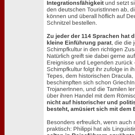
Integrationsfähigkeit
und setzt 
den deutschen TouristInnen ab, d
können und überall höflich auf D
Schnitzel bestellen.
Zu jeder der 114 Sprachen hat d
kleine Einführung parat
, die die 
Schimpfkultur in den richtigen Z
Natürlich greift sie dabei gerne au
Ereignisse und Legenden zurück 
Schimpfkultur folgt ihr zufolge in i
Tepes, dem historischen Dracula, 
beschimpften sich schon GriechI
TrojanerInnen, und die Tamilen le
über ihren Handel mit dem Römis
nicht auf historischer und polit
besteht, amüsiert sich mit dem
Besonders erfreulich, wenn auch 
praktisch: Philippi hat als Linguist