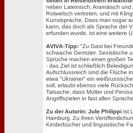
selten in Reiseführern erwähnt
neben Lateinisch, Aramäisch und 
Rotwelsch vertreten, und mit Klin
Kunstsprache. Dass man sogar au
kann, das doch als Sprache der V
erfunden wurde, ist eine weitere 
AVIVA-Tipp:
"Zu Gast bei Freunden
schwache Gemüter. Sexistische un
Sprüche machen einen großen Te
- das Ziel ist schließlich Beleidi
Aufschlussreich sind die Flüche i
etwa "Ukrainer" ein weißrussisch
soll, erlaubt ebenso viele Rücksch
Tatsache, dass Mütter und Peniss
Angriffszielen in fast allen Sprac
Zu der Autorin: Jule Philippi
ist 
Hamburg. Zu ihren Veröffentlich
Kinderbücher und linguistische F