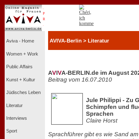
.
P
R
.
AVIVA-Berlin > Literatur
Aviva - Home
Women + Work
Public Affairs
A
V
I
V
A-BERLIN.de im August 20
Beitrag vom 16.07.2010
Kunst + Kultur
Jüdisches Leben
Jule Philippi - Zu 
Literatur
Schimpfen und flu
Sprachen
Interviews
Claire Horst
Sport
Sprachführer gibt es wie Sand am