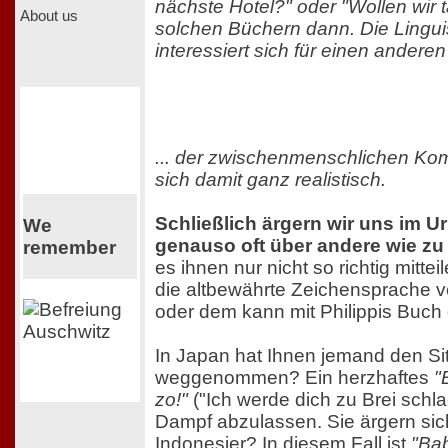
nächste Hotel?" oder "Wollen wir t
About us
solchen Büchern dann. Die Linguist
interessiert sich für einen anderen
... der zwischenmenschlichen Ko
sich damit ganz realistisch.
Schließlich ärgern wir uns im 
We
genauso oft über andere wie z
remember
es ihnen nur nicht so richtig mittei
die altbewährte Zeichensprache ve
oder dem kann mit Philippis Buch
In Japan hat Ihnen jemand den Sit
weggenommen? Ein herzhaftes
"
zo!"
("Ich werde dich zu Brei schlage
Dampf abzulassen. Sie ärgern sic
Indonesier? In diesem Fall ist
"Bab