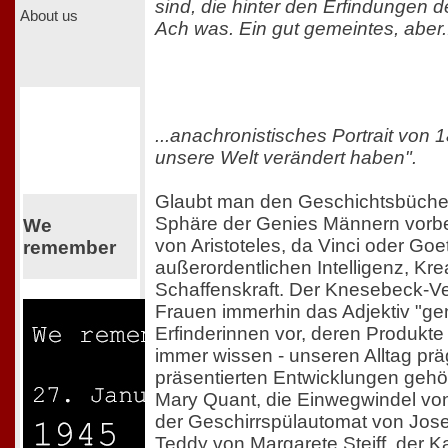
sind, die hinter den Erfindungen d
About us
Ach was. Ein gut gemeintes, aber.
...anachronistisches Portrait von 1
unsere Welt verändert haben".
Glaubt man den Geschichtsbüchern,
Sphäre der Genies Männern vorbe
We
von Aristoteles, da Vinci oder Goe
remember
außerordentlichen Intelligenz, Krea
Schaffenskraft. Der Knesebeck-Ve
Frauen immerhin das Adjektiv "geni
Erfinderinnen vor, deren Produkte
immer wissen - unseren Alltag pr
präsentierten Entwicklungen gehö
Mary Quant, die Einwegwindel vo
der Geschirrspülautomat von Jos
Teddy von Margarete Steiff, der Kaf