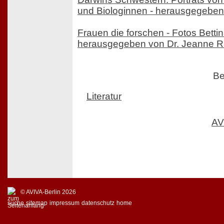
und Biologinnen - herausgegeben
Frauen die forschen - Fotos Bettina
herausgegeben von Dr. Jeanne 
Be
Literatur
AV
© AVIVA-Berlin 2026
suche
sitemap
impressum
datenschutz
home