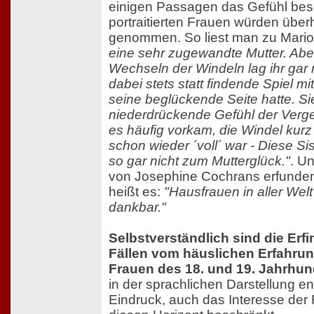
einigen Passagen das Gefühl besc
portraitierten Frauen würden überh
genommen. So liest man zu Mari
eine sehr zugewandte Mutter. Abe
Wechseln der Windeln lag ihr gar 
dabei stets statt findende Spiel 
seine beglückende Seite hatte. Si
niederdrückende Gefühl der Verge
es häufig vorkam, die Windel ku
schon wieder ´voll´ war - Diese S
so gar nicht zum Mutterglück."
. U
von Josephine Cochrans erfunde
heißt es:
"Hausfrauen in aller Welt
dankbar."
Selbstverständlich sind die Erf
Fällen vom häuslichen Erfahrun
Frauen des 18. und 19. Jahrhun
in der sprachlichen Darstellung ent
Eindruck, auch das Interesse der