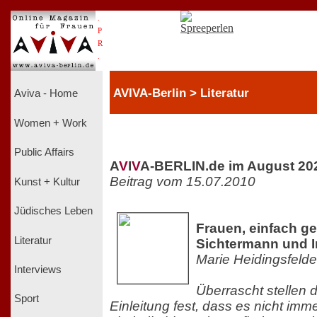
.
P
R
.
AVIVA-Berlin > Literatur
Aviva - Home
Women + Work
Public Affairs
A
V
I
V
A-BERLIN.de im August 20
Beitrag vom 15.07.2010
Kunst + Kultur
Jüdisches Leben
Frauen, einfach ge
Literatur
Sichtermann und 
Marie Heidingsfelde
Interviews
Überrascht stellen d
Sport
Einleitung fest, dass es nicht im