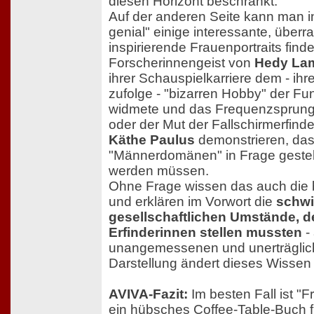
diesen Horizont beschränkt.
Auf der anderen Seite kann man i
genial" einige interessante, über
inspirierende Frauenportraits find
Forscherinnengeist von
Hedy La
ihrer Schauspielkarriere dem - ih
zufolge - "bizarren Hobby" der F
widmete und das Frequenzsprung
oder der Mut der Fallschirmerfinde
Käthe Paulus
demonstrieren, dass
"Männerdomänen" in Frage gestell
werden müssen.
Ohne Frage wissen das auch die 
und erklären im Vorwort die
schwi
gesellschaftlichen Umstände, d
Erfinderinnen stellen mussten
-
unangemessenen und unerträglic
Darstellung ändert dieses Wissen 
AVIVA-Fazit:
Im besten Fall ist "F
ein hübsches Coffee-Table-Buch 