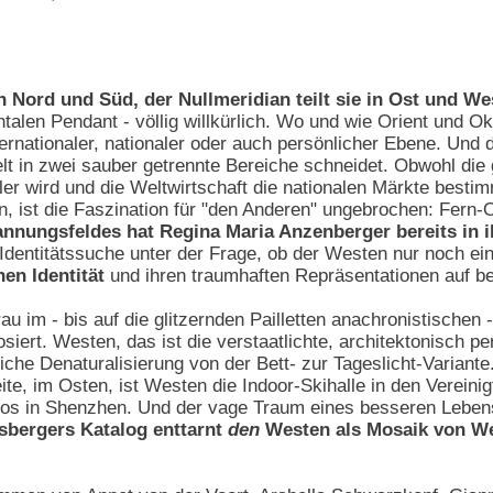
in Nord und Süd, der Nullmeridian teilt sie in Ost und We
alen Pendant - völlig willkürlich. Wo und wie Orient und Ok
ternationaler, nationaler oder auch persönlicher Ebene. Und 
lt in zwei sauber getrennte Bereiche schneidet. Obwohl die
aler wird und die Weltwirtschaft die nationalen Märkte best
 ist die Faszination für "den Anderen" ungebrochen: Fern-
annungsfeldes hat Regina Maria Anzenberger bereits in
 Identitätssuche unter der Frage, ob der Westen nur noch ei
en Identität
und ihren traumhaften Repräsentationen auf be
au im - bis auf die glitzernden Pailletten anachronistischen 
siert. Westen, das ist die verstaatlichte, architektonisch p
iche Denaturalisierung von der Bett- zur Tageslicht-Variante
ite, im Osten, ist Westen die Indoor-Skihalle in den Verein
tos in Shenzhen. Und der vage Traum eines besseren Lebens,
sbergers Katalog enttarnt
den
Westen als Mosaik von We