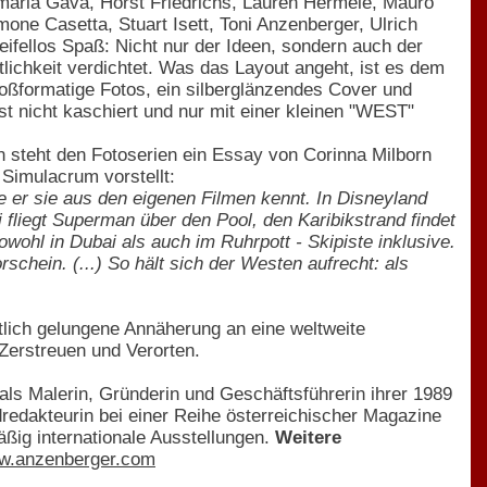
maria Gava, Horst Friedrichs, Lauren Hermele, Mauro
one Casetta, Stuart Isett, Toni Anzenberger, Ulrich
ifellos Spaß: Nicht nur der Ideen, sondern auch der
ichkeit verdichtet. Was das Layout angeht, ist es dem
oßformatige Fotos, ein silberglänzendes Cover und
t nicht kaschiert und nur mit einer kleinen "WEST"
n steht den Fotoserien ein Essay von Corinna Milborn
 Simulacrum vorstellt:
e er sie aus den eigenen Filmen kennt. In Disneyland
fliegt Superman über den Pool, den Karibikstrand findet
wohl in Dubai als auch im Ruhrpott - Skipiste inklusive.
ein. (...) So hält sich der Westen aufrecht: als
tlich gelungene Annäherung an eine weltweite
 Zerstreuen und Verorten.
ls Malerin, Gründerin und Geschäftsführerin ihrer 1989
ldredakteurin bei einer Reihe österreichischer Magazine
äßig internationale Ausstellungen.
Weitere
w.anzenberger.com