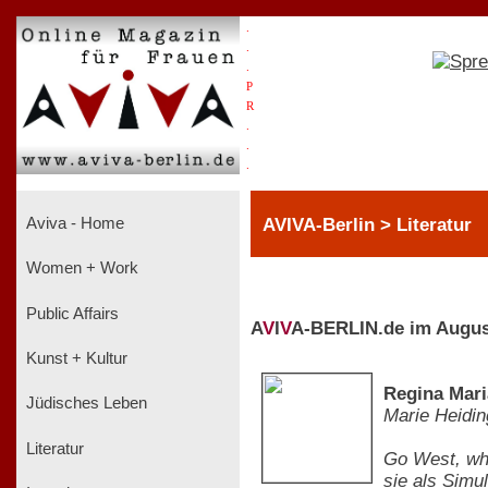
.
.
.
P
R
.
.
.
AVIVA-Berlin > Literatur
Aviva - Home
Women + Work
Public Affairs
A
V
I
V
A-BERLIN.de im Augus
Kunst + Kultur
Regina Mari
Jüdisches Leben
Marie Heidin
Literatur
Go West, whe
sie als Simu