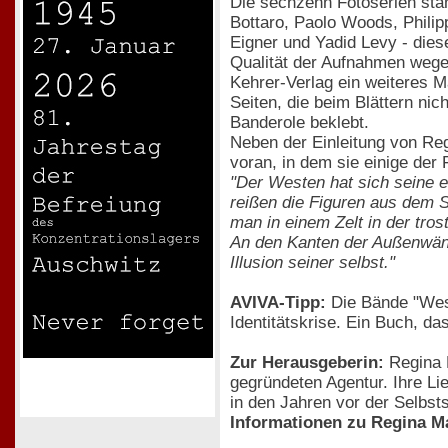
Die sechzehn Fotoserien sta
Bottaro, Paolo Woods, Philip
Eigner und Yadid Levy - dies
Qualität der Aufnahmen wege
Kehrer-Verlag ein weiteres M
Seiten, die beim Blättern ni
Banderole beklebt.
Neben der Einleitung von Reg
voran, in dem sie einige der 
"Der Westen hat sich seine e
reißen die Figuren aus dem S
man in einem Zelt in der tro
An den Kanten der Außenwänd
Illusion seiner selbst."
AVIVA-Tipp:
Die Bände "West
Identitätskrise. Ein Buch, d
Zur Herausgeberin:
Regina M
gegründeten Agentur. Ihre Lie
in den Jahren vor der Selbst
Informationen zu Regina Ma