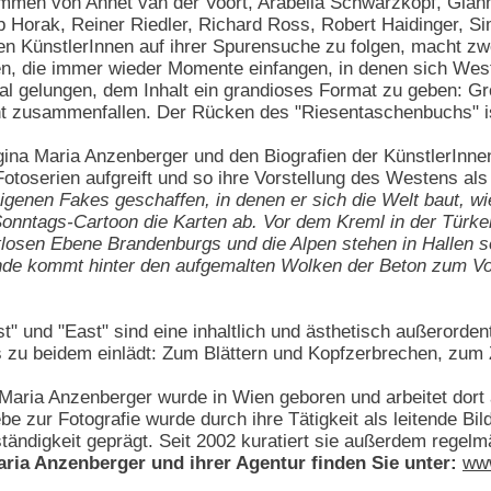
mmen von Annet van der Voort, Arabella Schwarzkopf, Gian
p Horak, Reiner Riedler, Richard Ross, Robert Haidinger, Sim
en KünstlerInnen auf ihrer Spurensuche zu folgen, macht zwe
n, die immer wieder Momente einfangen, in denen sich Westl
al gelungen, dem Inhalt ein grandioses Format zu geben: Gr
cht zusammenfallen. Der Rücken des "Riesentaschenbuchs" is
ina Maria Anzenberger und den Biografien der KünstlerInne
Fotoserien aufgreift und so ihre Vorstellung des Westens als
igenen Fakes geschaffen, in denen er sich die Welt baut, wi
onntags-Cartoon die Karten ab. Vor dem Kreml in der Türkei 
stlosen Ebene Brandenburgs und die Alpen stehen in Hallen so
e kommt hinter den aufgemalten Wolken der Beton zum Vorsch
" und "East" sind eine inhaltlich und ästhetisch außerorden
as zu beidem einlädt: Zum Blättern und Kopfzerbrechen, zum
aria Anzenberger wurde in Wien geboren und arbeitet dort a
be zur Fotografie wurde durch ihre Tätigkeit als leitende Bi
ständigkeit geprägt. Seit 2002 kuratiert sie außerdem regelm
ria Anzenberger und ihrer Agentur finden Sie unter:
ww