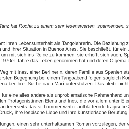
e Tanz hat Rocha zu einem sehr lesenswerten, spannenden, s
ient ihren Lebensunterhalt als Tangolehrerin. Die Beziehung 
h und ihrer Situation in Buenos Aires. Sie beschließt, für 
r, um mit sich ins Reine zu kommen, sie erhofft sich auch, S
er 1970er Jahre das Leben genommen hat und deren Ölgemäl
 Weg mit Inés, einer Berlinerin, deren Familie aus Spanien 
ersten Begegnung bei einem Tangoabend folgen sogleich Konf
lena bei ihrer Suche nach Marí unterstützen. Das bleibt nic
h für eine alles andere als unproblematische Rahmenhandlung
en Protagonistinnen Elena und Inés, die vor allem unter E
andererseits das sich immer weiter aufblätternde tragische
ruck, ihre lesbische Liebe und ihre künstlerische Berufung
lungen, einen sehr unterhaltsamen Roman vorzulegen, der v