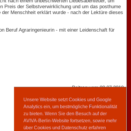
cht nach einem unbeschwerten Liebesabenteuer, um
den Preis der Selbstverwirklichung und um das posthume
 der Menschheit erklärt wurde - nach der Lektüre dieses
 Beruf Agraringenieurin - mit einer Leidenschaft für
Beitrag vom 08.07.2010
Unsere Website setzt Cookies und Google
Analytics ein, um bestmögliche Funktionalität
AVIVA-Redaktion
zu bieten. Wenn Sie den Besuch auf der
AVIVA-Berlin-Website fortsetzen, sowie mehr
Teilen
über Cookies und Datenschutz erfahren