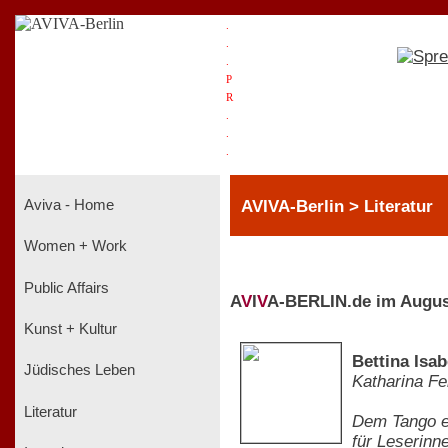
.
.
.
P
R
.
.
.
AVIVA-Berlin > Literatur
Aviva - Home
Women + Work
Public Affairs
A
V
I
V
A-BERLIN.de im Augus
Kunst + Kultur
Bettina Isa
Jüdisches Leben
Katharina Fe
Literatur
Dem Tango ei
für Leserinn