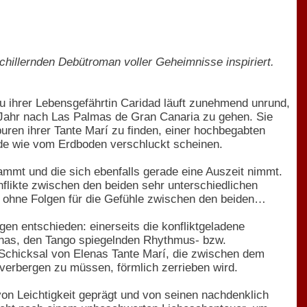
chillernden Debütroman voller Geheimnisse inspiriert.
zu ihrer Lebensgefährtin Caridad läuft zunehmend unrund,
ein Jahr nach Las Palmas de Gran Canaria zu gehen. Sie
puren ihrer Tante Marí zu finden, einer hochbegabten
de wie vom Erdboden verschluckt scheinen.
stammt und die sich ebenfalls gerade eine Auszeit nimmt.
likte zwischen den beiden sehr unterschiedlichen
ht ohne Folgen für die Gefühle zwischen den beiden…
en entschieden: einerseits die konfliktgeladene
lenas, den Tango spiegelnden Rhythmus- bzw.
 Schicksal von Elenas Tante Marí, die zwischen dem
 verbergen zu müssen, förmlich zerrieben wird.
on Leichtigkeit geprägt und von seinen nachdenklich