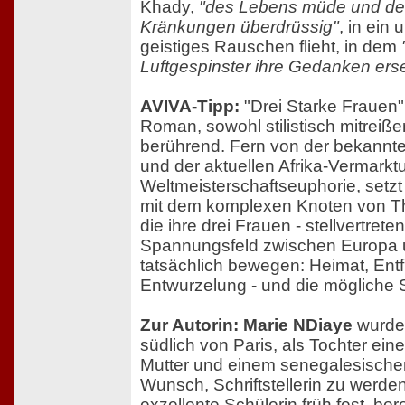
Khady,
"des Lebens müde und de
Kränkungen überdrüssig"
, in ein
geistiges Rauschen flieht, in dem
Luftgespinster ihre Gedanken ers
AVIVA-Tipp:
"Drei Starke Frauen" 
Roman, sowohl stilistisch mitreißen
berührend. Fern von der bekannte
und der aktuellen Afrika-Vermarkt
Weltmeisterschaftseuphorie, setzt
mit dem komplexen Knoten von T
die ihre drei Frauen - stellvertrete
Spannungsfeld zwischen Europa u
tatsächlich bewegen: Heimat, Ent
Entwurzelung - und die mögliche
Zur Autorin: Marie NDiaye
wurde 
südlich von Paris, als Tochter ein
Mutter und einem senegalesischen
Wunsch, Schriftstellerin zu werden
exzellente Schülerin früh fest, ber