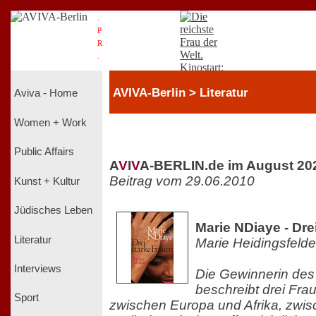
.
P
R
.
AVIVA-Berlin > Literatur
Aviva - Home
Women + Work
Public Affairs
A
V
I
V
A-BERLIN.de im August 20
Beitrag vom 29.06.2010
Kunst + Kultur
Jüdisches Leben
Marie NDiaye - Dre
Literatur
Marie Heidingsfelde
Interviews
Die Gewinnerin des
beschreibt drei Fr
Sport
zwischen Europa und Afrika, zwis