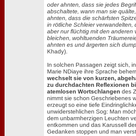
oder ahnten, dass sie jedes Begr
abschaltete, wann man sie quälte
ahnten, dass die schärfsten Spitze
in rötliche Schleier verwandelten, d
aber nur flüchtig mit den anderen
bleichen, wohltuenden Träumereien
ahnten es und ärgerten sich dump
Khady).
In solchen Passagen zeigt sich, i
Marie NDiaye ihre Sprache beher
wechselt sie von kurzen, abge
zu durchdachten Reflexionen bi
atemlosen Wortschlangen
des Z
nimmt sie schon Geschriebenes w
erzeugt so eine tiefe Eindringlichk
unwiderstehlichen Sog: Man möch
dem unbarmherzigen Leuchten ve
entkommen und das Karussell der
Gedanken stoppen und man verst