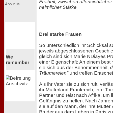
Freiheit, zwischen offensichtlich
About us
heimlicher Stärke
Drei starke Frauen
So unterschiedlich ihr Schicksal sc
jeweils abgeschlossenen Geschich
gleich sind sich Marie NDiayes Pr
We
einer Eigenschaft: An einem best
remember
sie sich aus der Benommenheit,
d
Träumereien"
und treffen Entsche
Als ihr Vater sie zu sich ruft, verl
ihr Mutterland Frankreich, ihre To
Partner und reist nach Afrika, um
Gefängnis zu helfen. Nach Jahren 
sie auf den Mann, der ihre Mutter
Bruder aus dem Leben in Paris zu 