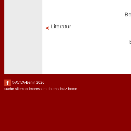
Be
Literatur
© AVIVA-Berlin 2026
suche
sitemap
impressum
datenschutz
home