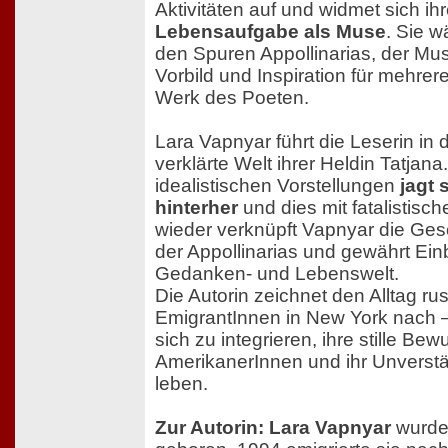
Aktivitäten auf und widmet sich ih
Lebensaufgabe als Muse
. Sie w
den Spuren Appollinarias, der Mu
Vorbild und Inspiration für mehrer
Werk des Poeten.
Lara Vapnyar führt die Leserin in 
verklärte Welt ihrer Heldin Tatjana
idealistischen Vorstellungen
jagt 
hinterher
und dies mit fatalistis
wieder verknüpft Vapnyar die Gesc
der Appollinarias und gewährt Einb
Gedanken- und Lebenswelt.
Die Autorin zeichnet den Alltag ru
EmigrantInnen in New York nach
sich zu integrieren, ihre stille Be
AmerikanerInnen und ihr Unverstän
leben.
Zur Autorin: Lara Vapnyar
wurde