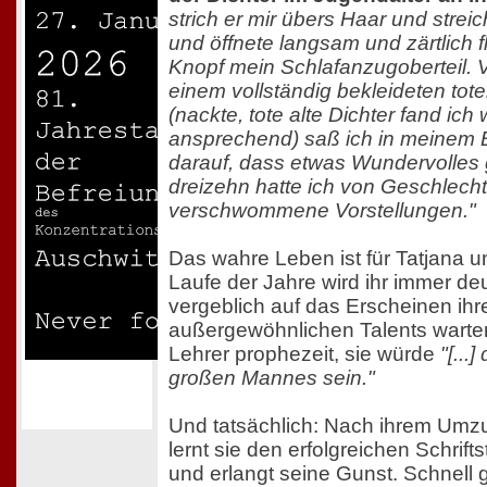
strich er mir übers Haar und strei
und öffnete langsam und zärtlich f
Knopf mein Schlafanzugoberteil. V
einem vollständig bekleideten tote
(nackte, tote alte Dichter fand ich
ansprechend) saß ich in meinem B
darauf, dass etwas Wundervolles 
dreizehn hatte ich von Geschlech
verschwommene Vorstellungen."
Das wahre Leben ist für Tatjana un
Laufe der Jahre wird ihr immer deu
vergeblich auf das Erscheinen ihre
außergewöhnlichen Talents warten 
Lehrer prophezeit, sie würde
"[...
großen Mannes sein."
Und tatsächlich: Nach ihrem Umz
lernt sie den erfolgreichen Schrift
und erlangt seine Gunst. Schnell g