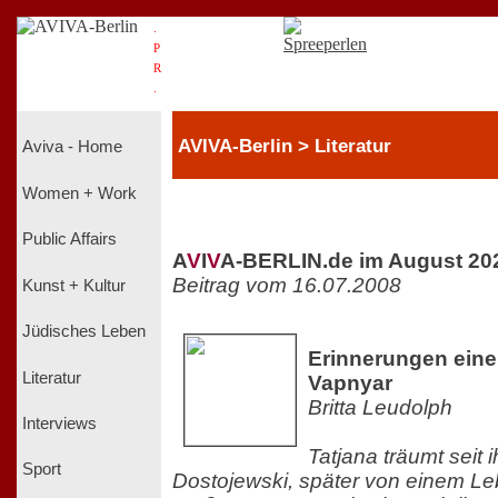
.
P
R
.
AVIVA-Berlin > Literatur
Aviva - Home
Women + Work
Public Affairs
A
V
I
V
A-BERLIN.de im August 20
Beitrag vom 16.07.2008
Kunst + Kultur
Jüdisches Leben
Erinnerungen eine
Literatur
Vapnyar
Britta Leudolph
Interviews
Tatjana träumt seit 
Sport
Dostojewski, später von einem L