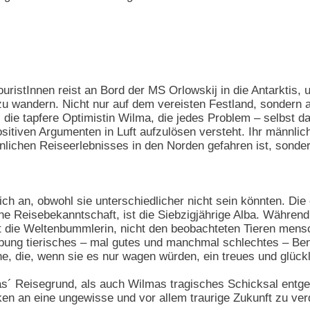
uristInnen reist an Bord der MS Orlowskij in die Antarktis
u wandern. Nicht nur auf dem vereisten Festland, sondern 
l die tapfere Optimistin Wilma, die jedes Problem – selbst
itiven Argumenten in Luft aufzulösen versteht. Ihr männlich
lichen Reiseerlebnisses in den Norden gefahren ist, sonde
h an, obwohl sie unterschiedlicher nicht sein könnten. Die
ne Reisebekanntschaft, ist die Siebzigjährige Alba. Während
t die Weltenbummlerin, nicht den beobachteten Tieren mens
bung tierisches – mal gutes und manchmal schlechtes – B
ine, die, wenn sie es nur wagen würden, ein treues und glück
´ Reisegrund, als auch Wilmas tragisches Schicksal entgege
en an eine ungewisse und vor allem traurige Zukunft zu ver