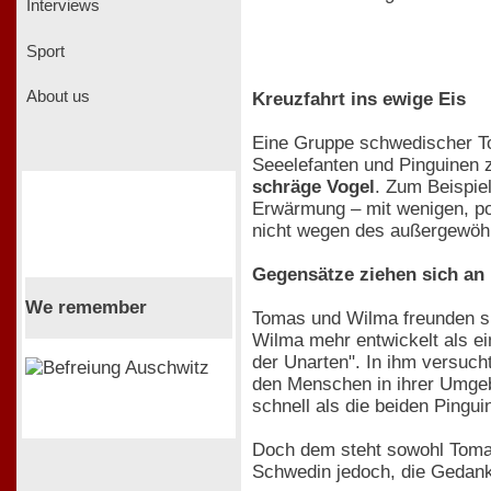
Interviews
Sport
About us
Kreuzfahrt ins ewige Eis
Eine Gruppe schwedischer To
Seeelefanten und Pinguinen z
schräge Vogel
. Zum Beispie
Erwärmung – mit wenigen, pos
nicht wegen des außergewöhn
Gegensätze ziehen sich an
We remember
Tomas und Wilma freunden sic
Wilma mehr entwickelt als ei
der Unarten". In ihm versuch
den Menschen in ihrer Umge
schnell als die beiden Pingu
Doch dem steht sowohl Tomas
Schwedin jedoch, die Gedank