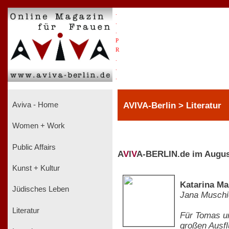
.
.
.
P
R
.
.
.
AVIVA-Berlin > Literatur
Aviva - Home
Women + Work
Public Affairs
A
V
I
V
A-BERLIN.de im Augus
Kunst + Kultur
Katarina Ma
Jüdisches Leben
Jana Muschi
Literatur
Für Tomas un
großen Ausfl