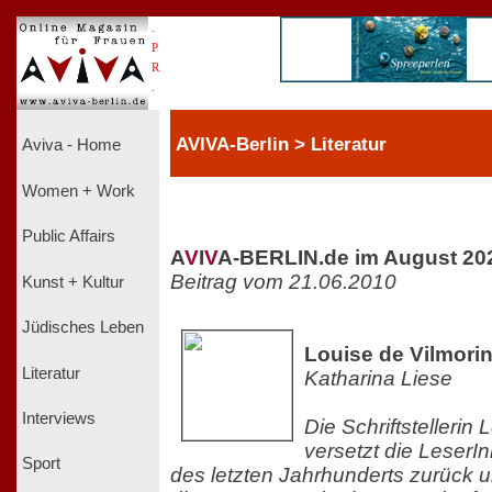
.
P
R
.
AVIVA-Berlin > Literatur
Aviva - Home
Women + Work
Public Affairs
A
V
I
V
A-BERLIN.de im August 20
Beitrag vom 21.06.2010
Kunst + Kultur
Jüdisches Leben
Louise de Vilmorin 
Literatur
Katharina Liese
Interviews
Die Schriftstellerin
versetzt die LeserI
Sport
des letzten Jahrhunderts zurück 