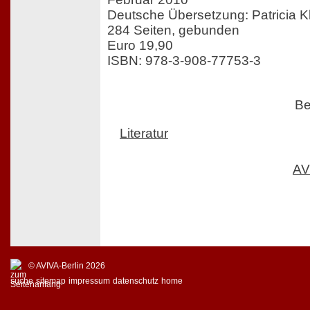
Deutsche Übersetzung: Patricia K
284 Seiten, gebunden
Euro 19,90
ISBN: 978-3-908-77753-3
Be
Literatur
AV
© AVIVA-Berlin 2026
suche
sitemap
impressum
datenschutz
home