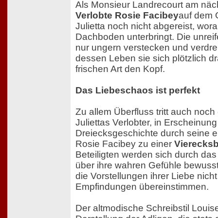
Als Monsieur Landrecourt am nä
Verlobte Rosie Facibey
auf dem G
Julietta noch nicht abgereist, wor
Dachboden unterbringt. Die unreife 
nur ungern verstecken und verdre
dessen Leben sie sich plötzlich drä
frischen Art den Kopf.
Das Liebeschaos ist perfekt
Zu allem Überfluss tritt auch noch
Juliettas Verlobter, in Erscheinun
Dreiecksgeschichte durch seine 
Rosie Facibey zu einer
Vierecks
Beteiligten werden sich durch das
über ihre wahren Gefühle bewuss
die Vorstellungen ihrer Liebe nicht 
Empfindungen übereinstimmen.
Der altmodische Schreibstil Louis