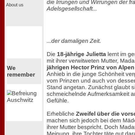
die Irrungen und Wirrungen der f
About us
Adelsgesellschaft...
...der damaligen Zeit.
Die
18-jährige Julietta
lernt im g
mit ihrer verwitweten Mutter, Ma
jährigen Hector Prinz von Alpen
We
Anhieb in die junge Schönheit verg
remember
vom Prinzen und auch von dessen
Stand angetan. Zunächst glaubt si
schmeichelnde Aufmerksamkeit an
Gefühle.
Erhebliche
Zweifel über die vor
machen sich jedoch bei dem Mädch
ihrer Mutter bespricht. Doch Mada
Meinung, ihre Tochter täte gut dara