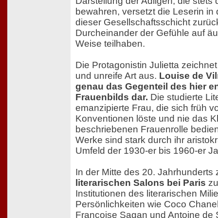
Darstellung der Adligen, die stet
bewahren, versetzt die Leserin in 
dieser Gesellschaftsschicht zurüc
Durcheinander der Gefühle auf äu
Weise teilhaben.
Die Protagonistin Julietta zeichnet
und unreife Art aus.
Louise de Vil
genau das Gegenteil des hier e
Frauenbilds dar.
Die studierte Lit
emanzipierte Frau, die sich früh v
Konventionen löste und nie das Kl
beschriebenen Frauenrolle bediente
Werke sind stark durch ihr aristok
Umfeld der 1930-er bis 1960-er Ja
In der Mitte des 20. Jahrhunderts
literarischen Salons bei Paris
zu
Institutionen des literarischen Mi
Persönlichkeiten wie Coco Chanel,
Françoise Sagan und Antoine de 