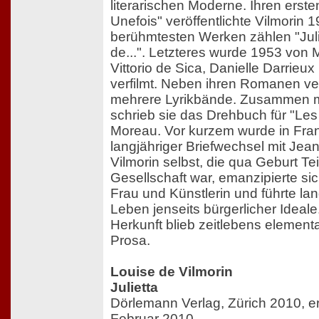
literarischen Moderne. Ihren erst
Unefois" veröffentlichte Vilmorin 
berühmtesten Werken zählen "Jul
de...". Letzteres wurde 1953 von 
Vittorio de Sica, Danielle Darrieu
verfilmt. Neben ihren Romanen ver
mehrere Lyrikbände. Zusammen mi
schrieb sie das Drehbuch für "Le
Moreau. Vor kurzem wurde in Fran
langjähriger Briefwechsel mit Jean
Vilmorin selbst, die qua Geburt Teil
Gesellschaft war, emanzipierte sich
Frau und Künstlerin und führte la
Leben jenseits bürgerlicher Ideale.
Herkunft blieb zeitlebens element
Prosa.
Louise de Vilmorin
Julietta
Dörlemann Verlag, Zürich 2010, e
Februar 2010