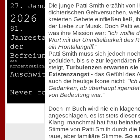
Die junge Patti Smith erzählt von 
dichterischen Gehversuchen, welch
kreierten Gebete einfließen ließ, 
der Liebe zur Musik. Doch Patti w
was ihre Mission war:
"Ich wollte
Wort mit der Unmittelbarkeit des R
ein Frontalangriff."
Patti Smith muss sich jedoch noch
gedulden, bis sie zur legendären
steigt,
Turbulenzen erwarten sie 
Existenzangst
- das Gefühl des A
auch die heutige Ikone nicht:
"Ich
Gedanken, ob überhaupt irgendet
von Bedeutung war."
Doch im Buch wird nie ein klagen
angeschlagen, es ist stets dieser
Klang, manchmal hat frau beinahe
Stimme von Patti Smith durch die B
raue, aber familiäre Stimme.
So s