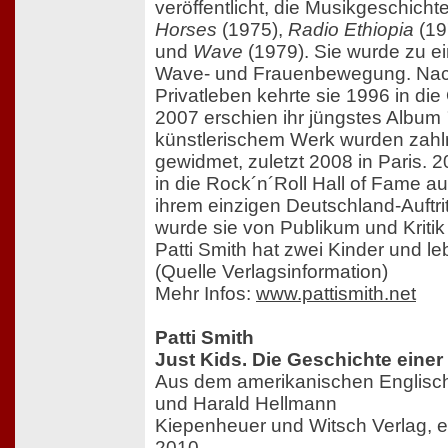
veröffentlicht, die Musikgeschicht
Horses
(1975),
Radio Ethiopia
(19
und
Wave
(1979). Sie wurde zu ei
Wave- und Frauenbewegung. Nac
Privatleben kehrte sie 1996 in die 
2007 erschien ihr jüngstes Album
künstlerischem Werk wurden zahl
gewidmet, zuletzt 2008 in Paris. 
in die Rock´n´Roll Hall of Fame 
ihrem einzigen Deutschland-Auftrit
wurde sie von Publikum und Kritik 
Patti Smith hat zwei Kinder und leb
(Quelle Verlagsinformation)
Mehr Infos:
www.pattismith.net
Patti Smith
Just Kids. Die Geschichte eine
Aus dem amerikanischen Englisch
und Harald Hellmann
Kiepenheuer und Witsch Verlag, 
2010