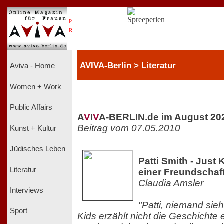
.
P
R
.
AVIVA-Berlin > Literatur
Aviva - Home
Women + Work
Public Affairs
A
V
I
V
A-BERLIN.de im August 20
Beitrag vom 07.05.2010
Kunst + Kultur
Jüdisches Leben
Patti Smith - Just
Literatur
einer Freundschaf
Claudia Amsler
Interviews
"Patti, niemand sieht
Sport
Kids erzählt nicht die Geschichte 