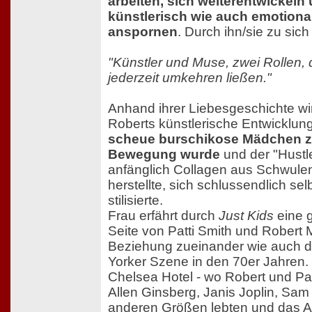
arbeiten, sich weiterentwickel
künstlerisch wie auch emotiona
anspornen
. Durch ihn/sie zu sich
"Künstler und Muse, zwei Rollen, d
jederzeit umkehren ließen."
Anhand ihrer Liebesgeschichte wi
Roberts künstlerische Entwicklung
scheue burschikose Mädchen zu
Bewegung wurde
und der "Hustl
anfänglich Collagen aus Schwul
herstellte, sich schlussendlich se
stilisierte.
Frau erfährt durch
Just Kids
eine 
Seite von Patti Smith und Robert 
Beziehung zueinander wie auch 
Yorker Szene in den 70er Jahren.
Chelsea Hotel - wo Robert und Pa
Allen Ginsberg, Janis Joplin, Sa
anderen Größen lebten und das A