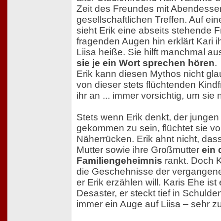
Zeit des Freundes mit Abendesse
gesellschaftlichen Treffen. Auf ei
sieht Erik eine abseits stehende F
fragenden Augen hin erklärt Kari 
Liisa heiße. Sie hilft manchmal a
sie je ein Wort sprechen hören
.
Erik kann diesen Mythos nicht glaub
von dieser stets flüchtenden Kind
ihr an ... immer vorsichtig, um sie 
Stets wenn Erik denkt, der jungen
gekommen zu sein, flüchtet sie v
Näherrücken. Erik ahnt nicht, dass
Mutter sowie ihre Großmutter
ein 
Familiengeheimnis
rankt. Doch 
die Geschehnisse der vergangenen
er Erik erzählen will. Karis Ehe ist
Desaster, er steckt tief in Schulde
immer ein Auge auf Liisa – sehr zur 