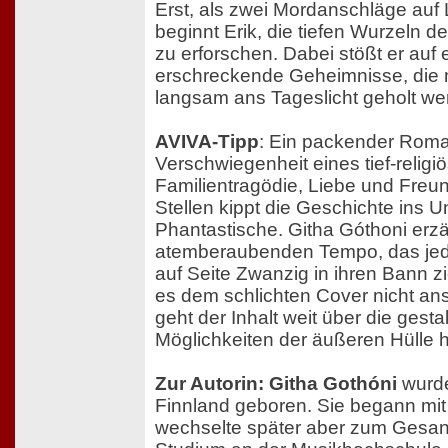
Erst, als zwei Mordanschläge auf 
beginnt Erik, die tiefen Wurzeln d
zu erforschen. Dabei stößt er auf 
erschreckende Geheimnisse, die 
langsam ans Tageslicht geholt we
AVIVA-Tipp
: Ein packender Rom
Verschwiegenheit eines tief-religi
Familientragödie, Liebe und Fre
Stellen kippt die Geschichte ins U
Phantastische. Githa Góthoni erzä
atemberaubenden Tempo, das jed
auf Seite Zwanzig in ihren Bann 
es dem schlichten Cover nicht ansi
geht der Inhalt weit über die gesta
Möglichkeiten der äußeren Hülle 
Zur Autorin: Githa Gothóni
wurde
Finnland geboren. Sie begann mit
wechselte später aber zum Gesan