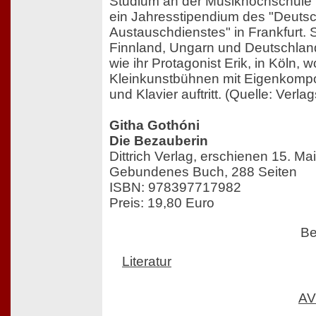
Studium an der Musikhochschule He
ein Jahresstipendium des "Deut
Austauschdienstes" in Frankfurt. S
Finnland, Ungarn und Deutschland.
wie ihr Protagonist Erik, in Köln, w
Kleinkunstbühnen mit Eigenkompo
und Klavier auftritt. (Quelle: Verl
Githa Gothóni
Die Bezauberin
Dittrich Verlag, erschienen 15. Ma
Gebundenes Buch, 288 Seiten
ISBN: 978397717982
Preis: 19,80 Euro
Be
Literatur
AV