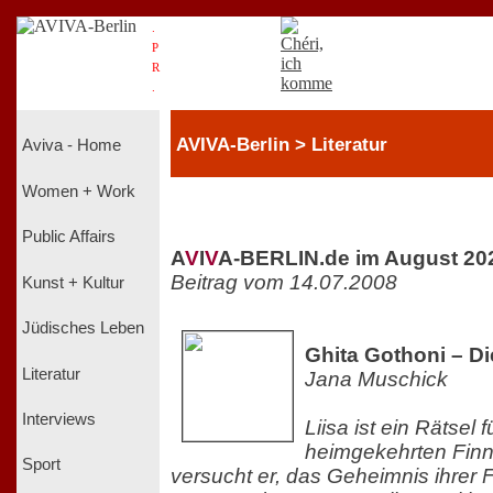
.
P
R
.
AVIVA-Berlin > Literatur
Aviva - Home
Women + Work
Public Affairs
A
V
I
V
A-BERLIN.de im August 20
Beitrag vom 14.07.2008
Kunst + Kultur
Jüdisches Leben
Ghita Gothoni – D
Literatur
Jana Muschick
Interviews
Liisa ist ein Rätsel f
heimgekehrten Finn
Sport
versucht er, das Geheimnis ihrer F