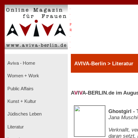
.
.
.
P
R
.
.
.
AVIVA-Berlin > Literatur
Aviva - Home
Women + Work
Public Affairs
A
V
I
V
A-BERLIN.de im Augus
Kunst + Kultur
Ghostgirl -
Jüdisches Leben
Jana Muschi
Literatur
Verknallt, v
daran setzt,