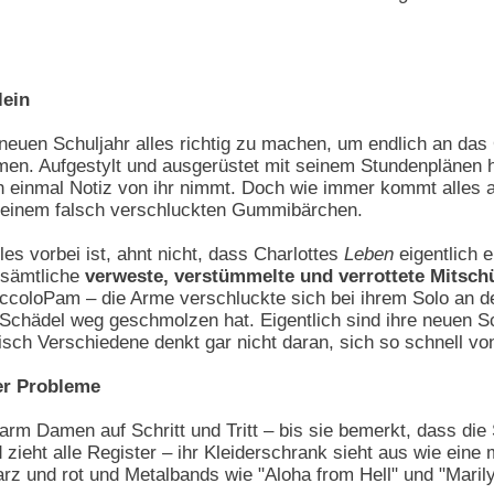
lein
neuen Schuljahr alles richtig zu machen, um endlich an das
. Aufgestylt und ausgerüstet mit seinem Stundenplänen ha
ch einmal Notiz von ihr nimmt. Doch wie immer kommt alles a
an einem falsch verschluckten Gummibärchen.
les vorbei ist, ahnt nicht, dass Charlottes
Leben
eigentlich e
 sämtliche
verweste, verstümmelte und verrottete Mitsch
 PiccoloPam – die Arme verschluckte sich bei ihrem Solo an d
 Schädel weg geschmolzen hat. Eigentlich sind ihre neuen 
 frisch Verschiedene denkt gar nicht daran, sich so schnell 
ler Probleme
warm Damen auf Schritt und Tritt – bis sie bemerkt, dass di
 zieht alle Register – ihr Kleiderschrank sieht aus wie ein
arz und rot und Metalbands wie "Aloha from Hell" und "Maril