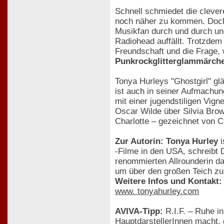
Schnell schmiedet die clever
noch näher zu kommen. Doch d
Musikfan durch und durch und 
Radiohead auffällt. Trotzdem
Freundschaft und die Frage,
Punkrockglitterglammärch
Tonya Hurleys "Ghostgirl" gl
ist auch in seiner Aufmachun
mit einer jugendstiligen Vig
Oscar Wilde über Silvia Brow
Charlotte – gezeichnet von C
Zur Autorin: Tonya Hurley
i
-Filme in den USA, schreibt 
renommierten Allrounderin da
um über den großen Teich z
Weitere Infos und Kontakt:
www. tonyahurley.com
AVIVA-Tipp:
R.I.F. – Ruhe in
HauptdarstellerInnen macht, 