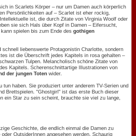
 sich in Scarlets Körper – nur um Damen auch körperlich
Persönlichkeiten auf – Scarlet ist eher rockig,
ellektuelle ist, die durch Zitate von Virginia Woolf oder
eben sie sich Hals über Kopf in Damen – Eifersucht,
n kann spielen bis zum Ende des
gothigen
 schnell liebenswerte Protagonistin Charlotte, sondern
s ist die Überschrift jedes Kapitels in rosa gehalten –
 schwarzen Tulpen. Melancholisch schöne Zitate von
s Kapitels. Scherenschnittartige Illustrationen von
nd der jungen Toten
wider.
 zu tun haben. Sie produziert unter anderem TV-Serien und
 Brettspielen. "Ghostgirl" ist das erste Buch dieser
ein Star zu sein scheint, brauchte sie viel zu lange,
witzige Geschichte, die endlich einmal die Damen zu
se oder OutsiderInnen angesehen werden. Schaurig