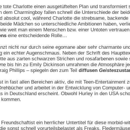
e tote Charlotte einen ausgetüftelten Plan und transformiert
em Charmingboy fallen schnell die Unterschiede der beiden 
absolut cool, während Charlotte die strebsame, backende Int
 beide Mädchen so unterschiedliche Ambitionen haben, verli
 wie weit man einem Menschen bzw. einer Untoten vertraue
ens
eine entscheidende Rolle…
änzt nicht nur durch seine egomane aber sehr charmante und
g ein echter Augenschmaus. Neben der Schrift des Haupttexte
nette aus zarten schwarzen Strichen und rosafarbenen sowie
ne bis hin zu Emily Dickinson umrahmen die Atmosphäre jede
raig Phillips – spiegeln den zum Teil
diffusen
Geistes
zusta
st in fast allen Bereichen aktiv, die mit Teen-Entertainment
Drehbücher und arbeitet in der Entwicklung von Computer- und
s in Deutschland erscheint. Obwohl Hurley in den USA schon 
u kommen.
 Freundschaftist ein herrlicher Untertitel für diese morbid-
die sonst schnell vorurteilsbelastet als Freaks, Fledermäu