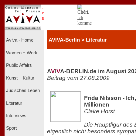
.
P
R
.
AVIVA-Berlin > Literatur
Aviva - Home
Women + Work
Public Affairs
A
V
I
V
A-BERLIN.de im August 20
Beitrag vom 27.08.2009
Kunst + Kultur
Jüdisches Leben
Frida Nilsson - Ich
Literatur
Millionen
Claire Horst
Interviews
Die Hauptfigur des 
Sport
eigentlich nicht besonders sympath