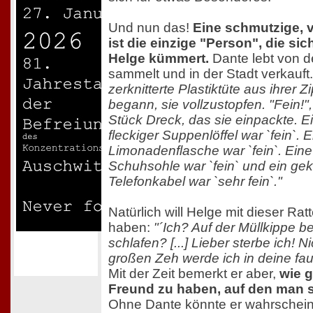
Und nun das!
Eine schmutzige, 
ist die einzige "Person", die s
Helge kümmert.
Dante lebt von d
sammelt und in der Stadt verkauft
zerknitterte Plastiktüte aus ihrer 
begann, sie vollzustopfen.
"Fein!"
Stück Dreck, das sie einpackte. E
fleckiger Suppenlöffel war `fein`. E
Limonadenflasche war `fein`. Ein
Schuhsohle war `fein` und ein gek
Telefonkabel war `sehr fein`."
Natürlich will Helge mit dieser Rat
haben:
"´Ich? Auf der Müllkippe be
schlafen? [...] Lieber sterbe ich! 
großen Zeh werde ich in deine faul
Mit der Zeit bemerkt er aber,
wie g
Freund zu haben, auf den man s
Ohne Dante könnte er wahrscheinl