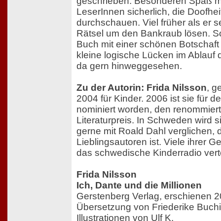
geschrieben. Besonderen Spaß m
LeserInnen sicherlich, die Doofhe
durchschauen. Viel früher als er 
Rätsel um den Bankraub lösen. So 
Buch mit einer schönen Botschaf
kleine logische Lücken im Ablauf 
da gern hinweggesehen.
Zu der Autorin: Frida Nilsson
, g
2004 für Kinder. 2006 ist sie für 
nominiert worden, den renommier
Literaturpreis. In Schweden wird 
gerne mit Roald Dahl verglichen, d
Lieblingsautoren ist. Viele ihrer 
das schwedische Kinderradio vert
Frida Nilsson
Ich, Dante und die Millionen
Gerstenberg Verlag, erschienen 
Übersetzung von Friederike Buch
Illustrationen von Ulf K.