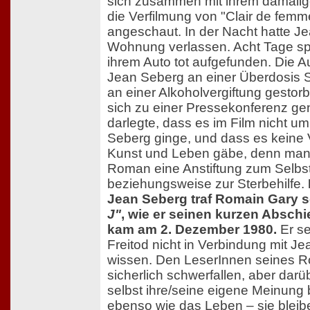
sich zusammen mit ihrem damali
die Verfilmung von "Clair de femm
angeschaut. In der Nacht hatte J
Wohnung verlassen. Acht Tage spä
ihrem Auto tot aufgefunden. Die A
Jean Seberg an einer Überdosis S
an einer Alkoholvergiftung gestor
sich zu einer Pressekonferenz genö
darlegte, dass es im Film nicht 
Seberg ginge, und dass es keine
Kunst und Leben gäbe, denn man 
Roman eine Anstiftung zum Selbs
beziehungsweise zur Sterbehilfe.
Jean Seberg traf Romain Gary 
J"
, wie er seinen kurzen Abschie
kam am 2. Dezember 1980.
Er se
Freitod nicht in Verbindung mit J
wissen. Den LeserInnen seines R
sicherlich schwerfallen, aber darüb
selbst ihre/seine eigene Meinung 
ebenso wie das Leben – sie bleib