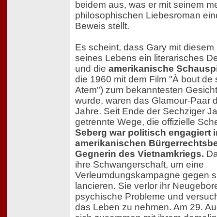
beidem aus, was er mit seinem me
philosophischen Liebesroman eind
Beweis stellt.
Es scheint, dass Gary mit diese
seines Lebens ein literarisches D
und die
amerikanische Schauspi
die 1960 mit dem Film "À bout de 
Atem") zum bekanntesten Gesicht
wurde, waren das Glamour-Paar d
Jahre. Seit Ende der Sechziger Ja
getrennte Wege, die offizielle Sch
Seberg war politisch engagiert i
amerikanischen Bürgerrechts
Gegnerin des Vietnamkriegs.
Da
ihre Schwangerschaft, um eine
Verleumdungskampagne gegen si
lancieren. Sie verlor ihr Neugebor
psychische Probleme und versuch
das Leben zu nehmen. Am 29. Aug