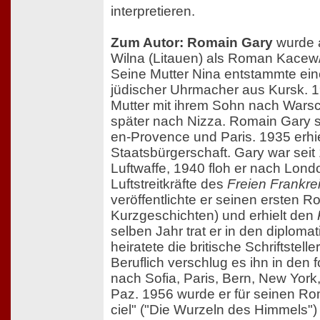
interpretieren.
Zum Autor: Romain Gary
wurde 
Wilna (Litauen) als Roman Kace
Seine Mutter Nina entstammte eine
jüdischer Uhrmacher aus Kursk. 1
Mutter mit ihrem Sohn nach Warsc
später nach Nizza. Romain Gary st
en-Provence und Paris. 1935 erhie
Staatsbürgerschaft. Gary war seit 
Luftwaffe, 1940 floh er nach London
Luftstreitkräfte des
Freien Frankre
veröffentlichte er seinen ersten 
Kurzgeschichten) und erhielt den
selben Jahr trat er in den diploma
heiratete die britische Schriftstell
Beruflich verschlug es ihn in den
nach Sofia, Paris, Bern, New Yor
Paz. 1956 wurde er für seinen R
ciel" ("Die Wurzeln des Himmels")