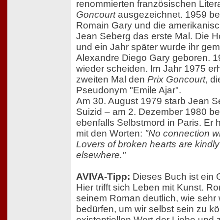
renommierten französischen Liter
Goncourt
ausgezeichnet. 1959 be
Romain Gary und die amerikanisc
Jean Seberg das erste Mal. Die H
und ein Jahr später wurde ihr g
Alexandre Diego Gary geboren. 19
wieder scheiden. Im Jahr 1975 er
zweiten Mal den
Prix Goncourt
, d
Pseudonym "Emile Ajar".
Am 30. August 1979 starb Jean Se
Suizid – am 2. Dezember 1980 b
ebenfalls Selbstmord in Paris. Er h
mit den Worten:
"No connection w
Lovers of broken hearts are kindly
elsewhere."
AVIVA-Tipp:
Dieses Buch ist ein
Hier trifft sich Leben mit Kunst. 
seinem Roman deutlich, wie sehr 
bedürfen, um wir selbst sein zu k
existentiellen Wert der Liebe und z