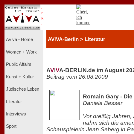
.
P
R
.
AVIVA-Berlin > Literatur
Aviva - Home
Women + Work
Public Affairs
A
V
I
V
A-BERLIN.de im August 20
Beitrag vom 26.08.2009
Kunst + Kultur
Jüdisches Leben
Romain Gary - Die 
Literatur
Daniela Besser
Interviews
Vor dreißig Jahren,
nahm sich die amer
Sport
Schauspielerin Jean Seberg in Pa