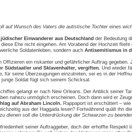
soll auf Wunsch des Vaters die autistische Tochter eines wic
jüdischer Einwanderer aus Deutschland
der Bedeutung die
r diese Ehe nicht eingehen. Am Vorabend der Hochzeit flieht 
hwerliche Soldatenleben, sondern auch
Antisemitismus in 
 Offizieren ein riskanter und gefährlicher Auftrag gegeben.
r Südstaatler und Sklavenhalter, vergiften.
Und wieder fäl
 für seine Überzeugungen einzutreten, sei es in der Hoffn
 junge Soldat fügt sich seinem Schicksal.
iffes gelangt er nach New Orleans. Der Anblick seiner Tan
rhaben nahezu unmöglich erscheinen. Doch dann wird er Zeu
hlag auf Abraham Lincoln.
Rappaport ist erschüttert – wi
eichzeitig aus der Haggada lesen? Fortwährend quält ihn di
u dienen soll die Unterdrückung der Schwarzen zu beenden
friedenheit seiner Auftraggeber, doch der erhoffte Respekt 