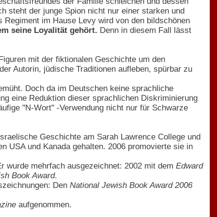
Geschäftsfreundes der Familie schleichen und dessen
ch steht der junge Spion nicht nur einer starken und
s Regiment im Hause Levy wird von den bildschönen
m seine Loyalität gehört.
Denn in diesem Fall lässt
iguren mit der fiktionalen Geschichte um den
er Autorin, jüdische Traditionen aufleben, spürbar zu
bemüht. Doch da im Deutschen keine sprachliche
ung eine Reduktion dieser sprachlichen Diskriminierung
äufige "N-Wort" -Verwendung nicht nur für Schwarze
d Israelische Geschichte am Sarah Lawrence College und
 den USA und Kanada gehalten. 2006 promovierte sie in
. Er wurde mehrfach ausgezeichnet: 2002 mit dem
Edward
ish Book Award
.
Auszeichnungen: Den
National Jewish Book Award 2006
zine
aufgenommen.