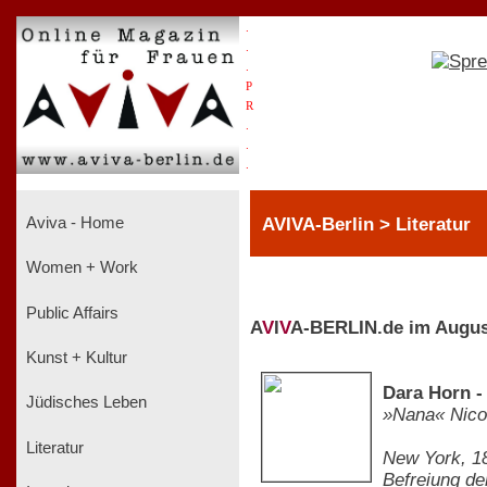
.
.
.
P
R
.
.
.
AVIVA-Berlin > Literatur
Aviva - Home
Women + Work
Public Affairs
A
V
I
V
A-BERLIN.de im Augus
Kunst + Kultur
Dara Horn -
Jüdisches Leben
»Nana« Nico
Literatur
New York, 18
Befreiung de