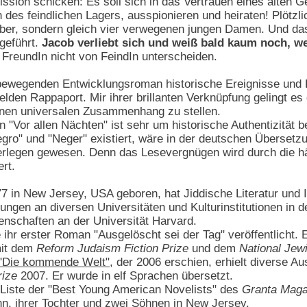
ssion schicken: Es soll sich in das Vertrauen eines alten 
 des feindlichen Lagers, ausspionieren und heiraten! Plötzli
ber, sondern gleich vier verwegenen jungen Damen. Und da
geführt.
Jacob verliebt sich und weiß bald kaum noch, we
 FreundIn nicht von FeindIn unterscheiden.
bewegenden Entwicklungsroman historische Ereignisse und F
den Rappaport. Mir ihrer brillanten Verknüpfung gelingt es d
einen universalen Zusammenhang zu stellen.
"Vor allen Nächten" ist sehr um historische Authentizität 
gro" und "Neger" existiert, wäre in der deutschen Übersetz
berlegen gewesen. Denn das Lesevergnügen wird durch die h
rt.
77 in New Jersey, USA geboren, hat Jiddische Literatur un
sungen an diversen Universitäten und Kulturinstitutionen in
enschaften an der Universität Harvard.
 ihr erster Roman "Ausgelöscht sei der Tag" veröffentlicht
mit dem
Reform Judaism Fiction Prize
und dem
National Jew
"Die kommende Welt"
, der 2006 erschien, erhielt diverse 
rize
2007. Er wurde in elf Sprachen übersetzt.
 Liste der "Best Young American Novelists" des
Granta Maga
n, ihrer Tochter und zwei Söhnen in New Jersey.