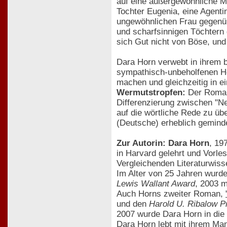
auf eine außergewöhnliche Mi
Tochter Eugenia, eine Agentin
ungewöhnlichen Frau gegenü
und scharfsinnigen Töchtern 
sich Gut nicht von Böse, und
Dara Horn verwebt in ihrem 
sympathisch-unbeholfenen Hel
machen und gleichzeitig in 
Wermutstropfen:
Der Roman 
Differenzierung zwischen "Ne
auf die wörtliche Rede zu ü
(Deutsche) erheblich geminde
Zur Autorin: Dara Horn
, 19
in Harvard gelehrt und Vorle
Vergleichenden Literaturwiss
Im Alter von 25 Jahren wurde
Lewis Wallant Award
, 2003 
Auch Horns zweiter Roman,
und den
Harold U. Ribalow P
2007 wurde Dara Horn in die
Dara Horn lebt mit ihrem Man