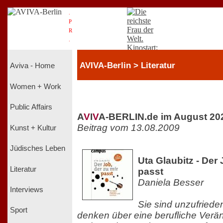
.
P
R
.
AVIVA-Berlin > Literatur
Aviva - Home
Women + Work
Public Affairs
A
V
I
V
A-BERLIN.de im August 20
Beitrag vom 13.08.2009
Kunst + Kultur
Jüdisches Leben
Uta Glaubitz - Der 
Literatur
passt
Daniela Besser
Interviews
Sie sind unzufriede
Sport
denken über eine berufliche Ver