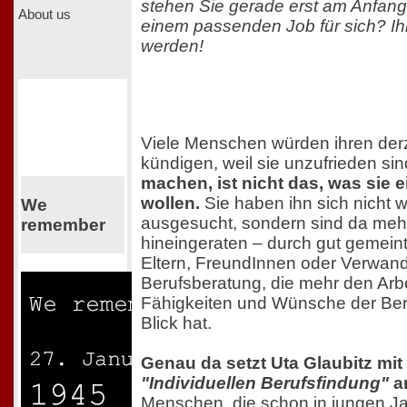
stehen Sie gerade erst am Anfan
About us
einem passenden Job für sich? I
werden!
Viele Menschen würden ihren derz
kündigen, weil sie unzufrieden si
machen, ist nicht das, was sie 
wollen.
Sie haben ihn sich nicht wi
We
ausgesucht, sondern sind da meh
remember
hineingeraten – durch gut gemein
Eltern, FreundInnen oder Verwand
Berufsberatung, die mehr den Arbe
Fähigkeiten und Wünsche der Be
Blick hat.
Genau da setzt Uta Glaubitz mit
"Individuellen Berufsfindung"
a
Menschen, die schon in jungen J