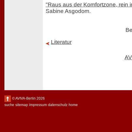
"Raus aus der Komfortzone, rein i
Sabine Asgodom.
Be
Literatur
AV
© AVIVA-Berlin 2026
suche
sitemap
impressum
datenschutz
home