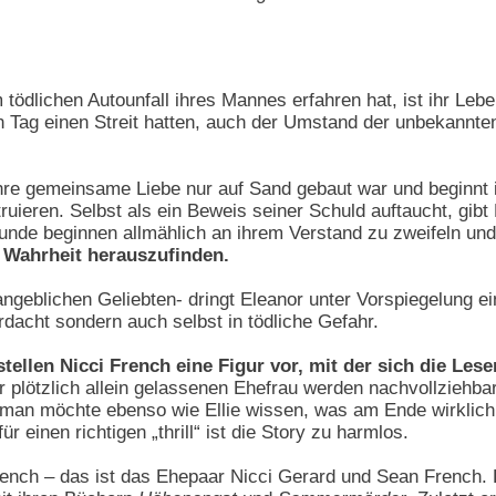
tödlichen Autounfall ihres Mannes erfahren hat, ist ihr Lebe
n Tag einen Streit hatten, auch der Umstand der unbekannten 
 ihre gemeinsame Liebe nur auf Sand gebaut war und beginnt 
ruieren. Selbst als ein Beweis seiner Schuld auftaucht, gibt
eunde beginnen allmählich an ihrem Verstand zu zweifeln un
e Wahrheit herauszufinden.
geblichen Geliebten- dringt Eleanor unter Vorspiegelung eine
Verdacht sondern auch selbst in tödliche Gefahr.
stellen Nicci French eine Figur vor, mit der sich die Les
 plötzlich allein gelassenen Ehefrau werden nachvollziehbar 
man möchte ebenso wie Ellie wissen, was am Ende wirklic
ür einen richtigen „thrill“ ist die Story zu harmlos.
ench – das ist das Ehepaar Nicci Gerard und Sean French. D