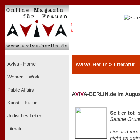
.
.
.
P
R
.
.
.
AVIVA-Berlin > Literatur
Aviva - Home
Women + Work
Public Affairs
A
V
I
V
A-BERLIN.de im Augus
Kunst + Kultur
Seit er tot 
Jüdisches Leben
Sabine Grun
Literatur
Der Tod ihre
nicht an sein