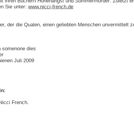
it ihren Büchern
Höhenangst
und
Sommermörder
. Zuletzt 
en Sie unter:
www.nicci-french.de
er, der die Qualen, einen geliebten Menschen unvermittelt zu
en somenone dies
er
ienen Juli 2009
in:
icci French.