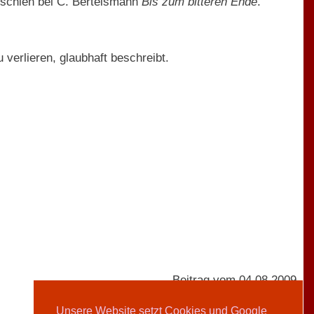
erschien bei C. Bertelsmann
Bis zum bitteren Ende
.
 verlieren, glaubhaft beschreibt.
Beitrag vom 04.08.2009
Unsere Website setzt Cookies und Google