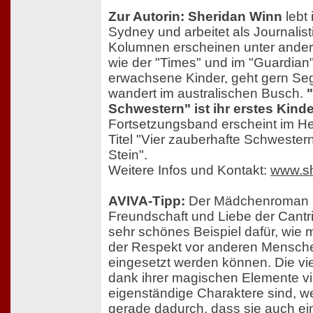
Zur Autorin: Sheridan Winn
lebt
Sydney und arbeitet als Journalisti
Kolumnen erscheinen unter andere
wie der "Times" und im "Guardian"
erwachsene Kinder, geht gern Se
wandert im australischen Busch.
Schwestern" ist ihr erstes Kind
Fortsetzungsband erscheint im H
Titel "Vier zauberhafte Schweste
Stein".
Weitere Infos und Kontakt:
www.sh
AVIVA-Tipp:
Der Mädchenroman ü
Freundschaft und Liebe der Cantri
sehr schönes Beispiel dafür, wie 
der Respekt vor anderen Mensche
eingesetzt werden können. Die vi
dank ihrer magischen Elemente vi
eigenständige Charaktere sind, w
gerade dadurch, dass sie auch ei