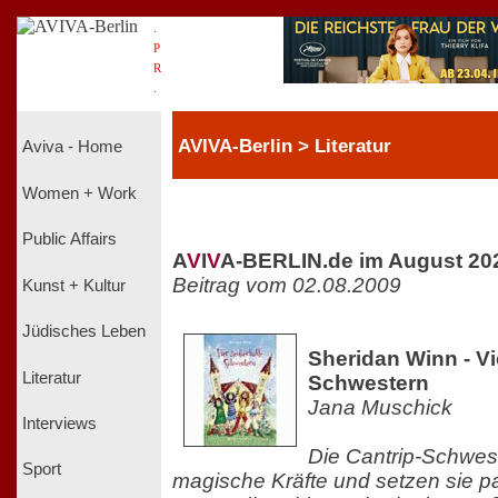
.
P
R
.
AVIVA-Berlin > Literatur
Aviva - Home
Women + Work
Public Affairs
A
V
I
V
A-BERLIN.de im August 20
Beitrag vom 02.08.2009
Kunst + Kultur
Jüdisches Leben
Sheridan Winn - Vi
Literatur
Schwestern
Jana Muschick
Interviews
Die Cantrip-Schwes
Sport
magische Kräfte und setzen sie pa