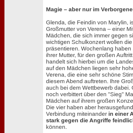
Magie – aber nur im Verborgen
Glenda, die Feindin von Marylin, i
Großmutter von Verena – einer Mit
Mädchen, die sich immer gegen sie
wichtigen Schulkonzert wollen di
präsentieren. Wochenlang haben 
ihrer Mutter, für den großen Auftrit
handelt sich hierbei um die Land
auf den Mädchen liegen sehr hoh
Verena, die eine sehr schöne Stim
diesem Abend auftreten. Ihre Groß
auch bei dem Wettbewerb dabei. 
noch verbittert über den "Sieg" Mar
Mädchen auf ihrem großen Konze
Die vier haben aber herausgefunde
Verbindung miteinander
in einer
stark gegen die Angriffe feindli
können.