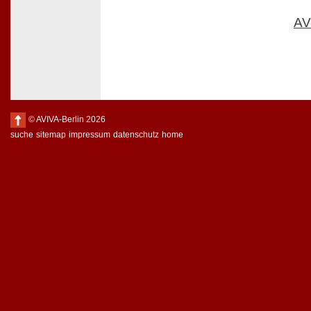
AV
© AVIVA-Berlin 2026
suche
sitemap
impressum
datenschutz
home