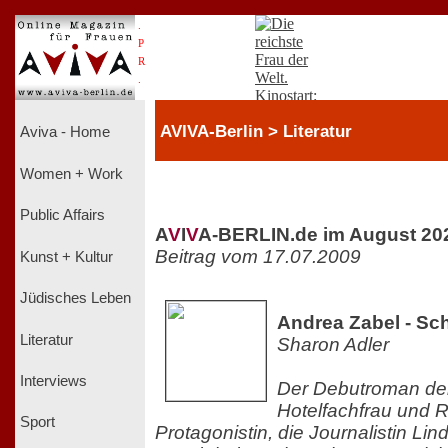
.
P
R
.
AVIVA-Berlin > Literatur
Aviva - Home
Women + Work
Public Affairs
A
V
I
V
A-BERLIN.de im August 20
Beitrag vom 17.07.2009
Kunst + Kultur
Jüdisches Leben
Andrea Zabel - Sc
Literatur
Sharon Adler
Interviews
Der Debutroman de
Hotelfachfrau und R
Sport
Protagonistin, die Journalistin Lind