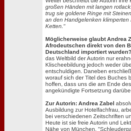
Weiter beschreibt die Autorin ihre 
großen Händen mit langen rotlack
trug sie goldene Ringe mit Steinen
an den Handgelenken klimperten
Ketten."
Möglicherweise glaubt Andrea Z
Afrodeutschen direkt von den 
Deutschland importiert wurden
das Weltbild der Autorin nur erahn
Klischeebildung jedoch weder üb
entschuldigen. Daneben erschließt 
worauf sich der Titel des Buches b
hoffen, dass uns die am Ende de
angekündigte Fortsetzung darüber 
Zur Autorin: Andrea Zabel
absolv
Ausbildung zur Hotelfachfrau, arb
bei verschiedenen Zeitschriften u
Heute ist sie freie Autorin und Lekt
Nähe von München. "Schleudergang