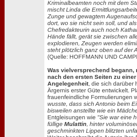
Kriminalbeamten noch mit dem Sta
mischt Linda die Ermittlungsarbeit
Zunge und gewagtem Augenaufsch
dort, wo sie nicht sein soll, und al
Chefredakteurin auch noch Kathar
Hände fällt, gerät sie zwischen al
explodieren, Zeugen werden elimini
steht plötzlich ganz oben auf der 
(Quelle: HOFFMANN UND CAMPE
Was vielversprechend begann, 
nach den ersten Seiten zu eine
Angelegenheit
, die sich darüber
Ärgernis erster Güte entwickelt. P
frauenfeindliche Formulierungen 
wusste, dass sich Antonio beim E
bisweilen anstellte wie ein Mädch
Entgleisungen wie
"Sie war eine
füllige
Mulattin
, hinter voluminösen
geschminkten Lippen blitzten unf