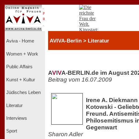
.
P
R
.
AVIVA-Berlin > Literatur
Aviva - Home
Women + Work
Public Affairs
A
V
I
V
A-BERLIN.de im August 20
Beitrag vom 16.07.2009
Kunst + Kultur
Jüdisches Leben
Irene A. Diekmann
Literatur
Kotowski - Geliebt
Freund. Antisemit
Interviews
Philosemitismus i
Gegenwart
Sport
Sharon Adler