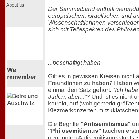
About us
Der Sammelband enthält vierunddr
europäischen, israelischen und a
WissenschaftlerInnen verschieden
sich mit Teilaspekten des Philosem
...beschäftigt haben.
We
Gilt es in gewissen Kreisen nicht a
remember
FreundInnen zu haben? Haben wir 
einmal den Satz gehört:
"Ich habe
Juden, aber..."
? Und ist es nicht u
korrekt, auf (wohlgemerkt größtent
Klezmerkonzerten mitzuklatschen
Die Begriffe
"Antisemitismus"
un
"Philosemitismus"
tauchen erst
genannten Antisemitismusstreits 