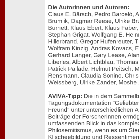
Die Autorinnen und Autoren:
Claus E. Bärsch, Pedro Barcelò, A
Brumlik, Dagmar Reese, Ulrike Br
Burnett, Klaus Ebert, Klaus Fabe
Stephan Grigat, Wolfgang E. Heinr
Hillerbrand, Gregor Hufenreuter,
Wolfram Kinzig, Andras Kovacs, El
Gerhard Langer, Gary Lease, Ala
Liberles, Albert Lichtblau, Thoma
Patrick Pallade, Helmut Peitsch, Ma
Rensmann, Claudia Sonino, Christi
Weissberg, Ulrike Zander, Moshe
AVIVA-Tipp:
Die in dem Sammel
Tagungsdokumentation "Geliebter
Freund" unter unterschiedlichen A
Beiträge der ForscherInnen ermög
umfassenden Blick in das kompl
Philosemitismus, wenn es um Ste
Klischeebildung und Ressentiment