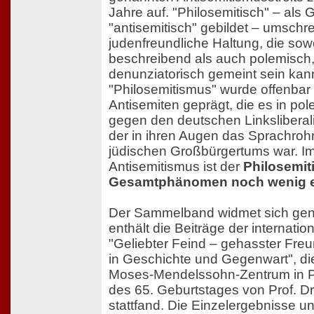
Jahre auf. "Philosemitisch" – als
"antisemitisch" gebildet – umschre
judenfreundliche Haltung, die sow
beschreibend als auch polemisch,
denunziatorisch gemeint sein kan
"Philosemitismus" wurde offenbar
Antisemiten geprägt, die es in po
gegen den deutschen Linkslibera
der in ihren Augen das Sprachroh
jüdischen Großbürgertums war. 
Antisemitismus ist der
Philosemit
Gesamtphänomen noch wenig e
Der Sammelband widmet sich gen
enthält die Beiträge der internati
"Geliebter Feind – gehasster Fre
in Geschichte und Gegenwart", di
Moses-Mendelssohn-Zentrum in P
des 65. Geburtstages von Prof. Dr
stattfand. Die Einzelergebnisse un