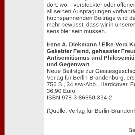
dort, wo – versteckter oder offener
all seinen Ausprägungen vorhande
hochspannenden Beiträge wird de
mehr bewusst, dass wir in unse
sensibler sein müssen.
Irene A. Diekmann / Elke-Vera K
Geliebter Feind, gehasster Fre
Antisemitismus und Philosemit
und Gegenwart
Neue Beiträge zur Geistesgeschic
Verlag für Berlin-Brandenburg, er
756 S., 34 s/w-Abb., Hardcover, F
36,90 Euro
ISBN 978-3-86650-334-2
(Quelle: Verlag für Berlin-Branden
Be