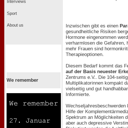
Interviews
Sport
About us
Inzwischen gibt es einen
Par
gesundheitliche Risiken berg
Hormone eingenommen werden
verharmlosen die Gefahren, h
mehr Frauen sind hormonkrit
Therapieoptionen.
Diesem Bedarf kommt das Fem
auf der Basis neuester Erk
Zentrums e.V.. Die 104-seitig
We remember
Multiplikatorinnen kompakt d
vielseitig und gut handhabba
Informierte.
Wechseljahresbeschwerden k
Hilfe der Komplementärmedizi
Spektrum an Möglichkeiten d
aber auch depressive Versti