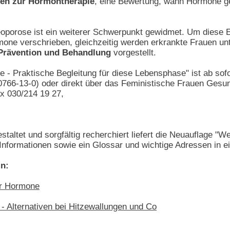
nien zur Hormontherapie
, eine Bewertung, wann Hormone g
porose ist ein weiterer Schwerpunkt gewidmet. Um diese E
mone verschrieben, gleichzeitig werden erkrankte Frauen unt
 Prävention und Behandlung
vorgestellt.
 - Praktische Begleitung für diese Lebensphase" ist ab sof
766-13-0) oder direkt über das Feministische Frauen Gesund
ax 030/214 19 27,
staltet und sorgfältig recherchiert liefert die Neuauflage "W
Informationen sowie ein Glossar und wichtige Adressen in e
in:
er Hormone
 Alternativen bei Hitzewallungen und Co