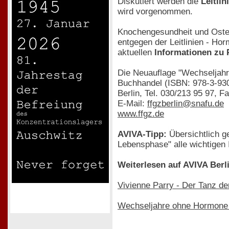
Diskutiert werden die
Leitli
wird vorgenommen.
Knochengesundheit und Osteo
entgegen der Leitlinien - Hor
aktuellen
Informationen zu
Die Neuauflage "Wechseljahre
Buchhandel (ISBN: 978-3-930
Berlin, Tel. 030/213 95 97, F
E-Mail:
ffgzberlin@snafu.de
www.ffgz.de
AVIVA-Tipp:
Übersichtlich ge
Lebensphase" alle wichtigen 
Weiterlesen auf AVIVA Berl
Vivienne Parry - Der Tanz d
Wechseljahre ohne Hormone -