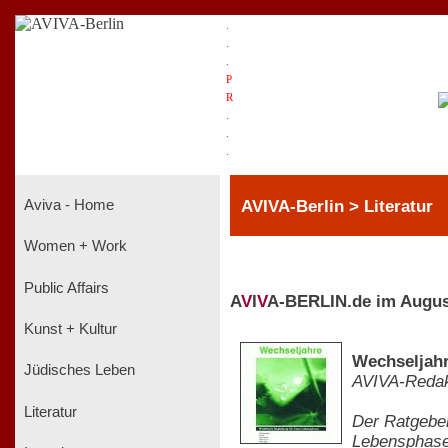
.
.
.
P
R
.
.
.
AVIVA-Berlin > Literatur
Aviva - Home
Women + Work
Public Affairs
A
V
I
V
A-BERLIN.de im Augus
Kunst + Kultur
Wechseljahr
Jüdisches Leben
AVIVA-Redak
Literatur
Der Ratgeber
Lebensphase 