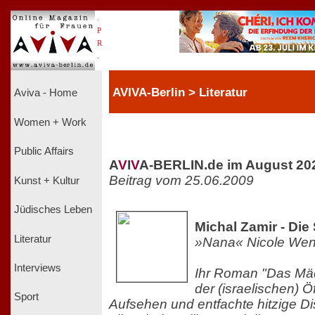
.
P
R
.
AVIVA-Berlin > Literatur
Aviva - Home
Women + Work
Public Affairs
A
V
I
V
A-BERLIN.de im August 20
Beitrag vom 25.06.2009
Kunst + Kultur
Jüdisches Leben
Michal Zamir - Die
Literatur
»Nana« Nicole Wen
Interviews
Ihr Roman "Das Mäd
der (israelischen) Öff
Sport
Aufsehen und entfachte hitzige D