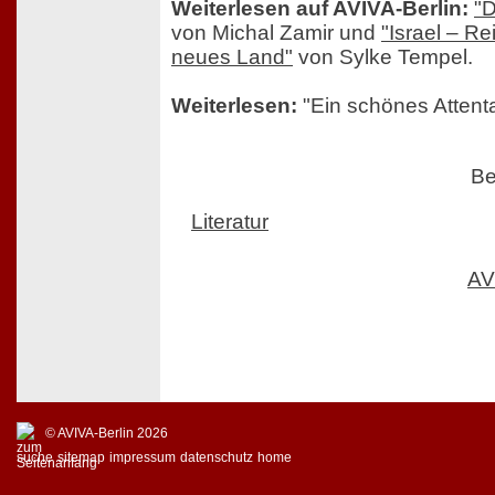
Weiterlesen auf AVIVA-Berlin:
"D
von Michal Zamir und
"Israel – Re
neues Land"
von Sylke Tempel.
Weiterlesen:
"Ein schönes Attent
Be
Literatur
AV
© AVIVA-Berlin 2026
suche
sitemap
impressum
datenschutz
home