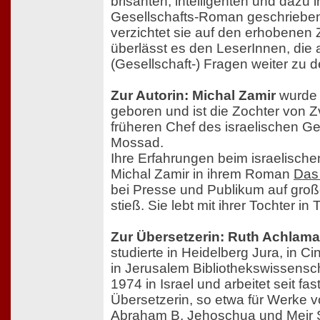
brisanten, intelligenten und dazu 
Gesellschafts-Roman geschriebe
verzichtet sie auf den erhobenen 
überlässt es den LeserInnen, die
(Gesellschaft-) Fragen weiter zu 
Zur Autorin: Michal Zamir
wurde 
geboren und ist die Zochter von Z
früheren Chef des israelischen G
Mossad.
Ihre Erfahrungen beim israelischen 
Michal Zamir in ihrem Roman
Das
bei Presse und Publikum auf gro
stieß. Sie lebt mit ihrer Tochter in T
Zur Übersetzerin: Ruth Achlama
studierte in Heidelberg Jura, in Ci
in Jerusalem Bibliothekswissenscha
1974 in Israel und arbeitet seit fas
Übersetzerin, so etwa für Werke 
Abraham B. Jehoschua und Meir 