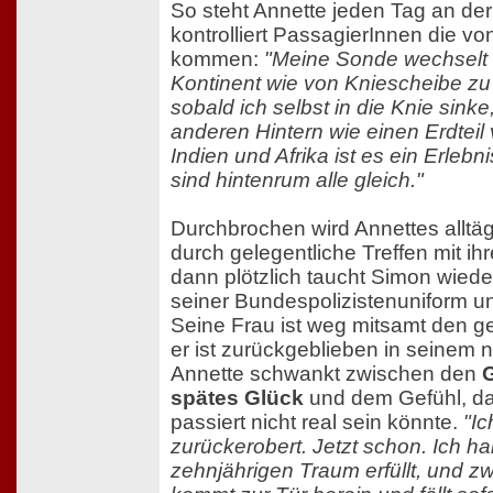
So steht Annette jeden Tag an der 
kontrolliert PassagierInnen die von
kommen:
"Meine Sonde wechselt 
Kontinent wie von Kniescheibe zu
sobald ich selbst in die Knie sink
anderen Hintern wie einen Erdteil
Indien und Afrika ist es ein Erlebn
sind hintenrum alle gleich."
Durchbrochen wird Annettes alltägl
durch gelegentliche Treffen mit i
dann plötzlich taucht Simon wieder 
seiner Bundespolizistenuniform und
Seine Frau ist weg mitsamt den 
er ist zurückgeblieben in seinem
Annette schwankt zwischen den
spätes Glück
und dem Gefühl, das
passiert nicht real sein könnte.
"Ic
zurückerobert. Jetzt schon. Ich h
zehnjährigen Traum erfüllt, und zw