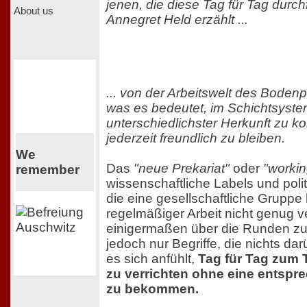
jenen, die diese Tag für Tag dur
About us
Annegret Held erzählt ...
... von der Arbeitswelt des Boden
was es bedeutet, im Schichtsys
unterschiedlichster Herkunft zu ko
jederzeit freundlich zu bleiben.
We
Das
"neue Prekariat"
oder
"workin
remember
wissenschaftliche Labels und poli
die eine gesellschaftliche Gruppe 
regelmäßiger Arbeit nicht genug v
einigermaßen über die Runden z
jedoch nur Begriffe, die nichts da
es sich anfühlt,
Tag für Tag zum T
zu verrichten ohne eine entsp
zu bekommen.