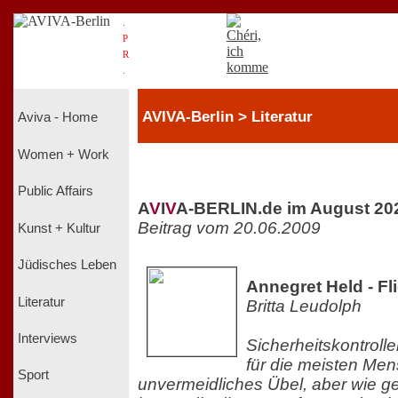
.
P
R
.
AVIVA-Berlin > Literatur
Aviva - Home
Women + Work
Public Affairs
A
V
I
V
A-BERLIN.de im August 20
Beitrag vom 20.06.2009
Kunst + Kultur
Jüdisches Leben
Annegret Held - Fl
Literatur
Britta Leudolph
Interviews
Sicherheitskontroll
für die meisten Me
Sport
unvermeidliches Übel, aber wie ge