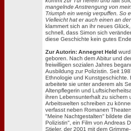
kommt zur Tür herein und fällt sofo
mangelnde Anstrengung von meine
Triumph ein wenig verpuffen. So e
Vielleicht hat er auch einen an der
klammert sich an ihr neues Glück,
schnell, dass Simon sich veränder
diese Geschichte kein gutes End
Zur Autorin: Annegret Held
wurd
geboren. Nach dem Abitur und der
freiwilligen sozialen Jahres began
Ausbildung zur Polizistin. Seit 198
Ethnologie und Kunstgeschichte.
arbeitete sie unter anderem als Se
Altenpflegerin und Luftsicherheits
ihren Lebensunterhalt zu sichern 
Arbeitswelten schreiben zu können
verfasst neben Romanen Theaters
"Meine Nachtgestalten" bildete die
Polizistin", ein Film von Andreas 
Stieler, der 2001 mit dem Grimme