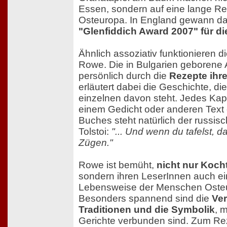
Essen, sondern auf eine lange Re
Osteuropa. In England gewann d
"Glenfiddich Award 2007" für di
Ähnlich assoziativ funktionieren d
Rowe. Die in Bulgarien geborene A
persönlich durch die
Rezepte ihre
erläutert dabei die Geschichte, di
einzelnen davon steht. Jedes Kapite
einem Gedicht oder anderen Text
Buches steht natürlich der russisc
Tolstoi:
"... Und wenn du tafelst, d
Zügen."
Rowe ist bemüht,
nicht nur Koch
sondern ihren LeserInnen auch ein
Lebensweise der Menschen Oste
Besonders spannend sind die
Ver
Traditionen und die Symbolik
, 
Gerichte verbunden sind. Zum R