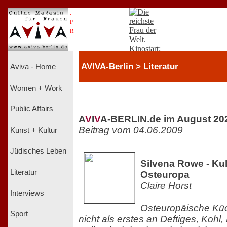
.
P
R
.
AVIVA-Berlin > Literatur
Aviva - Home
Women + Work
Public Affairs
A
V
I
V
A-BERLIN.de im August 20
Beitrag vom 04.06.2009
Kunst + Kultur
Jüdisches Leben
Silvena Rowe - Ku
Literatur
Osteuropa
Claire Horst
Interviews
Osteuropäische Kü
Sport
nicht als erstes an Deftiges, Kohl,