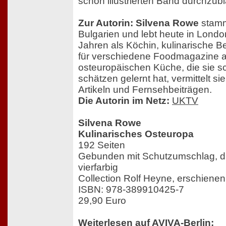
schön illustrierten Band durchzubl
Zur Autorin: Silvena Rowe
stamm
Bulgarien und lebt heute in Londo
Jahren als Köchin, kulinarische Be
für verschiedene Foodmagazine arb
osteuropäischen Küche, die sie s
schätzen gelernt hat, vermittelt si
Artikeln und Fernsehbeiträgen.
Die Autorin im Netz:
UKTV
Silvena Rowe
Kulinarisches Osteuropa
192 Seiten
Gebunden mit Schutzumschlag, 
vierfarbig
Collection Rolf Heyne, erschiene
ISBN: 978-389910425-7
29,90 Euro
Weiterlesen auf AVIVA-Berlin: