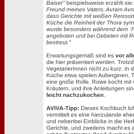
Baiser"
beispielsweise erzählt sie
Freund meines Vaters, Avram Avra
dass Gerichte mit weißen Reissort
Küche die Reinheit der Thora symb
wurde besonders während dem ´Fes
angeboten und bei Gebeten mit R
bestreut."
Erwartungsgemäß sind es
vor al
die hier präsentiert werden. Tro
VegetarierInnen nicht zu kurz. In 
Küche etwa spielen Auberginen, 
eine große Rolle. Rowe kocht mit v
Kräutern, und ihre Anleitungen si
leicht nachzukochen
.
AVIVA-Tipp:
Dieses Kochbuch loh
vermittelt es eine hierzulande e
und nebenbei Einblicke in die Her
Gerichte, und zweitens macht es 