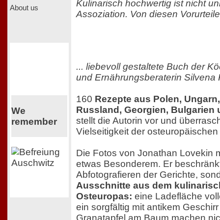
Kulinarisch hochwertig ist nicht un
About us
Assoziation. Von diesen Vorurteilen
... liebevoll gestaltete Buch der Kö
und Ernährungsberaterin Silvena 
160
Rezepte aus Polen, Ungarn,
Russland, Georgien, Bulgarien 
We
stellt die Autorin vor und überrasc
remember
Vielseitigkeit der osteuropäische
Die Fotos von Jonathan Lovekin
etwas Besonderem. Er beschränkt 
Abfotografieren der Gerichte, son
Ausschnitte aus dem kulinarisc
Osteuropas:
eine Ladefläche volle
ein sorgfältig mit antikem Geschirr
Granatapfel am Baum machen nich