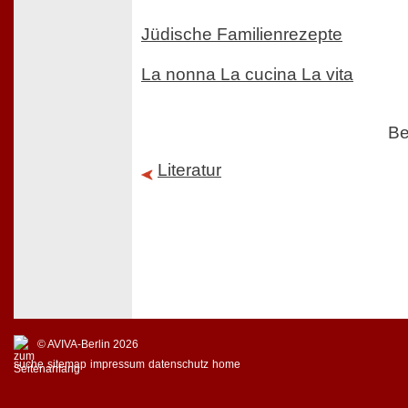
Jüdische Familienrezepte
La nonna La cucina La vita
Be
Literatur
© AVIVA-Berlin 2026
suche
sitemap
impressum
datenschutz
home