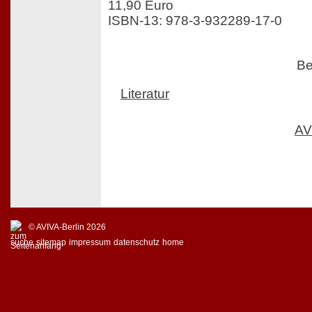
11,90 Euro
ISBN-13: 978-3-932289-17-0
Be
Literatur
AV
© AVIVA-Berlin 2026
suche
sitemap
impressum
datenschutz
home