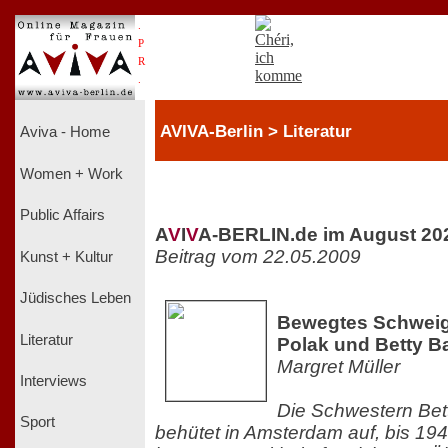
.
P
R
.
AVIVA-Berlin > Literatur
Aviva - Home
Women + Work
Public Affairs
A
V
I
V
A-BERLIN.de im August 20
Beitrag vom 22.05.2009
Kunst + Kultur
Jüdisches Leben
Bewegtes Schweig
Literatur
Polak und Betty B
Margret Müller
Interviews
Die Schwestern Bet
Sport
behütet in Amsterdam auf, bis 194