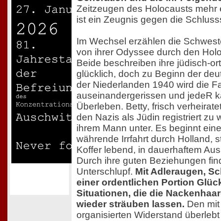
Zeitzeugen des Holocausts mehr 
ist ein Zeugnis gegen die Schluss
Im Wechsel erzählen die Schweste
von ihrer Odyssee durch den Holo
Beide beschreiben ihre jüdisch-or
glücklich, doch zu Beginn der de
der Niederlanden 1940 wird die Fa
auseinandergerissen und jedeR k
Überleben. Betty, frisch verheirate
den Nazis als Jüdin registriert zu
ihrem Mann unter. Es beginnt ein
währende Irrfahrt durch Holland, 
Koffer lebend, in dauerhaftem A
Durch ihre guten Beziehungen fin
Unterschlupf.
Mit Adleraugen, Sc
einer ordentlichen Portion Glüc
Situationen, die die Nackenhaa
wieder sträuben lassen.
Den mit
organisierten Widerstand überlebt