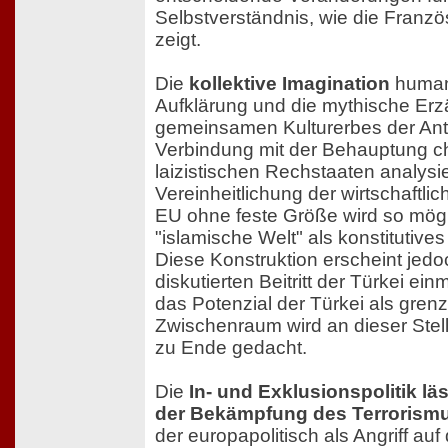
Selbstverständnis, wie die Franzö
zeigt.
Die
kollektive Imagination
humani
Aufklärung und die mythische Erz
gemeinsamen Kulturerbes der Ant
Verbindung mit der Behauptung chr
laizistischen Rechstaaten analysie
Vereinheitlichung der wirtschaftl
EU ohne feste Größe wird so mögl
"islamische Welt" als konstitutive
Diese Konstruktion erscheint jed
diskutierten Beitritt der Türkei ein
das Potenzial der Türkei als gren
Zwischenraum wird an dieser Stel
zu Ende gedacht.
Die
In- und Exklusionspolitik lä
der Bekämpfung des Terrorism
der europapolitisch als Angriff auf