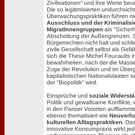
Zivilisationen" und ihre Werte beurt
Die so legitimisierten undurchsich
Überwachungspraktiken führen ni
Ausschluss und der Kriminalis
MigratInnengruppen
als "Sicherh
Abschottung der Außengrenzen. 
Bürgerrechten nicht halt und schli
zivile Gesellschaft selbst als Gef
sich die These Michel Foucaults i
bewahrheiten, nach der die Mass
Zuge der Revolution und im Über
kapitalistischen Nationalstaaten s
der "Biopolitik" wird.
Einsprüche und
soziale Widerst
Politik und gewaltsame Konflikte, 
in den Pariser Vororten aufflamm
ebenso thematisiert wie
Neuverha
kulturellen Alltagspraktiken
. Da
innovative Konsumpraxis wirkt je