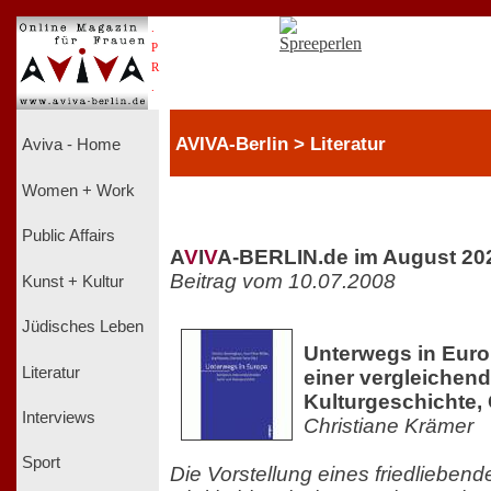
.
P
R
.
AVIVA-Berlin > Literatur
Aviva - Home
Women + Work
Public Affairs
A
V
I
V
A-BERLIN.de im August 20
Beitrag vom 10.07.2008
Kunst + Kultur
Jüdisches Leben
Unterwegs in Euro
Literatur
einer vergleichen
Kulturgeschichte,
Interviews
Christiane Krämer
Sport
Die Vorstellung eines friedlieben