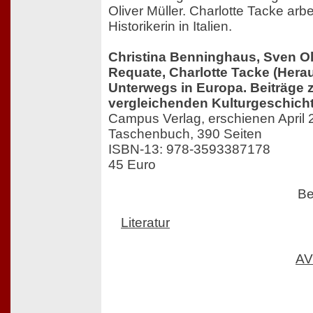
Oliver Müller. Charlotte Tacke arbe
Historikerin in Italien.
Christina Benninghaus, Sven Oli
Requate, Charlotte Tacke (Hera
Unterwegs in Europa. Beiträge z
vergleichenden Kulturgeschich
Campus Verlag, erschienen April
Taschenbuch, 390 Seiten
ISBN-13: 978-3593387178
45 Euro
Be
Literatur
AV