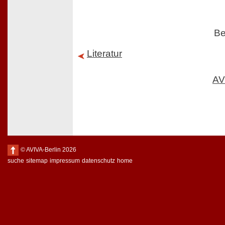
Be
Literatur
AV
© AVIVA-Berlin 2026
suche
sitemap
impressum
datenschutz
home