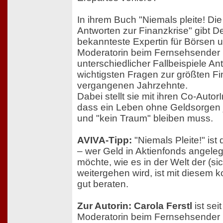
In ihrem Buch "Niemals pleite! Die
Antworten zur Finanzkrise" gibt 
bekannteste Expertin für Börsen 
Moderatorin beim Fernsehsender 
unterschiedlicher Fallbeispiele An
wichtigsten Fragen zur größten Fi
vergangenen Jahrzehnte.
Dabei stellt sie mit ihren Co-Auto
dass ein Leben ohne Geldsorgen j
und "kein Traum" bleiben muss.
AVIVA-Tipp:
"Niemals Pleite!" ist
– wer Geld in Aktienfonds angeleg
möchte, wie es in der Welt der (s
weitergehen wird, ist mit diesem
gut beraten.
Zur Autorin: Carola Ferstl
ist sei
Moderatorin beim Fernsehsender n