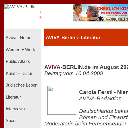
.
P
R
.
AVIVA-Berlin > Literatur
Aviva - Home
Women + Work
Public Affairs
A
V
I
V
A-BERLIN.de im August 20
Beitrag vom 10.04.2009
Kunst + Kultur
Jüdisches Leben
Carola Ferstl - Nie
Literatur
AVIVA-Redaktion
Interviews
Deutschlands bekan
Börsen und Finanz
Sport
Moderatorin beim Fernsehsender n-