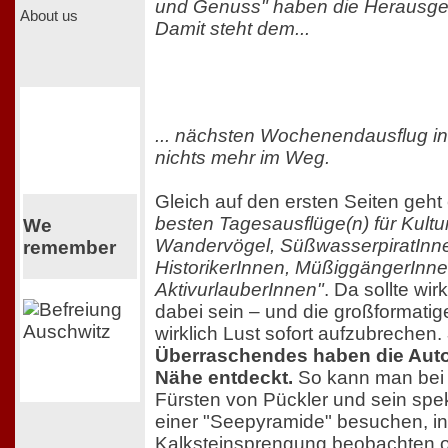
und Genuss" haben die Herausge
About us
Damit steht dem...
... nächsten Wochenendausflug in
nichts mehr im Weg.
Gleich auf den ersten Seiten geht 
besten Tagesausflüge(n) für Kult
We
Wandervögel, SüßwasserpiratInn
remember
HistorikerInnen, MüßiggängerInn
AktivurlauberInnen"
. Da sollte wir
dabei sein – und die großformati
wirklich Lust sofort aufzubrechen.
Überraschendes haben die Auto
Nähe entdeckt.
So kann man bei 
Fürsten von Pückler und sein spe
einer "Seepyramide" besuchen, in
Kalksteinsprengung beobachten o