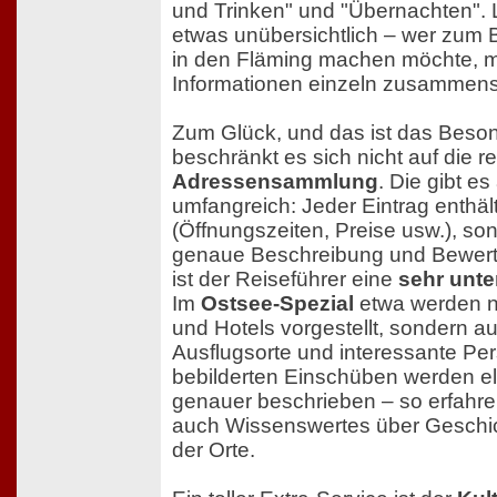
und Trinken" und "Übernachten". L
etwas unübersichtlich – wer zum B
in den Fläming machen möchte, m
Informationen einzeln zusammen
Zum Glück, und das ist das Beson
beschränkt es sich nicht auf die r
Adressensammlung
. Die gibt e
umfangreich: Jeder Eintrag enthält
(Öffnungszeiten, Preise usw.), so
genaue Beschreibung und Bewertu
ist der Reiseführer eine
sehr unte
Im
Ostsee-Spezial
etwa werden n
und Hotels vorgestellt, sondern 
Ausflugsorte und interessante Per
bebilderten Einschüben werden el
genauer beschrieben – so erfahre
auch Wissenswertes über Geschic
der Orte.