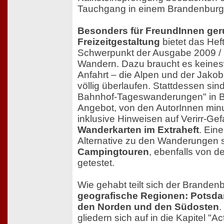
Tauchgang in einem Brandenbur
Besonders für FreundInnen ge
Freizeitgestaltung
bietet das Heft
Schwerpunkt der Ausgabe 2009 / 
Wandern. Dazu braucht es keines
Anfahrt – die Alpen und der Jako
völlig überlaufen. Stattdessen sin
Bahnhof-Tageswanderungen" in 
Angebot, von den AutorInnen minu
inklusive Hinweisen auf Verirr-Ge
Wanderkarten im Extraheft
. Ein
Alternative zu den Wanderungen 
Campingtouren
, ebenfalls von d
getestet.
Wie gehabt teilt sich der Branden
geografische Regionen: Potsd
den Norden und den Südosten
.
gliedern sich auf in die Kapitel "Ac