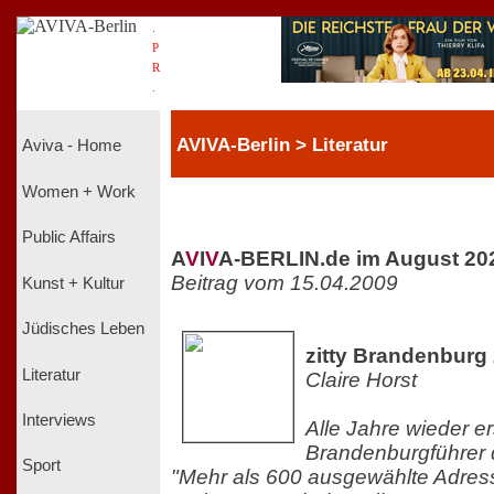
.
P
R
.
AVIVA-Berlin > Literatur
Aviva - Home
Women + Work
Public Affairs
A
V
I
V
A-BERLIN.de im August 20
Beitrag vom 15.04.2009
Kunst + Kultur
Jüdisches Leben
zitty Brandenburg
Literatur
Claire Horst
Interviews
Alle Jahre wieder er
Brandenburgführer 
Sport
"Mehr als 600 ausgewählte Adresse