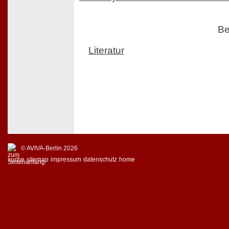
Be
Literatur
© AVIVA-Berlin 2026
suche
sitemap
impressum
datenschutz
home