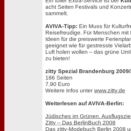
Ein toller Extra-Service ist der
Kul
acht Seiten Festivals und Konzer
sammelt.
AVIVA-Tipp:
Ein Muss für Kulturf
Reisefreudige. Für Menschen mit 
Ideen für die preiswerte Ferienp
geeignet wie für gestresste Vielar
Luft holen wollen – das grüne Uml
zu bieten!
zitty Spezial Brandenburg 2009
186 Seiten
7,90 Euro
Weitere Infos unter
www.zitty.de
Weiterlesen auf AVIVA-Berlin:
Jüdisches im Grünen. Ausflugszie
Zitty – Das BerlinBuch 2008
Das zitty-Modebuch Berlin 2008 