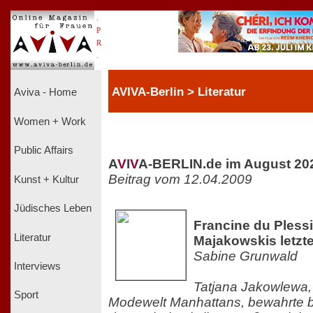
.
P
R
.
AVIVA-Berlin > Literatur
Aviva - Home
Women + Work
Public Affairs
A
V
I
V
A-BERLIN.de im August 20
Beitrag vom 12.04.2009
Kunst + Kultur
Jüdisches Leben
Francine du Plessi
Literatur
Majakowskis letzt
Sabine Grunwald
Interviews
Tatjana Jakowlewa, 
Sport
Modewelt Manhattans, bewahrte b