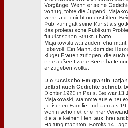
Vorgänge. Wenn er seine Gedichte 
vortrug, tobte die Jugend. Majako
wenn auch nicht unumstritten: Be
Publikum galt seine Kunst als gott
das proletarische Publikum Prob
futuristischen Struktur hatte.
Majakowski war zudem charmant,
liebevoll. Ein Mann, dem die Herz
kluger Frauen zuflogen, die auch 
eine äußerst zarte Seele hatte und 
er zugeben wollte.
Die russische Emigrantin Tatja
selbst auch Gedichte schrieb
, 
Dichter 1928 in Paris. Sie war 13 
Majakowski, stammte aus einer ex
jüdischen Familie und kam als 19-
wohin schon etliche ihrer Verwand
die alle keinen Hehl aus ihrer an
Haltung machten. Bereits 14 Tage