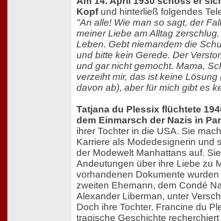
Am 14. April 1930 schoss er sic
Kopf
und hinterließ folgendes Te
"An alle! Wie man so sagt, der Fall
meiner Liebe am Alltag zerschlug. 
Leben. Gebt niemandem die Schuld
und bitte kein Gerede. Der Verst
und gar nicht gemocht. Mama, S
verzeiht mir, das ist keine Lösung
davon ab), aber für mich gibt es 
Tatjana du Plessix flüchtete 194
dem Einmarsch der Nazis in Par
ihrer Tochter in die USA. Sie mac
Karriere als Modedesignerin und s
der Modewelt Manhattans auf. Sie 
Andeutungen über ihre Liebe zu 
vorhandenen Dokumente wurden 
zweiten Ehemann, dem Condé Nas
Alexander Liberman, unter Versch
Doch ihre Tochter, Francine du Pl
tragische Geschichte recherchiert u