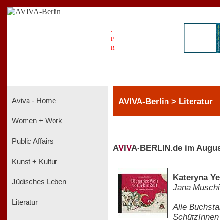
.
.
.
P
R
.
.
.
AVIVA-Berlin > Literatur
Aviva - Home
Women + Work
Public Affairs
A
V
I
V
A-BERLIN.de im Augus
Kunst + Kultur
Kateryna Ye
Jüdisches Leben
Jana Muschi
Literatur
Alle Buchsta
SchützInnen 