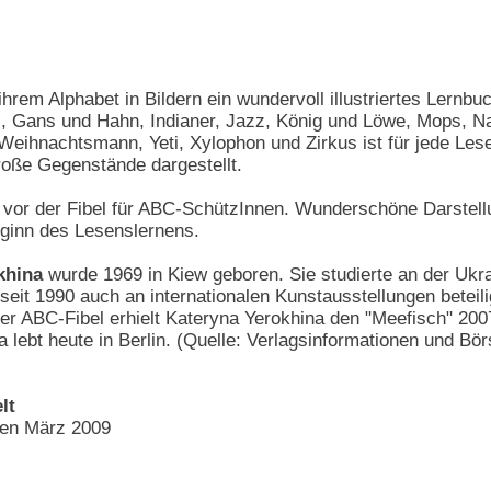
ihrem Alphabet in Bildern ein wundervoll illustriertes Lernb
, Gans und Hahn, Indianer, Jazz, König und Löwe, Mops, Nas
 Weihnachtsmann, Yeti, Xylophon und Zirkus ist für jede Les
große Gegenstände dargestellt.
 vor der Fibel für ABC-SchützInnen. Wunderschöne Darstel
eginn des Lesenslernens.
khina
wurde 1969 in Kiew geboren. Sie studierte an der Ukr
seit 1990 auch an internationalen Kunstausstellungen beteiligt
er ABC-Fibel erhielt Kateryna Yerokhina den "Meefisch" 2007,
na lebt heute in Berlin. (Quelle: Verlagsinformationen und 
lt
nen März 2009