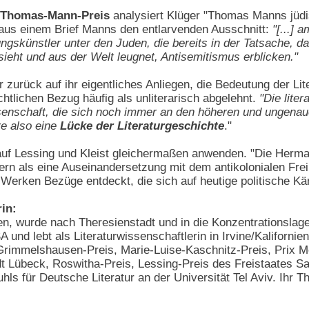
 Thomas-Mann-Preis
analysiert Klüger "Thomas Manns jüd
 aus einem Brief Manns den entlarvenden Ausschnitt:
"[...]
ngskünstler unter den Juden, die bereits in der Tatsache,
sieht und aus der Welt leugnet, Antisemitismus erblicken."
 zurück auf ihr eigentliches Anliegen, die Bedeutung der Lit
htlichen Bezug häufig als unliterarisch abgelehnt.
"Die lite
senschaft, die sich noch immer an den höheren und ungenauer
re also eine
Lücke der Literaturgeschichte
."
auf Lessing und Kleist gleichermaßen anwenden. "Die Herman
ern als eine Auseinandersetzung mit dem antikolonialen Fre
n Werken Bezüge entdeckt, die sich auf heutige politische K
in:
ien, wurde nach Theresienstadt und in die Konzentrationsl
SA und lebt als Literaturwissenschaftlerin in Irvine/Kaliforni
, Grimmelshausen-Preis, Marie-Luise-Kaschnitz-Preis, Prix M
 Lübeck, Roswitha-Preis, Lessing-Preis des Freistaates Sa
hls für Deutsche Literatur an der Universität Tel Aviv. Ihr 