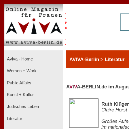
.
.
.
P
R
.
.
.
AVIVA-Berlin > Literatur
Aviva - Home
Women + Work
Public Affairs
A
V
I
V
A-BERLIN.de im Augus
Kunst + Kultur
Ruth Klüger
Jüdisches Leben
Claire Horst
Literatur
Großes Aufse
im nationals