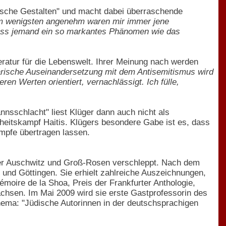
ische Gestalten" und macht dabei überraschende
 am wenigsten angenehm waren mir immer jene
 dass jemand ein so markantes Phänomen wie das
eratur für die Lebenswelt. Ihrer Meinung nach werden
rarische Auseinandersetzung mit dem Antisemitismus wird
en Werten orientiert, vernachlässigt. Ich fülle,
nsschlacht" liest Klüger dann auch nicht als
iheitskampf Haitis. Klügers besondere Gabe ist es, dass
ämpfe übertragen lassen.
ager Auschwitz und Groß-Rosen verschleppt. Nach dem
en und Göttingen. Sie erhielt zahlreiche Auszeichnungen,
émoire de la Shoa, Preis der Frankfurter Anthologie,
chsen. Im Mai 2009 wird sie erste Gastprofessorin des
Thema: "Jüdische Autorinnen in der deutschsprachigen