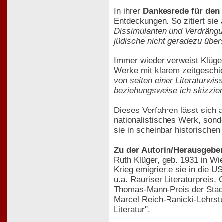
In ihrer
Dankesrede für den
Entdeckungen. So zitiert sie
Dissimulanten und Verdrängu
jüdische nicht geradezu über
Immer wieder verweist Klüger
Werke mit klarem zeitgeschic
von seiten einer Literaturwis
beziehungsweise ich skizzie
Dieses Verfahren lässt sich 
nationalistisches Werk, sond
sie in scheinbar historische
Zu der Autorin/Herausgeber
Ruth Klüger, geb. 1931 in W
Krieg emigrierte sie in die U
u.a. Rauriser Literaturpreis
Thomas-Mann-Preis der Stadt
Marcel Reich-Ranicki-Lehrstu
Literatur".