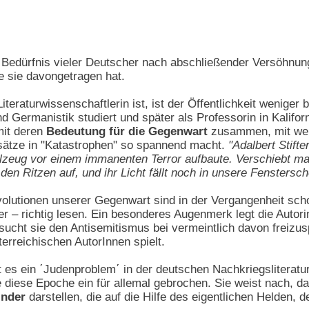
dürfnis vieler Deutscher nach abschließender Versöhnung n
e sie davongetragen hat.
iteraturwissenschaftlerin ist, ist der Öffentlichkeit weniger 
 Germanistik studiert und später als Professorin in Kalifor
mit deren
Bedeutung für die Gegenwart
zusammen, mit werk
fsätze in "Katastrophen" so spannend macht.
"Adalbert Stifte
ielzeug vor einem immanenten Terror aufbaute. Verschiebt m
den Ritzen auf, und ihr Licht fällt noch in unsere Fenstersch
olutionen unserer Gegenwart sind in der Vergangenheit schon
er – richtig lesen. Ein besonderes Augenmerk legt die Autori
ersucht sie den Antisemitismus bei vermeintlich davon frei
terreichischen AutorInnen spielt.
bt es ein ΄Judenproblem΄ in der deutschen Nachkriegsliteratur
diese Epoche ein für allemal gebrochen. Sie weist nach, da
inder
darstellen, die auf die Hilfe des eigentlichen Helden,