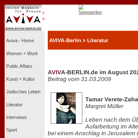
.
P
R
.
AVIVA-Berlin > Literatur
Aviva - Home
Women + Work
Public Affairs
A
V
I
V
A-BERLIN.de im August 20
Beitrag vom 31.03.2009
Kunst + Kultur
Jüdisches Leben
Tamar Verete-Zahav
Literatur
Margret Müller
Interviews
Leben nach dem Üb
Aufarbeitung im Alte
Sport
bei einem Anschlag in Jerusalem n