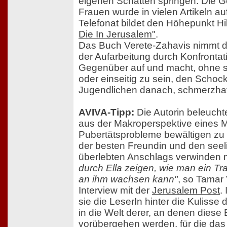
eigenen Schatten springen. Die G
Frauen wurde in vielen Artikeln au
Telefonat bildet den Höhepunkt Hi
Die In Jerusalem"
.
Das Buch Verete-Zahavis nimmt 
der Aufarbeitung durch Konfrontat
Gegenüber auf und macht, ohne se
oder einseitig zu sein, den Scho
Jugendlichen danach, schmerzhaft
AVIVA-Tipp:
Die Autorin beleucht
aus der Makroperspektive eines M
Pubertätsprobleme bewältigen zu 
der besten Freundin und den see
überlebten Anschlags verwinden
durch Ella zeigen, wie man ein 
an ihm wachsen kann"
, so Tamar
Interview mit der
Jerusalem Post
.
sie die LeserIn hinter die Kulisse 
in die Welt derer, an denen diese B
vorübergehen werden, für die das