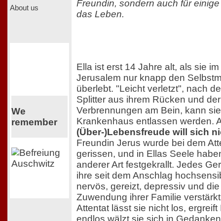
Freundin, sondern auch für einig
About us
das Leben.
Ella ist erst 14 Jahre alt, als sie 
Jerusalem nur knapp den Selbst
überlebt. "Leicht verletzt", nach 
Splitter aus ihrem Rücken und de
Verbrennungen am Bein, kann si
We
Krankenhaus entlassen werden. 
remember
(Über-)Lebensfreude will sich ni
Freundin Jerus wurde bei dem Att
gerissen, und in Ellas Seele haben
anderer Art festgekrallt. Jedes Ge
ihre seit dem Anschlag hochsensib
nervös, gereizt, depressiv und die
Zuwendung ihrer Familie verstärkt
Attentat lässt sie nicht los, ergreif
endlos wälzt sie sich in Gedanke