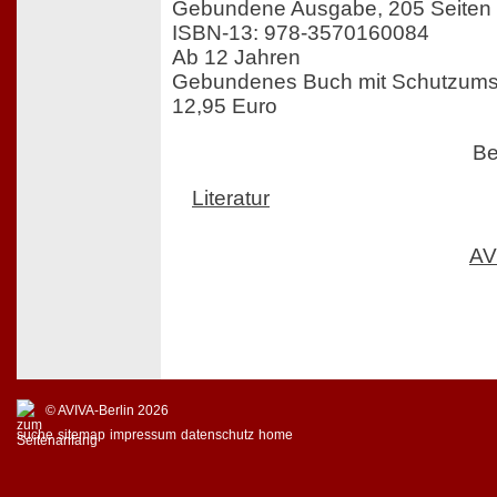
Gebundene Ausgabe, 205 Seiten
ISBN-13: 978-3570160084
Ab 12 Jahren
Gebundenes Buch mit Schutzumsc
12,95 Euro
Be
Literatur
AV
© AVIVA-Berlin 2026
suche
sitemap
impressum
datenschutz
home