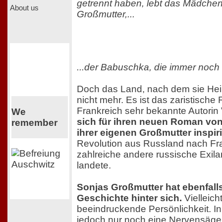
getrennt haben, lebt das Mädchen 
About us
Großmutter,...
...der Babuschka, die immer noch
Doch das Land, nach dem sie Heim
nicht mehr. Es ist das zaristische 
Frankreich sehr bekannte Autorin
We
sich für ihren neuen Roman vo
remember
ihrer eigenen Großmutter inspir
Revolution aus Russland nach Fra
zahlreiche andere russische Exila
landete.
Sonjas Großmutter hat ebenfall
Geschichte hinter sich.
Vielleich
beeindruckende Persönlichkeit. In
jedoch nur noch eine Nervensäge v