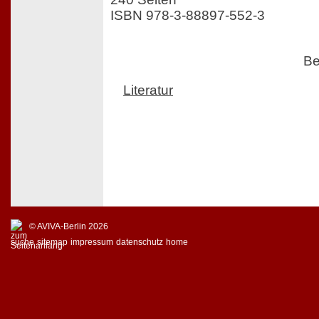
ISBN 978-3-88897-552-3
Be
Literatur
© AVIVA-Berlin 2026
suche
sitemap
impressum
datenschutz
home