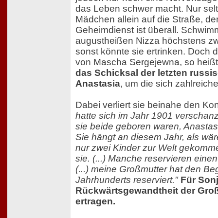
das Leben schwer macht. Nur selt
Mädchen allein auf die Straße, de
Geheimdienst ist überall. Schwim
augustheißen Nizza höchstens zw
sonst könnte sie ertrinken. Doch 
von Mascha Sergejewna, so heißt 
das Schicksal der letzten russi
Anastasia
, um die sich zahlreic
Dabei verliert sie beinahe den Kon
hatte sich im Jahr 1901 verschanz
sie beide geboren waren, Anasta
Sie hängt an diesem Jahr, als wä
nur zwei Kinder zur Welt gekomme
sie. (...) Manche reservieren eine
(...) meine Großmutter hat den Be
Jahrhunderts reserviert."
Für Sonj
Rückwärtsgewandtheit der Gro
ertragen.