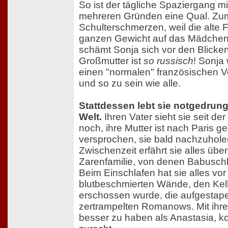
So ist der tägliche Spaziergang 
mehreren Gründen eine Qual. Zum 
Schulterschmerzen, weil die alte F
ganzen Gewicht auf das Mädchen 
schämt Sonja sich vor den Blicke
Großmutter ist
so russisch
! Sonja 
einen "normalen" französischen 
und so zu sein wie alle.
Stattdessen lebt sie notgedrun
Welt.
Ihren Vater sieht sie seit d
noch, ihre Mutter ist nach Paris 
versprochen, sie bald nachzuholen
Zwischenzeit erfährt sie alles übe
Zarenfamilie, von denen Babuschk
Beim Einschlafen hat sie alles vor
blutbeschmierten Wände, den Kelle
erschossen wurde, die aufgestape
zertrampelten Romanows. Mit ihre
besser zu haben als Anastasia, 