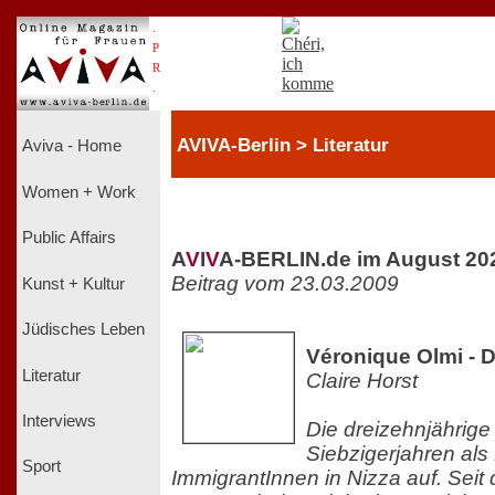
.
P
R
.
AVIVA-Berlin > Literatur
Aviva - Home
Women + Work
Public Affairs
A
V
I
V
A-BERLIN.de im August 20
Beitrag vom 23.03.2009
Kunst + Kultur
Jüdisches Leben
Véronique Olmi - 
Literatur
Claire Horst
Interviews
Die dreizehnjährige
Siebzigerjahren als
Sport
ImmigrantInnen in Nizza auf. Seit d