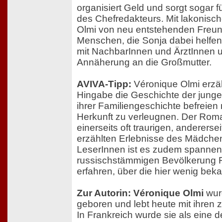
organisiert Geld und sorgt sogar f
des Chefredakteurs. Mit lakonisc
Olmi von neu entstehenden Freun
Menschen, die Sonja dabei helfen
mit NachbarInnen und ÄrztInnen u
Annäherung an die Großmutter.
AVIVA-Tipp:
Véronique Olmi erzäh
Hingabe die Geschichte der junge
ihrer Familiengeschichte befreien
Herkunft zu verleugnen. Der Roma
einerseits oft traurigen, anderers
erzählten Erlebnisse des Mädche
LeserInnen ist es zudem spannen
russischstämmigen Bevölkerung F
erfahren, über die hier wenig bekan
Zur Autorin: Véronique Olmi
wur
geboren und lebt heute mit ihren z
In Frankreich wurde sie als eine 