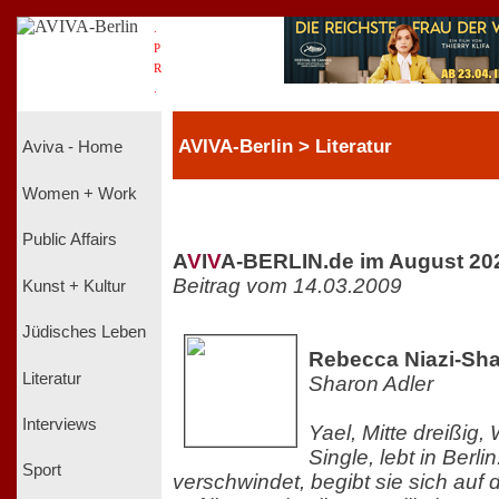
.
P
R
.
AVIVA-Berlin > Literatur
Aviva - Home
Women + Work
Public Affairs
A
V
I
V
A-BERLIN.de im August 20
Beitrag vom 14.03.2009
Kunst + Kultur
Jüdisches Leben
Rebecca Niazi-Sha
Literatur
Sharon Adler
Interviews
Yael, Mitte dreißig,
Single, lebt in Berlin
Sport
verschwindet, begibt sie sich auf 