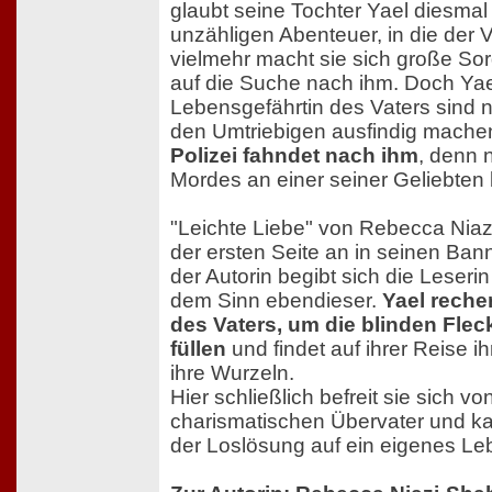
glaubt seine Tochter Yael diesmal 
unzähligen Abenteuer, in die der Vat
vielmehr macht sie sich große Sor
auf die Suche nach ihm. Doch Yae
Lebensgefährtin des Vaters sind ni
den Umtriebigen ausfindig mache
Polizei fahndet nach ihm
, denn 
Mordes an einer seiner Geliebten 
"Leichte Liebe" von Rebecca Niaz
der ersten Seite an in seinen Ba
der Autorin begibt sich die Leseri
dem Sinn ebendieser.
Yael reche
des Vaters, um die blinden Flec
füllen
und findet auf ihrer Reise ihr
ihre Wurzeln.
Hier schließlich befreit sie sich v
charismatischen Übervater und k
der Loslösung auf ein eigenes Le