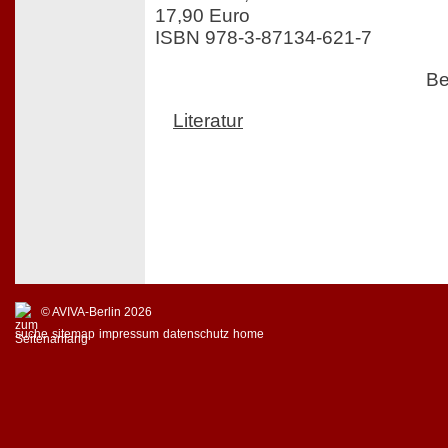
17,90 Euro
ISBN 978-3-87134-621-7
Be
Literatur
© AVIVA-Berlin 2026
suche
sitemap
impressum
datenschutz
home