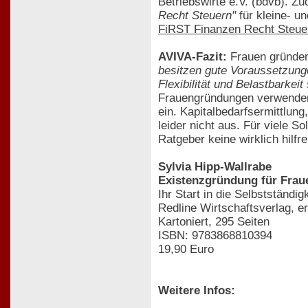
Betriebswirte e.V. (bdvb). Z
Recht Steuern"
für kleine- u
FiRST Finanzen Recht Steue
AVIVA-Fazit:
Frauen gründen 
besitzen gute Voraussetzunge
Flexibilität und Belastbarke
Frauengründungen verwenden g
ein. Kapitalbedarfsermittlun
leider nicht aus. Für viele 
Ratgeber keine wirklich hilfre
Sylvia Hipp-Wallrabe
Existenzgründung für Frau
Ihr Start in die Selbstständigk
Redline Wirtschaftsverlag, e
Kartoniert, 295 Seiten
ISBN: 9783868810394
19,90 Euro
Weitere Infos: