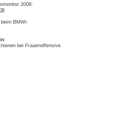
smonitor 2008:
08
ie beim BMWi:
in
:
chienen bei Frauenoffensive.