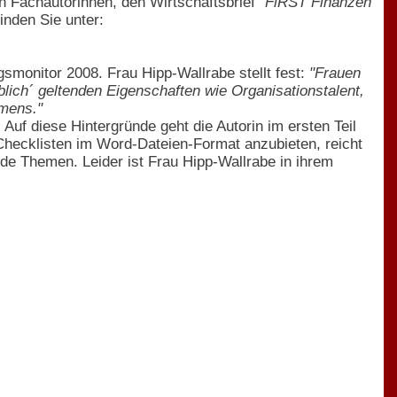
en Fachautorinnen, den Wirtschaftsbrief
"FiRST Finanzen
inden Sie unter:
monitor 2008. Frau Hipp-Wallrabe stellt fest:
"Frauen
blich´ geltenden Eigenschaften wie Organisationstalent,
hmens."
Auf diese Hintergründe geht die Autorin im ersten Teil
s Checklisten im Word-Dateien-Format anzubieten, reicht
öde Themen. Leider ist Frau Hipp-Wallrabe in ihrem