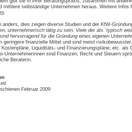
udem gibt sie in ihrer Beratungspraxis, zusammen mit ander
nd mittlere selbständige Unternehmen heraus. Weitere Infos f
rn
anders, dies zeigen diverse Studien und der KfW-Gründungs
n, unternehmerisch tätig zu sein. Viele der als ´typisch wei
it sind hervorragend für die Gründung eines eigenen Unterne
eringere finanzielle Mittel und sind meist risikobewusster. 
g, Kostenpläne, Liquiditäts- und Finanzierungspläne, etc. al
Solo-Unternehmerinnen sind Finanzen, Recht und Steuern spr
iche Beraterin.
en
eit
rschienen Februar 2009