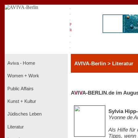
.
.
.
P
R
.
.
.
AVIVA-Berlin > Literatur
Aviva - Home
Women + Work
Public Affairs
A
V
I
V
A-BERLIN.de im Augus
Kunst + Kultur
Sylvia Hipp
Jüdisches Leben
Yvonne de A
Literatur
Als Hilfe für
Tipps, wenn 