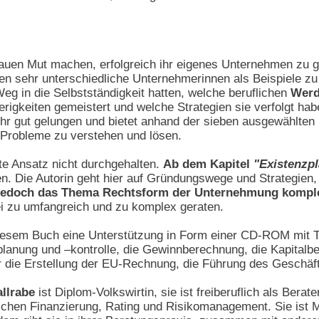
rauen Mut machen, erfolgreich ihr eigenes Unternehmen zu gr
en sehr unterschiedliche Unternehmerinnen als Beispiele zu
Weg in die Selbstständigkeit hatten, welche beruflichen
Werd
erigkeiten gemeistert und welche Strategien sie verfolgt ha
ehr gut gelungen und bietet anhand der sieben ausgewählten
 Probleme zu verstehen und lösen.
nte Ansatz nicht durchgehalten.
Ab dem Kapitel
"Existenzp
en. Die Autorin geht hier auf Gründungswege und Strategien
 jedoch das Thema Rechtsform der Unternehmung komple
ei zu umfangreich und zu komplex geraten.
diesem Buch eine Unterstützung in Form einer CD-ROM mit Ti
splanung und –kontrolle, die Gewinnberechnung, die Kapital
die Erstellung der EU-Rechnung, die Führung des Geschäfts
allrabe
ist Diplom-Volkswirtin, sie ist freiberuflich als Berat
ichen Finanzierung, Rating und Risikomanagement. Sie ist 