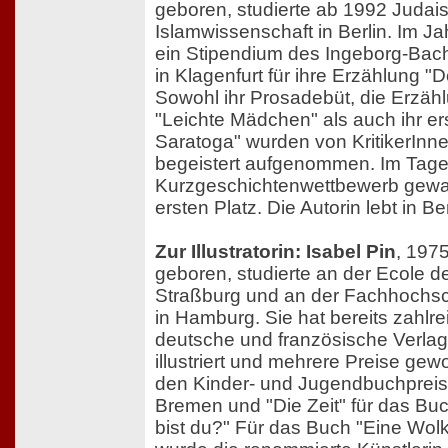
geboren, studierte ab 1992 Judais
Islamwissenschaft in Berlin. Im J
ein Stipendium des Ingeborg-Ba
in Klagenfurt für ihre Erzählung 
Sowohl ihr Prosadebüt, die Erzä
"Leichte Mädchen" als auch ihr e
Saratoga" wurden von KritikerInn
begeistert aufgenommen. Im Tage
Kurzgeschichtenwettbewerb gewa
ersten Platz. Die Autorin lebt in Ber
Zur Illustratorin: Isabel Pin
, 1975
geboren, studierte an der Ecole de
Straßburg und an der Fachhochsc
in Hamburg. Sie hat bereits zahlre
deutsche und französische Verlag
illustriert und mehrere Preise ge
den Kinder- und Jugendbuchpreis
Bremen und "Die Zeit" für das Buc
bist du?" Für das Buch "Eine Wol