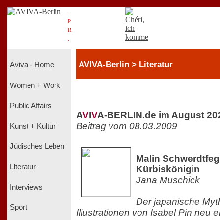
.
P
R
.
AVIVA-Berlin > Literatur
Aviva - Home
Women + Work
Public Affairs
A
V
I
V
A-BERLIN.de im August 20
Beitrag vom 08.03.2009
Kunst + Kultur
Jüdisches Leben
Malin Schwerdtfege
Literatur
Kürbiskönigin
Jana Muschick
Interviews
Der japanische Myth
Sport
Illustrationen von Isabel Pin neu 