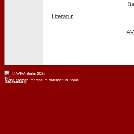
Be
Literatur
AV
© AVIVA-Berlin 2026
suche
sitemap
impressum
datenschutz
home