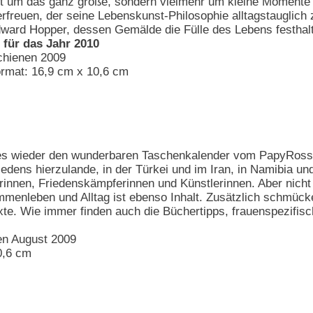
ht um das ganz große, sondern vielmehr um kleine Momente 
freuen, der seine Lebenskunst-Philosophie alltagstauglich zu
ward Hopper, dessen Gemälde die Fülle des Lebens festhal
r für das Jahr 2010
schienen 2009
ormat: 16,9 cm x 10,6 cm
t es wieder den wunderbaren Taschenkalender vom PapyRos
edens hierzulande, in der Türkei und im Iran, in Namibia un
innen, Friedenskämpferinnen und Künstlerinnen. Aber nicht n
mmenleben und Alltag ist ebenso Inhalt. Zusätzlich schmück
te. Wie immer finden auch die Büchertipps, frauenspezifisch
en August 2009
0,6 cm