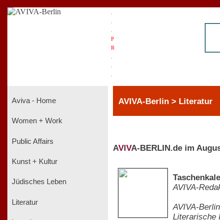
.
.
.
P
R
.
.
.
AVIVA-Berlin > Literatur
Aviva - Home
Women + Work
Public Affairs
A
V
I
V
A-BERLIN.de im Augus
Kunst + Kultur
Taschenkale
Jüdisches Leben
AVIVA-Redak
Literatur
AVIVA-Berlin
Literarische