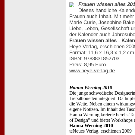
Frauen wissen alles 20
Dieses handliche Kalende
Frauen auch Inhalt. Mit meh
Marie Curie, Josephine Bake
Liebe, Leben, Gesellschaft u
der Kalender auch Jahresübe
Frauen wissen alles - Kale
Heye Verlag, erschienen 200
Format: 11,6 x 16,3 x 1,2 cm
ISBN: 9783831852703
Preis: 8,95 Euro
www.heye-verlag.de
Hanna Werning 2010
Die junge schwedische Designerin 
Tiersilhouetten integriert. Da hü
die Wette. Neben einem wirkungsvo
eigene Notizen. Im Inhalt des Tasc
Hanna Werning kreierte bereits T
of Design" und bietet Workshops 
Hanna Werning 2010
teNeues Verlag, erschienen 2009