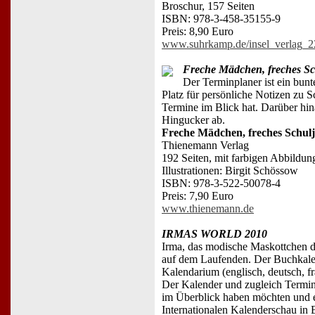
Broschur, 157 Seiten
ISBN: 978-3-458-35155-9
Preis: 8,90 Euro
www.suhrkamp.de/insel_verlag_2
Freche Mädchen, freches Sc
Der Terminplaner ist ein bunt
Platz für persönliche Notizen zu S
Termine im Blick hat. Darüber hin
Hingucker ab.
Freche Mädchen, freches Schulj
Thienemann Verlag
192 Seiten, mit farbigen Abbildun
Illustrationen: Birgit Schössow
ISBN: 978-3-522-50078-4
Preis: 7,90 Euro
www.thienemann.de
IRMAS WORLD 2010
Irma, das modische Maskottchen 
auf dem Laufenden. Der Buchkalen
Kalendarium (englisch, deutsch, f
Der Kalender und zugleich Terminp
im Überblick haben möchten und ei
Internationalen Kalenderschau in 