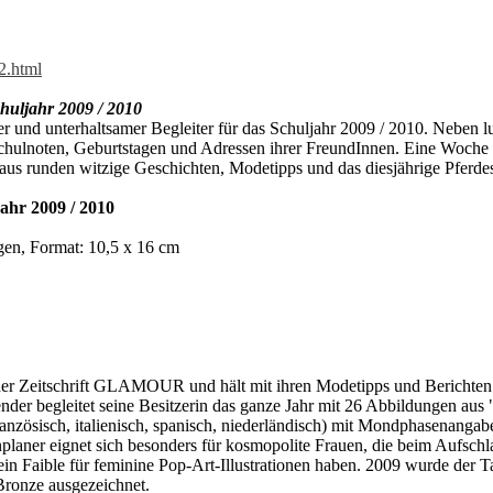
2.html
huljahr 2009 / 2010
er und unterhaltsamer Begleiter für das Schuljahr 2009 / 2010. Neben 
chulnoten, Geburtstagen und Adressen ihrer FreundInnen. Eine Woche ist
aus runden witzige Geschichten, Modetipps und das diesjährige Pferd
ahr 2009 / 2010
gen, Format: 10,5 x 16 cm
der Zeitschrift GLAMOUR und hält mit ihren Modetipps und Berichten
der begleitet seine Besitzerin das ganze Jahr mit 26 Abbildungen a
ranzösisch, italienisch, spanisch, niederländisch) mit Mondphasenan
laner eignet sich besonders für kosmopolite Frauen, die beim Aufschl
n Faible für feminine Pop-Art-Illustrationen haben. 2009 wurde der T
Bronze ausgezeichnet.