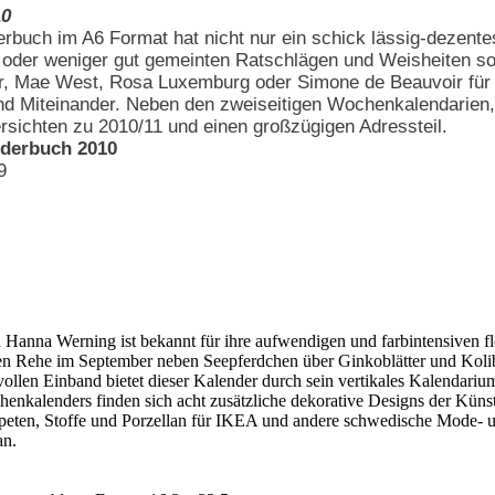
10
rbuch im A6 Format hat nicht nur ein schick lässig-dezentes
r oder weniger gut gemeinten Ratschlägen und Weisheiten so
r, Mae West, Rosa Luxemburg oder Simone de Beauvoir für
nd Miteinander. Neben den zweiseitigen Wochenkalendarien, 
rsichten zu 2010/11 und einen großzügigen Adressteil.
nderbuch 2010
9
Hanna Werning ist bekannt für ihre aufwendigen und farbintensiven flo
pfen Rehe im September neben Seepferdchen über Ginkoblätter und Kolib
llen Einband bietet dieser Kalender durch sein vertikales Kalendarium
henkalenders finden sich acht zusätzliche dekorative Designs der Künstle
apeten, Stoffe und Porzellan für IKEA und andere schwedische Mode- 
an.