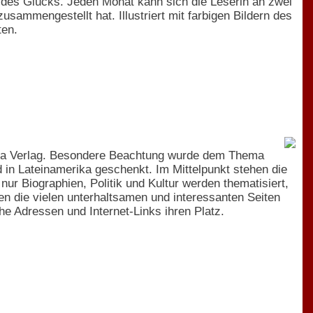
des Glücks. Jeden Monat kann sich die Leserin an zwei
sammengestellt hat. Illustriert mit farbigen Bildern des
ten.
sa Verlag. Besondere Beachtung wurde dem Thema
d in Lateinamerika geschenkt. Im Mittelpunkt stehen die
ur Biographien, Politik und Kultur werden thematisiert,
en die vielen unterhaltsamen und interessanten Seiten
e Adressen und Internet-Links ihren Platz.