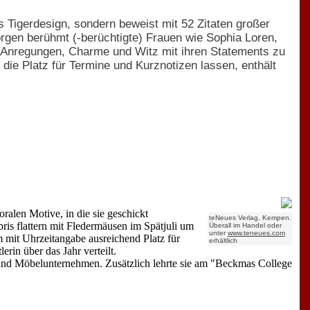
 Tigerdesign, sondern beweist mit 52 Zitaten großer
rgen berühmt (-berüchtigte) Frauen wie Sophia Loren,
 Anregungen, Charme und Witz mit ihren Statements zu
die Platz für Termine und Kurznotizen lassen, enthält
ralen Motive, in die sie geschickt
teNeues Verlag, Kempen.
ris flattern mit Fledermäusen im Spätjuli um
Überall im Handel oder
unter
www.teneues.com
 mit Uhrzeitangabe ausreichend Platz für
erhältlich
rin über das Jahr verteilt.
und Möbelunternehmen. Zusätzlich lehrte sie am "Beckmas College