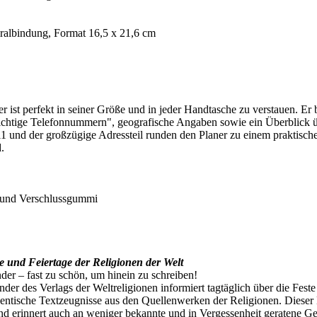
iralbindung, Format 16,5 x 21,6 cm
ist perfekt in seiner Größe und in jeder Handtasche zu verstauen. Er bie
ichtige Telefonnummern", geografische Angaben sowie ein Überblick üb
11 und der großzügige Adressteil runden den Planer zu einem praktisc
.
 und Verschlussgummi
e und Feiertage der Religionen der Welt
der – fast zu schön, um hinein zu schreiben!
lender des Verlags der Weltreligionen informiert tagtäglich über die Fe
entische Textzeugnisse aus den Quellenwerken der Religionen. Dieser Ka
nd erinnert auch an weniger bekannte und in Vergessenheit geratene Ge