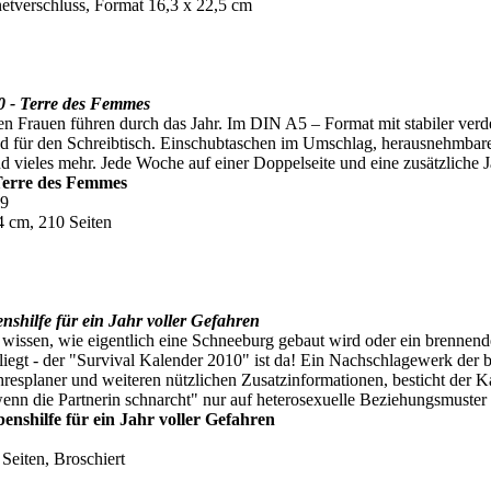
tverschluss, Format 16,3 x 22,5 cm
0 - Terre des Femmes
en Frauen führen durch das Jahr. Im DIN A5 – Format mit stabiler verd
und für den Schreibtisch. Einschubtaschen im Umschlag, herausnehmbar
d vieles mehr. Jede Woche auf einer Doppelseite und eine zusätzliche 
Terre des Femmes
09
4 cm, 210 Seiten
nshilfe für ein Jahr voller Gefahren
 wissen, wie eigentlich eine Schneeburg gebaut wird oder ein brennen
e liegt - der "Survival Kalender 2010" ist da! Ein Nachschlagewerk d
hresplaner und weiteren nützlichen Zusatzinformationen, besticht der K
wenn die Partnerin schnarcht" nur auf heterosexuelle Beziehungsmuster 
enshilfe für ein Jahr voller Gefahren
Seiten, Broschiert