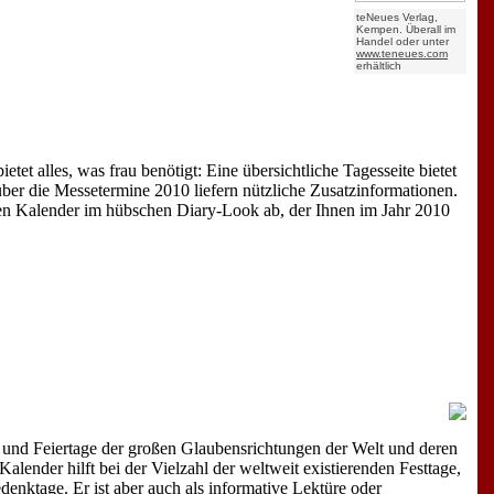
teNeues Verlag,
Kempen. Überall im
Handel oder unter
www.teneues.com
erhältlich
tet alles, was frau benötigt: Eine übersichtliche Tagesseite bietet
er die Messetermine 2010 liefern nützliche Zusatzinformationen.
hen Kalender im hübschen Diary-Look ab, der Ihnen im Jahr 2010
ste und Feiertage der großen Glaubensrichtungen der Welt und deren
lender hilft bei der Vielzahl der weltweit existierenden Festtage,
denktage. Er ist aber auch als informative Lektüre oder