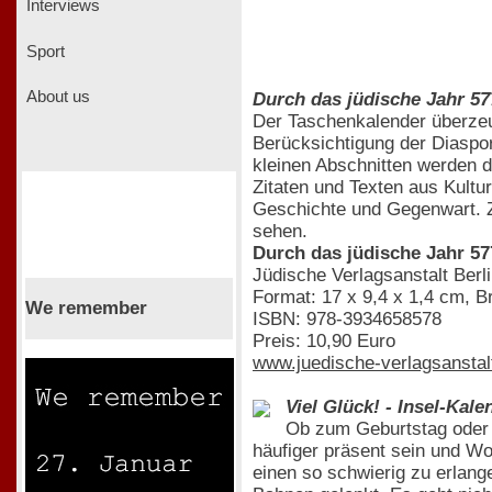
Interviews
Sport
About us
Durch das jüdische Jahr 57
Der Taschenkalender überzeu
Berücksichtigung der Diaspora
kleinen Abschnitten werden d
Zitaten und Texten aus Kultu
Geschichte und Gegenwart. Zu
sehen.
Durch das jüdische Jahr 57
Jüdische Verlagsanstalt Berl
Format: 17 x 9,4 x 1,4 cm, B
We remember
ISBN: 978-3934658578
Preis: 10,90 Euro
www.juedische-verlagsanstal
Viel Glück! - Insel-Kale
Ob zum Geburtstag oder 
häufiger präsent sein und Wo
einen so schwierig zu erlang