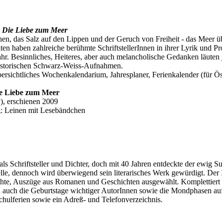
. Die Liebe zum Meer
hen, das Salz auf den Lippen und der Geruch von Freiheit - das Meer ü
en haben zahlreiche berühmte SchriftstellerInnen in ihrer Lyrik und Pr
Jahr. Besinnliches, Heiteres, aber auch melancholische Gedanken läuten
historischen Schwarz-Weiss-Aufnahmen.
bersichtliches Wochenkalendarium, Jahresplaner, Ferienkalender (für Ö
ie Liebe zum Meer
), erschienen 2009
ng: Leinen mit Lesebändchen
s Schriftsteller und Dichter, doch mit 40 Jahren entdeckte der ewig S
lle, dennoch wird überwiegend sein literarisches Werk gewürdigt. Der 
hte, Auszüge aus Romanen und Geschichten ausgewählt. Komplettiert 
n auch die Geburtstage wichtiger AutorInnen sowie die Mondphasen auf
chulferien sowie ein Adreß- und Telefonverzeichnis.