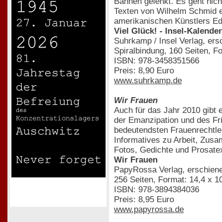
Bahnen gelenkt. Es geht nic
Texten von Wilhelm Schmid er
amerikanischen Künstlers Ed
Viel Glück! - Insel-Kalende
Suhrkamp / Insel Verlag, er
Spiralbindung, 160 Seiten, F
ISBN: 978-3458351566
Preis: 8,90 Euro
www.suhrkamp.de
Wir Frauen
Auch für das Jahr 2010 gib
der Emanzipation und des Fri
bedeutendsten Frauenrechtler
Informatives zu Arbeit, Zusa
Fotos, Gedichte und Prosatex
Wir Frauen
PapyRossa Verlag, erschien
256 Seiten, Format: 14,4 x 1
ISBN: 978-3894384036
Preis: 8,95 Euro
www.papyrossa.de