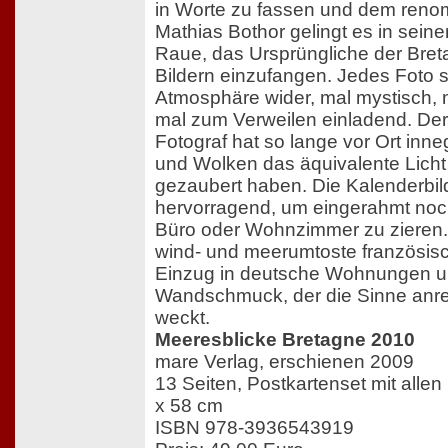
in Worte zu fassen und dem reno
Mathias Bothor gelingt es in sein
Raue, das Ursprüngliche der Bret
Bildern einzufangen. Jedes Foto s
Atmosphäre wider, mal mystisch, 
mal zum Verweilen einladend. Der
Fotograf hat so lange vor Ort inn
und Wolken das äquivalente Licht 
gezaubert haben. Die Kalenderbil
hervorragend, um eingerahmt noc
Büro oder Wohnzimmer zu zieren. S
wind- und meerumtoste französis
Einzug in deutsche Wohnungen u
Wandschmuck, der die Sinne anr
weckt.
Meeresblicke Bretagne 2010
mare Verlag, erschienen 2009
13 Seiten, Postkartenset mit allen
x 58 cm
ISBN 978-3936543919