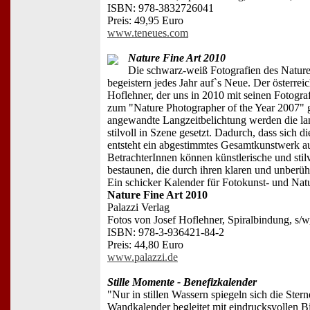
ISBN: 978-3832726041
Preis: 49,95 Euro
www.teneues.com
Nature Fine Art 2010
Die schwarz-weiß Fotografien des Nature
begeistern jedes Jahr auf`s Neue. Der österrei
Hoflehner, der uns in 2010 mit seinen Fotogr
zum "Nature Photographer of the Year 2007" 
angewandte Langzeitbelichtung werden die la
stilvoll in Szene gesetzt. Dadurch, dass sich d
entsteht ein abgestimmtes Gesamtkunstwerk au
BetrachterInnen können künstlerische und sti
bestaunen, die durch ihren klaren und unberüh
Ein schicker Kalender für Fotokunst- und Nat
Nature Fine Art 2010
Palazzi Verlag
Fotos von Josef Hoflehner, Spiralbindung, s/
ISBN: 978-3-936421-84-2
Preis: 44,80 Euro
www.palazzi.de
Stille Momente - Benefizkalender
"Nur in stillen Wassern spiegeln sich die Stern
Wandkalender begleitet mit eindrucksvollen B