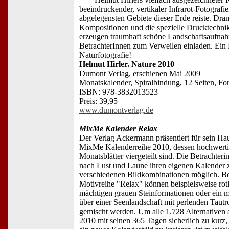
beeindruckender, vertikaler Infrarot-Fotografien
abgelegensten Gebiete dieser Erde reiste. Dr
Kompositionen und die spezielle Drucktechni
erzeugen traumhaft schöne Landschaftsaufnah
BetrachterInnen zum Verweilen einladen. Ein
Naturfotografie!
Helmut Hirler. Nature 2010
Dumont Verlag, erschienen Mai 2009
Monatskalender, Spiralbindung, 12 Seiten, Fo
ISBN: 978-3832013523
Preis: 39,95
www.dumontverlag.de
MixMe Kalender Relax
Der Verlag Ackermann präsentiert für sein Ha
MixMe Kalenderreihe 2010, dessen hochwertig
Monatsblätter viergeteilt sind. Die Betrachterin
nach Lust und Laune ihren eigenen Kalender 
verschiedenen Bildkombinationen möglich. Be
Motivreihe "Relax" können beispielsweise ro
mächtigen grauen Steinformationen oder ein 
über einer Seenlandschaft mit perlenden Taut
gemischt werden. Um alle 1.728 Alternativen a
2010 mit seinen 365 Tagen sicherlich zu kurz