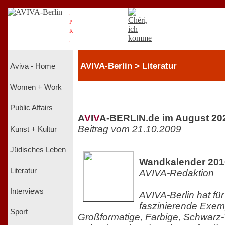
.
P
R
.
AVIVA-Berlin > Literatur
Aviva - Home
Women + Work
Public Affairs
A
V
I
V
A-BERLIN.de im August 20
Beitrag vom 21.10.2009
Kunst + Kultur
Jüdisches Leben
Wandkalender 2010 
Literatur
AVIVA-Redaktion
Interviews
AVIVA-Berlin hat fü
faszinierende Exemp
Sport
Großformatige, Farbige, Schwarz-