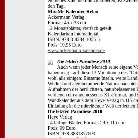
ein neues Kalenderbild zu kreieren, ist zweifel
den Tag.
Mix-Me Kalender Relax
Ackermann Verlag
Format: 45 x 33 cm
12 Monatsblätter, vierfach geteilt
Kalendarium international
ISBN: 978-3-8384-1055-5
Preis: 19,95 Euro
www.ackermann-kalender.de
Die letzten Paradiese 2010
Auch wenn jeder Mensch seine eigene Vo
haben mag - auf diese 12 Variationen des "Ort
wohl alle einigen: Einsame Inseln, weite Land
Wildnis und atemberaubende Naturschauspiele
Aufnahmen der herrlichsten, naturbelassenen 
verdienen ein angemessenes XL-Format, und 
Wandkalender aus dem Heye-Verlag in 115 cm
Einladung in die mitreißende Welt der letzten 
Die letzten Paradiese 2010
Heye Verlag
14 farbige Blätter, Format: 59 x 115 cm
Preis: 99 Euro
ISBN: 978-3831857609