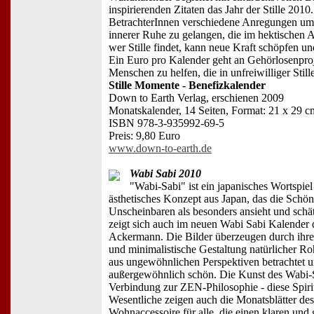
inspirierenden Zitaten das Jahr der Stille 201
BetrachterInnen verschiedene Anregungen um
innerer Ruhe zu gelangen, die im hektischen A
wer Stille findet, kann neue Kraft schöpfen u
Ein Euro pro Kalender geht an Gehörlosenproj
Menschen zu helfen, die in unfreiwilliger Still
Stille Momente - Benefizkalender
Down to Earth Verlag, erschienen 2009
Monatskalender, 14 Seiten, Format: 21 x 29 c
ISBN 978-3-935992-69-5
Preis: 9,80 Euro
www.down-to-earth.de
Wabi Sabi 2010
"Wabi-Sabi" ist ein japanisches Wortspiel
ästhetisches Konzept aus Japan, das die Schö
Unscheinbaren als besonders ansieht und schät
zeigt sich auch im neuen Wabi Sabi Kalender 
Ackermann. Die Bilder überzeugen durch ihre 
und minimalistische Gestaltung natürlicher Ro
aus ungewöhnlichen Perspektiven betrachtet u
außergewöhnlich schön. Die Kunst des Wabi-S
Verbindung zur ZEN-Philosophie - diese Spirit
Wesentliche zeigen auch die Monatsblätter de
Wohnaccessoire für alle, die einen klaren und 