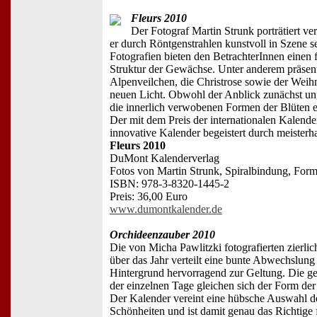
Fleurs 2010
Der Fotograf Martin Strunk porträtiert ve
er durch Röntgenstrahlen kunstvoll in Szene se
Fotografien bieten den BetrachterInnen einen 
Struktur der Gewächse. Unter anderem präsent
Alpenveilchen, die Christrose sowie der Weihn
neuen Licht. Obwohl der Anblick zunächst ung
die innerlich verwobenen Formen der Blüten e
Der mit dem Preis der internationalen Kalende
innovative Kalender begeistert durch meisterh
Fleurs 2010
DuMont Kalenderverlag
Fotos von Martin Strunk, Spiralbindung, Form
ISBN: 978-3-8320-1445-2
Preis: 36,00 Euro
www.dumontkalender.de
Orchideenzauber 2010
Die von Micha Pawlitzki fotografierten zierl
über das Jahr verteilt eine bunte Abwechslu
Hintergrund hervorragend zur Geltung. Die 
der einzelnen Tage gleichen sich der Form de
Der Kalender vereint eine hübsche Auswahl d
Schönheiten und ist damit genau das Richtige 