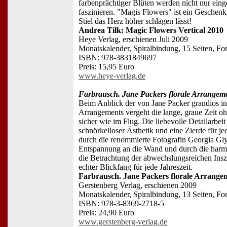
farbenprächtiger Blüten werden nicht nur eing
faszinieren. "Magis Flowers" ist ein Geschenk
Stiel das Herz höher schlagen lässt!
Andrea Tilk: Magic Flowers Vertical 2010
Heye Verlag, erschienen Juli 2009
Monatskalender, Spiralbindung, 15 Seiten, Fo
ISBN: 978-3831849697
Preis: 15,95 Euro
www.heye-verlag.de
Farbrausch. Jane Packers florale Arrangem
Beim Anblick der von Jane Packer grandios i
Arrangements vergeht die lange, graue Zeit o
sicher wie im Flug. Die liebevolle Detailarbeit
schnörkelloser Ästhetik und eine Zierde für 
durch die renommierte Fotografin Georgia Gly
Entspannung an die Wand und durch die har
die Betrachtung der abwechslungsreichen Insz
echter Blickfang für jede Jahreszeit.
Farbrausch. Jane Packers florale Arrange
Gerstenberg Verlag, erschienen 2009
Monatskalender, Spiralbindung, 13 Seiten, Fo
ISBN: 978-3-8369-2718-5
Preis: 24,90 Euro
www.gerstenberg-verlag.de