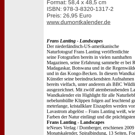
Format: 58,4 x 48,5 cm
ISBN: 978-3-8320-1317-2
Preis: 26,95 Euro
www.dumontkalender.de
Frans Lanting - Landscapes
Der niederländisch-US-amerikanische
Naturfotograf Frans Lanting veröffentlichte
seine Fotografien bereits in vielen namhaften
Magazinen, seine Erfahrung sammelte er bei Re
Madagaskar, Botswana und in die Regenwälde
und in das Kongo-Becken. In diesem Wandkale
Künstler seine beeindruckendsten Aufnahmen 
bereits vielfach, unter anderem als BBC Wildl
ausgezeichnet. Mit zwölf atemberaubenden Lan
Wandkalender ein Highlight für alle Naturlie
nebelumhüllte Klippen folgen auf leuchtend g
meterlange, kristallklare Eiszapfen werden v
Lavastrom abgelöst – Frans Lanting weiß, wie
Farben der Natur einfängt und die prächtigsten
Frans Lanting - Landscapes
teNeues Verlag / Domberger, erschienen 2009
Monatskalender, Spiralbindung, 13 Seiten, Fo