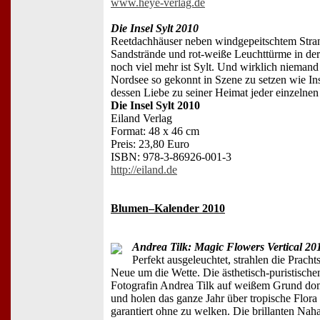
www.heye-verlag.de
Die Insel Sylt 2010
Reetdachhäuser neben windgepeitschtem Stra
Sandstrände und rot-weiße Leuchttürme in der
noch viel mehr ist Sylt. Und wirklich niemand
Nordsee so gekonnt in Szene zu setzen wie Ins
dessen Liebe zu seiner Heimat jeder einzelne
Die Insel Sylt 2010
Eiland Verlag
Format: 48 x 46 cm
Preis: 23,80 Euro
ISBN: 978-3-86926-001-3
http://eiland.de
Blumen–Kalender 2010
Andrea Tilk: Magic Flowers Vertical 20
Perfekt ausgeleuchtet, strahlen die Prach
Neue um die Wette. Die ästhetisch-puristisc
Fotografin Andrea Tilk auf weißem Grund dom
und holen das ganze Jahr über tropische Flora
garantiert ohne zu welken. Die brillanten Na