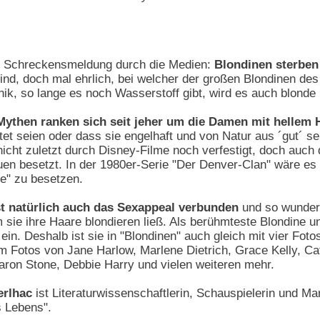
ne Schreckensmeldung durch die Medien:
Blondinen sterben
nd, doch mal ehrlich, bei welcher der großen Blondinen des
ik, so lange es noch Wasserstoff gibt, wird es auch blonde
Mythen ranken sich seit jeher um die Damen mit hellem 
tet seien oder dass sie engelhaft und von Natur aus ´gut´ se
nicht zuletzt durch Disney-Filme noch verfestigt, doch auch
auen besetzt. In der 1980er-Serie "Der Denver-Clan" wäre es
e" zu besetzen.
st natürlich auch das Sexappeal verbunden
und so wundert
sie ihre Haare blondieren ließ. Als berühmteste Blondine u
ein. Deshalb ist sie in "Blondinen" auch gleich mit vier Foto
em Fotos von Jane Harlow, Marlene Dietrich, Grace Kelly, C
ron Stone, Debbie Harry und vielen weiteren mehr.
erlhac
ist Literaturwissenschaftlerin, Schauspielerin und Ma
s Lebens".