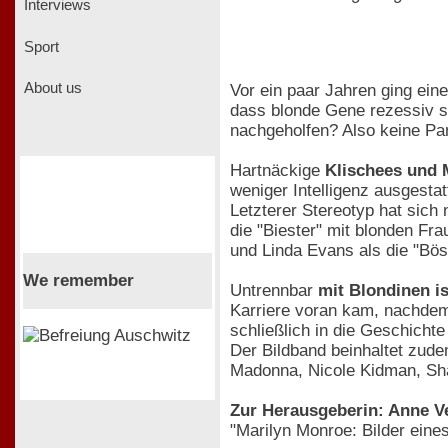
Interviews
Sport
About us
Vor ein paar Jahren ging ei
dass blonde Gene rezessiv si
nachgeholfen? Also keine Pan
Hartnäckige
Klischees und 
weniger Intelligenz ausgestat
Letzterer Stereotyp hat sich 
die "Biester" mit blonden Fr
und Linda Evans als die "Bös
We remember
Untrennbar
mit Blondinen i
Karriere voran kam, nachdem 
schließlich in die Geschichte 
Der Bildband beinhaltet zud
Madonna, Nicole Kidman, Sha
Zur Herausgeberin: Anne V
"Marilyn Monroe: Bilder eine