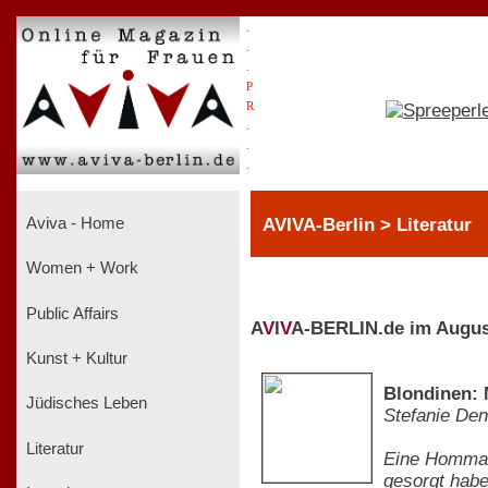
.
.
.
P
R
.
.
.
AVIVA-Berlin > Literatur
Aviva - Home
Women + Work
Public Affairs
A
V
I
V
A-BERLIN.de im Augus
Kunst + Kultur
Blondinen:
Jüdisches Leben
Stefanie Den
Literatur
Eine Hommage
gesorgt habe