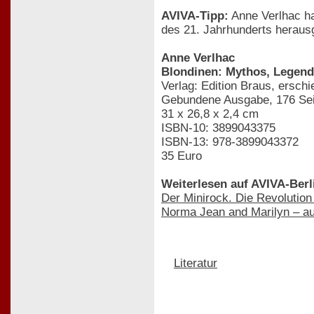
AVIVA-Tipp:
Anne Verlhac ha
des 21. Jahrhunderts herau
Anne Verlhac
Blondinen: Mythos, Legend
Verlag: Edition Braus, ersc
Gebundene Ausgabe, 176 Sei
31 x 26,8 x 2,4 cm
ISBN-10: 3899043375
ISBN-13: 978-3899043372
35 Euro
Weiterlesen auf AVIVA-Berl
Der Minirock. Die Revolution
Norma Jean and Marilyn – a
Literatur