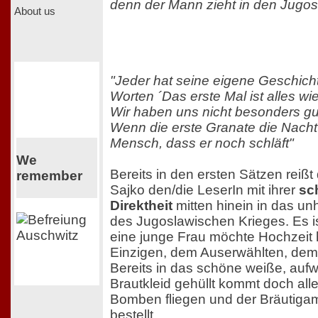
denn der Mann zieht in den Jugos
About us
"Jeder hat seine eigene Geschicht
Worten ´Das erste Mal ist alles wi
Wir haben uns nicht besonders gu
Wenn die erste Granate die Nacht 
Mensch, dass er noch schläft"
We
Bereits in den ersten Sätzen reißt
remember
Sajko den/die LeserIn mit ihrer
sc
Direktheit
mitten hinein in das un
des Jugoslawischen Krieges. Es i
eine junge Frau möchte Hochzeit 
Einzigen, dem Auserwählten, dem 
Bereits in das schöne weiße, aufw
Brautkleid gehüllt kommt doch all
Bomben fliegen und der Bräutigam
bestellt.