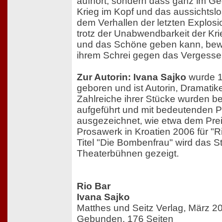
aufhört, sondern dass ganz im Geg
Krieg im Kopf und das aussichtslos
dem Verhallen der letzten Explosi
trotz der Unabwendbarkeit der Kr
und das Schöne geben kann, bewe
ihrem Schrei gegen das Vergesse
Zur Autorin: Ivana Sajko
wurde 1
geboren und ist Autorin, Dramatik
Zahlreiche ihrer Stücke wurden ber
aufgeführt und mit bedeutenden P
ausgezeichnet, wie etwa dem Prei
Prosawerk in Kroatien 2006 für "R
Titel "Die Bombenfrau" wird das S
Theaterbühnen gezeigt.
Rio Bar
Ivana Sajko
Matthes und Seitz Verlag, März 2
Gebunden, 176 Seiten