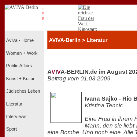
.
P
R
.
AVIVA-Berlin > Literatur
Aviva - Home
Women + Work
Public Affairs
A
V
I
V
A-BERLIN.de im August 20
Beitrag vom 01.03.2009
Kunst + Kultur
Jüdisches Leben
Ivana Sajko - Rio 
Literatur
Kristina Tencic
Interviews
Eine Frau in ihrem 
Mann, den sie liebt 
Sport
eine Bombe. Und noch eine. Alle