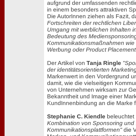
aufgrund der umfassenden recht
in einem besonders attraktiven Sp
Die AutorInnen ziehen als Fazit, 
Fortschreiten der rechtlichen Liber
Umgang mit werblichen Inhalten i
Bedeutung des Mediensponsoring
Kommunikationsmaßnahmen wie d
Werbung oder Product Placement 
Der Artikel von
Tanja Ringle
"Spo
der identitätsorientierten Marketi
Markenwert in den Vordergrund un
damit, wie die vielseitigen Komm
von Unternehmen wirksam zur Ge
Bekanntheit und Image einer Mark
KundInnenbindung an die Marke f
Stephanie C. Kiendle
beleuchtet 
Kombination von Sponsoring und
Kommunikationsplattformen"
die 