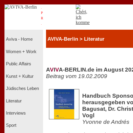
.
P
R
.
AVIVA-Berlin > Literatur
Aviva - Home
Women + Work
Public Affairs
A
V
I
V
A-BERLIN.de im August 20
Beitrag vom 19.02.2009
Kunst + Kultur
Jüdisches Leben
Handbuch Sponsor
Literatur
herausgegeben von
Bagusat, Dr. Chris
Interviews
Vogl
Yvonne de Andrés
Sport