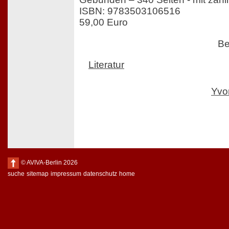
ISBN: 9783503106516
59,00 Euro
Be
Literatur
Yvo
© AVIVA-Berlin 2026
suche
sitemap
impressum
datenschutz
home