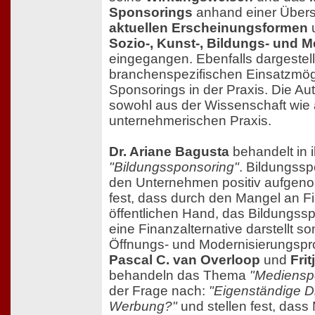
Sponsorings
anhand einer Übersi
aktuellen Erscheinungsformen
u
Sozio-, Kunst-, Bildungs- und 
eingegangen. Ebenfalls dargestell
branchenspezifischen Einsatzmög
Sponsorings in der Praxis. Die A
sowohl aus der Wissenschaft wie
unternehmerischen Praxis.
Dr. Ariane Bagusta
behandelt in 
"Bildungssponsoring"
. Bildungssp
den Unternehmen positiv aufgen
fest, dass durch den Mangel an Fi
öffentlichen Hand, das Bildungssp
eine Finanzalternative darstellt s
Öffnungs- und Modernisierungspro
Pascal C. van Overloop
und
Fri
behandeln das Thema
"Mediensp
der Frage nach:
"Eigenständige Di
Werbung?"
und stellen fest, das