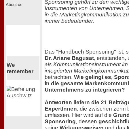
Sponsoring gehört zu den wichti
About us
Instrumenten von Unternehmen. S
in die Marketingkommunikation zu 
immer bedeutender.
Das "Handbuch Sponsoring" ist, 
Dr. Ariane Bagusat
, entstanden,
als Kommunikationsinstrument i
We
integrierten Marketingkommunika
remember
betrachten.
Wie gelingt es, Sp
in die gesamte Markenkommuni
Unternehmens zu integrieren?
Antworten liefern die 21 Beiträ
ExpertInnen
, die zwischen zehn 
umfassen. Hier wird auf die
Grund
Sponsoring
, dessen
geschichtl
seine
Wirkungsweisen
und das